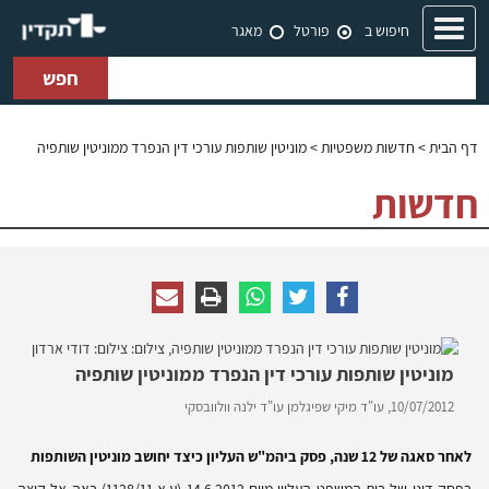
Toggle
חיפוש ב
פורטל
מאגר
navigation
חפש
דף הבית
>
חדשות משפטיות
> מוניטין שותפות עורכי דין הנפרד ממוניטין שותפיה
חדשות
מוניטין שותפות עורכי דין הנפרד ממוניטין שותפיה
10/07/2012,
עו"ד מיקי שפיגלמן
עו"ד ילנה וולוובסקי
לאחר סאגה של 12 שנה, פסק ביהמ"ש העליון כיצד יחושב מוניטין השותפות
בפסק דינו של בית המשפט העליון מיום 14.6.2012 (ע.א 1128/11) באה אל קיצה