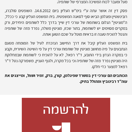
מעל ומעבר לכוח המשיכה המצרפי של שותפיה.
פסק דין זה אושר עתה ע"י בימ"ש העליון ביום 14.6.2012. השופטים סולברג,
רובינשטיין ופוגלמן הביאו סוף לסאגה המשפטית. בית המשפט העליון קבע כי ככלל,
ה"מוניטין" הגלום בשותפות של עורכי דין שייך בדרך כלל לשותפים היחידים, ורק
במקרים מסוימים יש לשותפות, בתור שכזו, מוניטין משלה, נפרד מזה של שותפיה
והנטל להוכיח טענה זו בראיות מוטל על שכם הטוען אותה.
בית המשפט העליון קיבל את דרך החישוב הנזכרת לעיל של המומחה מטעם
הנתבעים על פיה מחושב מוניטין של שותפות עורכי דין על פי השיטה השיורית, וקבע
כי במקרה הנדון בידי התובע, ד"ר רפאל, לא על להוכיח כי לשותפות שבמחלוקת
היה מוניטין נפרד מזה של שותפיה וכי בכל מקרה, ולגוף העניין, משפורקה נטל ד"ר
רפאל למצער כדי חלקו.
הכותבים הם עורכי דין במשרד שפיגלמן, קורן, ברק, זמיר ושות', ומייצגים את
עוה"ד רבינוביץ ומהולל בתיק.