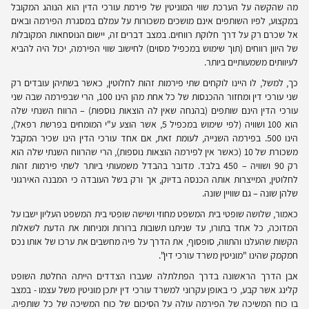
מה שהקשה על הערכת שווי המוניטין של פירמת עורכי הדין הוא הנוהג המקובל
במקצוע, לפיו השותפים אינם מושכים משכורות על עמלם במסגרת הפירמה ובאים
אל שכרם רק על דרך חלוקת רווחים. במצב דברים זה, יישום הנוסחאות המקובלות
של היוון רווחים (תוך שימוש במכפיל מסוים) לחישוב שווי הפירמה, יכול היה להביא
לעיוותים משמעותיים ביותר.
כך, למשל, לו היינו לוקחים שתי פירמות זהות לחלוטין, כאשר בשתיהן עובדים רק
שני עורכי דין ומחזור ההכנסות של כל אחת מהן הינו 100, הרי שבפירמה שבה שני
עורכי הדין הינם שותפים (בהנחה שאין לה הוצאות נוספות) – הרווח השנתי שלה
הוא 100 ושוויה (לפי שימוש במכפיל 5, אשר הוצע ע"י המומחים בפרשת רפאל),
הינו 500. בפירמה השנייה, לעומת זאת, אם אחד עורכי הדין הינו שכיר המקבל
משכורת של 10 (כאשר אין לפירמה הוצאות נוספות), הרי שהרווח השנתי שלה הוא
רק 90 ושוויה – 450 בלבד. מדובר בהבדל משמעותי ביותר לשתי פירמות זהות
לחלוטין, המייצרות אותה הכנסה בדיוק, אך ורק בשל העובדה כי המבנה האירגוני
שלהן שונה – גם שוויין שונה.
כאמור, שלושה שופטי בית המשפט מחוזי ושישה שופטי בית המשפט העליון ישבו על
המדוכה, כל אחד בתורו, עד שניתנו תשובות ברורות ומניחות את הדעת לשאלות
הקשות שהעלנו והתווה, סופסוף, את הדרך על פיה מחשבים את ערכו של אותו נכס
חמקמק שהינו "מוניטין משרד עורכי דין".
אבן הדרך הראשונה בדרך הפתלתלה שעברו הצדדים הייתה החלטת השופט
קלינג אשר קבע, כי באופן עקרוני למשרד עורכי דין יתכן מוניטין משל עצמו - במצב
בו כוח המשיכה של הפירמה עולה על הסיכום של כוח המשיכה של כל שותפיה.