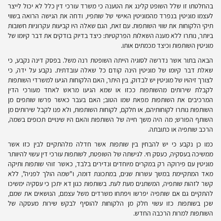
בהחלטתו זו שלל השופט קלינג את הטענה כי משרד עורכי דין כלל לא יכול לייצר
לעצמו מוניטין בנפרד מהמוניטין האישי של שותפיו, ודחה את הגישה הרואה בשווי
תיקי הלקוחות את שווי השותפות. עם זאת, הגם שאלה היו קביעות עקרוניות חשובות
ביותר, נותרו ללא מענה השאלות הפרקטיות: כיצד בדיוק בודקים את דבר קיומו של
מוניטין השותפות וכיצד מכמתים אותו.
הבאה בתור אשר נדרשה לסוגיה הייתה השופטת רנה משל. בפסק דינה נקבע, כי
שאלת דבר קיומו של מוניטין הינה קודם כל שאלה עובדתית. נקבע על ידה, כי
לצורך זיהויו של מוניטין יש לבדוק, בין היתר, האם הלקוחות הגיעו למשרדי השותפות
לקבלת שירותים מהשותפות ככזו או שמא הגיעו מראש לאחד מעורכי הדין
המרכיבים את השותפות מפאת שמו הטוב; האם בעבר כאשר פרשו שותפים מן
השותפות נותרו לקוחותיהם, או חלקם, לקוחות השותפות, ולא פנו לקבל שירותים מן
השותף הפורש; מה היה משך חייה של השותפות והאם היו שינויים תכופים בשמה,
הרכב שותפיה או כתובתה.
כמו כן נקבע כי יש להבחין בין שותפות אשר חדלה מלהתקיים לבין כזו אשר
ממשיכה בעסקיה, כעסק חי. לגישתה של השופטת, לשותפות עורכי דין עשוי להיוותר
מוניטין עם פירוקה רק במקרים מיוחדים ונדירים בלבד, כאשר זוהי שותפות ותיקה
מאד המתקיימת במשך עשרות שנים, במתכונת דומה, ו"שמה הולך לפניה", ללא
קשר לזהות שותפיה, המשתנים מעת לעת. בשותפות כגון דא יתכן כי עסקיה ימשיכו
להתקיים גם אם שותפיה יפרשו ויפתחו משרדים משל עצמם, הנושאים את שמם,
שכן בשותפות כזו עשוי חלק מן הלקוחות להוסיף לבקש שירות מעסקה של
השותפות למרות הרכבה החדש.