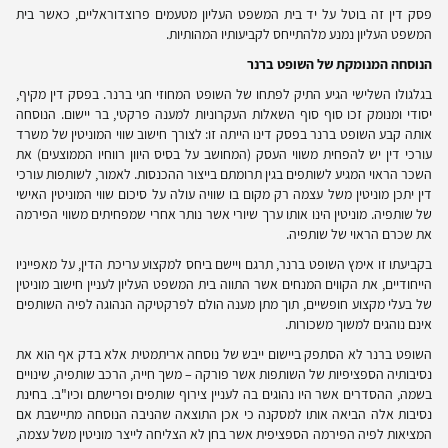
פסק דין זה בוטל על יד בית המשפט העליון מטעמים פרוצדוראליים, כאשר בית
המשפט העליון נמנע מלהתייחס לקביעותיו המהותיות.
הנוסחה המנומקת של השופט ברנר
בגלגולו השלישי הגיע התיק לפתחו של השופט המחוזי חגי ברנר. בפסק דין מקיף,
יסודי ומנומק זכו סוף סוף השאלות העקרוניות למענה פרקטי, בר יישום. הנוסחה
אותה קבע השופט ברנר בפסק דינו הייתה זו: לצורך חישוב שווי המוניטין של משרד
עורכי דין יש להפחית משווי העסק (המחושב על בסיס היוון רווחיו הממוצעים) את
השכר הראוי המגיע לשותפים בגין תרומתם בייצור ההכנסות. לאמור, לשותפות עורכי
דין יתכן מוניטין משל עצמה רק מקום בו שוויה עולה על סיכום שווי המוניטין האישי
של שותפיה. מוניטין הינו אותו ערך שיורי אשר נותר אחרי שמפחיתים משווי הפירמה
את שכרם הראוי של שותפיה.
בקביעתו זו אימץ השופט ברנר, תרגם ויישם ביחס למקצוע עריכת הדין, על מאפייניו
הייחודיים, את הקווים המנחים אשר התווה בית המשפט העליון לעניין חישוב מוניטין
של בעלי מקצוע חופשיים, תוך מתן מענה הולם לפרקטיקה הנהוגה לפיה השותפים
אינם נוהגים למשוך משכורות.
השופט ברנר לא הסתפק ביישום ייבש של נוסחה אריתמטית אלא בדק אף הוא את
נסיבותיה הספציפיות של השותפות אשר פורקה – משך חייה, הרכב שותפיה, שינויים
בשמה, ההסדרים אשר היו נהוגים בה לעניין צירוף שותפים ופרישתם וכיו"ב. בחינת
נסיבות אלה הביאה אותו למסקנה כי אכן התוצאה שהניבה הנוסחה מתיישבת אם
המציאות לפיה הפירמה הספציפית אשר בחן לא הצליחה לייצר מוניטין משל עצמה,