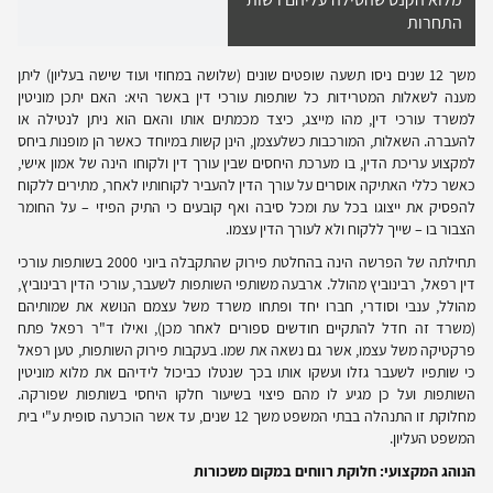
התחרות
משך 12 שנים ניסו תשעה שופטים שונים (שלושה במחוזי ועוד שישה בעליון) ליתן
מענה לשאלות המטרידות כל שותפות עורכי דין באשר היא: האם יתכן מוניטין
למשרד עורכי דין, מהו מייצג, כיצד מכמתים אותו והאם הוא ניתן לנטילה או
להעברה. השאלות, המורכבות כשלעצמן, הינן קשות במיוחד כאשר הן מופנות ביחס
למקצוע עריכת הדין, בו מערכת היחסים שבין עורך דין ולקוחו הינה של אמון אישי,
כאשר כללי האתיקה אוסרים על עורך הדין להעביר לקוחותיו לאחר, מתירים ללקוח
להפסיק את ייצוגו בכל עת ומכל סיבה ואף קובעים כי התיק הפיזי – על החומר
הצבור בו – שייך ללקוח ולא לעורך הדין עצמו.
תחילתה של הפרשה הינה בהחלטת פירוק שהתקבלה ביוני 2000 בשותפות עורכי
דין רפאל, רבינוביץ מהולל. ארבעה משותפי השותפות לשעבר, עורכי הדין רבינוביץ,
מהולל, ענבי וסודרי, חברו יחד ופתחו משרד משל עצמם הנושא את שמותיהם
(משרד זה חדל להתקיים חודשים ספורים לאחר מכן), ואילו ד"ר רפאל פתח
פרקטיקה משל עצמו, אשר גם נשאה את שמו. בעקבות פירוק השותפות, טען רפאל
כי שותפיו לשעבר גזלו ועשקו אותו בכך שנטלו כביכול לידיהם את מלוא מוניטין
השותפות ועל כן מגיע לו מהם פיצוי בשיעור חלקו היחסי בשותפות שפורקה.
מחלוקת זו התנהלה בבתי המשפט משך 12 שנים, עד אשר הוכרעה סופית ע"י בית
המשפט העליון.
הנוהג המקצועי: חלוקת רווחים במקום משכורות