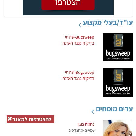
עו"ד/בעלי מקצוע
Bugsweep-שרותי
בדיקות כנגד האזנה
Bugsweep-שרותי
בדיקות כנגד האזנה
עדים מומחים
להצטרפות למאגר
נחמה בוגין
שמאים/מהנדסים