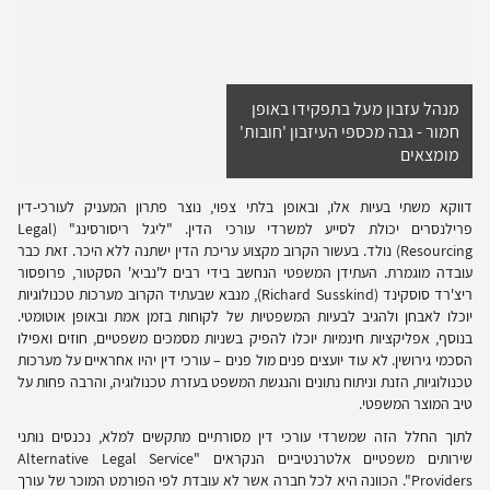
מנהל עזבון מעל בתפקידו באופן
חמור - גבה מכספי העיזבון 'חובות'
מומצאים
דווקא משתי בעיות אלו, ובאופן בלתי צפוי, נוצר פתרון המעניק לעורכי-דין
פרילנסרים יכולת לסייע למשרדי עורכי הדין. "ליגל ריסורסינג" (
Legal
Resourcing
) נולד. בעשור הקרוב מקצוע עריכת הדין ישתנה ללא היכר. זאת כבר
עובדה מוגמרת. העתידן המשפטי הנחשב בידי רבים ל'נביא' הסקטור, פרופסור
ריצ'רד סוסקינד (
Richard Susskind
), מנבא שבעתיד הקרוב מערכות טכנולוגיות
יוכלו לאבחן ולהגיב לבעיות המשפטיות של לקוחות בזמן אמת ובאופן אוטומטי.
בנוסף, אפליקציות חינמיות יוכלו להפיק בשניות מסמכים משפטיים, חוזים ואפילו
הסכמי גירושין. לא עוד יועצים פנים מול פנים – עורכי דין יהיו אחראיים על מערכות
טכנולוגיות, הזנת וניתוח נתונים והנגשת המשפט בעזרת טכנולוגיה, והרבה פחות על
טיב המוצר המשפטי.
לתוך החלל הזה שמשרדי עורכי דין מסורתיים מתקשים למלא, נכנסים נותני
שירותים משפטיים אלטרנטיביים הנקראים "
Alternative Legal Service
Providers
". הכוונה היא לכל חברה אשר לא עובדת לפי הפורמט המוכר של עורך