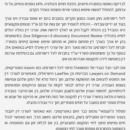
לבדיקת נאותות במסגרת מיזוגים, כתיבת חוזים ורגולציה. 14% נוספים צפויים, על פי
עדותם, להתחיל לעשות שימוש בנותני שירות משפטי בעתיד הקרוב.
ליגל ריסורסינג נותן מענה במגוון מקרים. במצבים בהם יש עומס עבודה ויש צורך
בעוד זוג ידיים עובדות – היכולת להעמיד תוך יום צוות של 10 עו"ד מנוסים ומקצועיים
היא ההבדל בין היכולת לקבל תיק או לאלץ לדחות אותו. עורכי דין כאלה יכולים
לסייע בתהליכי
E-discovery Document Review
ו-
Due Diligence
. בסיטואציות
בהן יש צורך בעורך דין מתחום עיסוק או מתחום שיפוט שאינם קיימים במשרד.
חברות ליגל ריסורסינג מרכזות מאגר רחב של עורכי דין שיוכלו לסייע בנושאים אלו.
בנוסף על כך משתמשים משרדי עו"ד בחברות ליגל ריסורסינג גם בהחלפת עורכות
דין בחופשת לידה לתקופות מוגדרות מראש.
ומה לגבי הצד הנגדי של המשוואה? מיזמי ליגל ריסורסינג כמו
Axiom
האמריקאית,
Lawyers on Demand
הבריטית וכן
LawFlex
הישראלית, מאפשרים לעורכי דין
את החופש להגשים את התשוקות שלהם, תוך ניהול מלא של הזמן שלהם וגמישות
בעומס העבודה. עורכי דין יכולים לבחור לקחת על עצמם פרויקטים המתאימים
ליכולותיהם, לתחומי העניין שלהם ולסגנון העבודה שלהם, בין אם מדובר בעבודה
במשרה-מלאה במשרד עורכי דין לתקופה של כמה חודשים, או פרויקט של שבוע או
אפילו מספר ימים במעבר על חוזים מסחריים, תוך כדי עבודה מהבית.
מסלול ה"עצמאי" נתפס כבר היום כאטרקטיבי. הוא מאפשר לעורכי דין לעבוד
בעבור המשרדים המובילים בשוק, בתנאים שלהם. וחשוב מכל, הוא מאפשר לנהל
חיים גמישים מחוץ לחיי המקצוע התובעניים, בין אם לבלות זמן עם המשפחה או
בהשקעה בתחביבים נוספים מעבר לחיי המשפט.