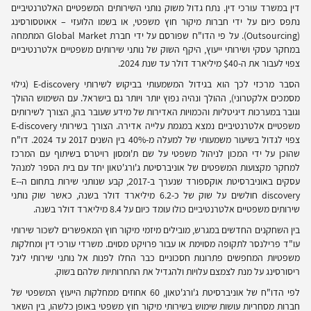
דין במשרד עורכי דין. נתח גדול משוק נותני השירותים המשפטיים האלטרנטיביים
נתפס כיום על ידי חברות מיקור חוץ משפטי, או בשמו הלועזי – אאוטסורסינג
(
Outsourcing
). על פי הדו"ח שפורסם על ידי חברת
Global Market
המתמחה
במחקר עסקי ושירותי ייעוץ, היקף השוק של נותני שירותים משפטיים אלטרנטיביים
צפוי לעבור את ה-$40 מיליארד דולר עד שנת 2024.
הסבר מרכזי לכך הוא בגידול המשמעותי בביקוש לשירותי
E-discovery
(גילוי
מסמכים אלקטרוני), ההולך ונהיה נפוץ יותר ויותר גם בישראל. עם השימוש ההולך
וגובר במערכות דיגיטליות והכמויות האדירות של מידע שעובר בהן, הצורך לשירותים
משפטיים אלטרנטיביים נמצא במגמת עלייה אדירה. הצורך בשירותי
E-discovery
צפוי לגדול בשיעור משמעותי של למעלה מ-40% בין השנים 2017 עד 2024. דו"ח
שהוכן על ידי המכון לניהול משפטי על שם ת'ומסון רויטרס בשיתוף עם המרכז
למחקר מקצועות המשפטים של אוניברסיטת ג'ורג'טאון יחד עם בית הספר למנהל
עסקים באוניברסיטת אוקספורד שנערך ב-2017, קבע שנותני שירות בתחום ה-
E-
discovery
חולשים על שוק של כ-6.2 מיליארד דולר בשנה, כאשר שוק נותני
שירותים משפטיים אלטרנטיביים כולו עומד כיום על 8.4 מיליארד דולר בשנה.
בין השחקנים החדשים במגרש, מובילים מיזמי מיקור חוץ המאפשרים לשכור שירותי
עו"ד פרילנסר לתקופה מסוימת או עבור פרויקט מסוים. משרדי עורכי דין ומחלקות
משפטיות המחפשים פתרונות חסכוניים כבר החלו לפנות אל נותני שירותי ליגל
ריסורסינג על מנת לצמצם עלויות ולהגדיל את התחרותיות שלהם בשוק.
לפי הדו"ח של אוניברסיטת ג'ורג'טאון, 60 אחוזים ממחלקות הייעוץ המשפטי של
חברות מסחריות עושות שימוש בשירותי מיקור חוץ משפטי באופן כלשהו, בין השאר