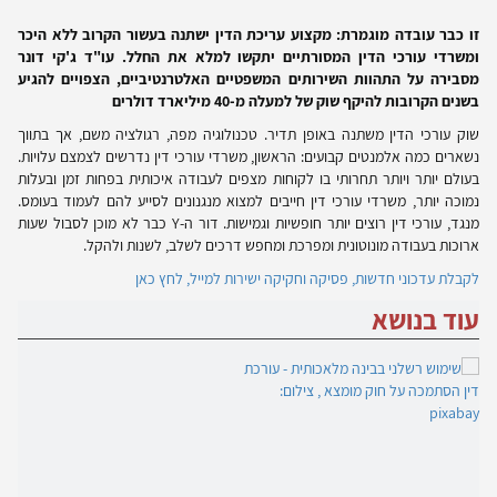
זו כבר עובדה מוגמרת: מקצוע עריכת הדין ישתנה בעשור הקרוב ללא היכר
ומשרדי עורכי הדין המסורתיים יתקשו למלא את החלל. עו"ד ג'קי דונר
מסבירה על התהוות השירותים המשפטיים האלטרנטיביים, הצפויים להגיע
בשנים הקרובות להיקף שוק של למעלה מ-40 מיליארד דולרים
שוק עורכי הדין משתנה באופן תדיר. טכנולוגיה מפה, רגולציה משם, אך בתווך
נשארים כמה אלמנטים קבועים: הראשון, משרדי עורכי דין נדרשים לצמצם עלויות.
בעולם יותר ויותר תחרותי בו לקוחות מצפים לעבודה איכותית בפחות זמן ובעלות
נמוכה יותר, משרדי עורכי דין חייבים למצוא מנגנונים לסייע להם לעמוד בעומס.
מנגד, עורכי דין רוצים יותר חופשיות וגמישות. דור ה-
Y
כבר לא מוכן לסבול שעות
ארוכות בעבודה מונוטונית ומפרכת ומחפש דרכים לשלב, לשנות ולהקל.
לקבלת עדכוני חדשות, פסיקה וחקיקה ישירות למייל, לחץ כאן
עוד בנושא