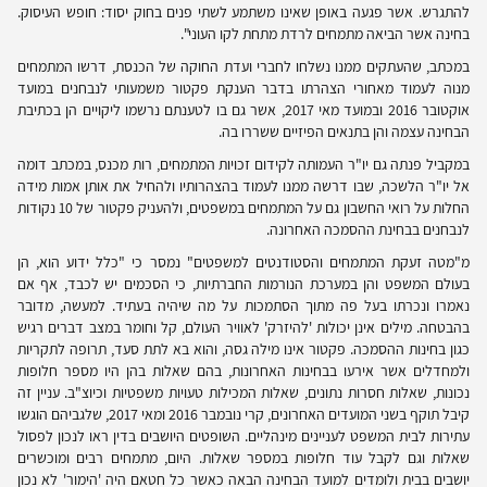
להתגרש. אשר פגעה באופן שאינו משתמע לשתי פנים בחוק יסוד: חופש העיסוק.
בחינה אשר הביאה מתמחים לרדת מתחת לקו העוני".
במכתב, שהעתקים ממנו נשלחו לחברי ועדת החוקה של הכנסת, דרשו המתמחים
מנוה לעמוד מאחורי הצהרתו בדבר הענקת פקטור משמעותי לנבחנים במועד
אוקטובר 2016 ובמועד מאי 2017, אשר גם בו לטענתם נרשמו ליקויים הן בכתיבת
הבחינה עצמה והן בתנאים הפיזיים ששררו בה.
במקביל פנתה גם יו"ר העמותה לקידום זכויות המתמחים, רות מכנס, במכתב דומה
אל יו"ר הלשכה, שבו דרשה ממנו לעמוד בהצהרותיו ולהחיל את אותן אמות מידה
החלות על רואי החשבון גם על המתמחים במשפטים, ולהעניק פקטור של 10 נקודות
לנבחנים בבחינת ההסמכה האחרונה.
מ"מטה זעקת המתמחים והסטודנטים למשפטים" נמסר כי "כלל ידוע הוא, הן
בעולם המשפט והן במערכת הנורמות החברתיות, כי הסכמים יש לכבד, אף אם
נאמרו ונכרתו בעל פה מתוך הסתמכות על מה שיהיה בעתיד. למעשה, מדובר
בהבטחה. מילים אינן יכולות 'להיזרק' לאוויר העולם, קל וחומר במצב דברים רגיש
כגון בחינות ההסמכה. פקטור אינו מילה גסה, והוא בא לתת סעד, תרופה לתקריות
ולמחדלים אשר אירעו בבחינות האחרונות, בהם שאלות בהן היו מספר חלופות
נכונות, שאלות חסרות נתונים, שאלות המכילות טעויות משפטיות וכיוצ"ב. עניין זה
קיבל תוקף בשני המועדים האחרונים, קרי נובמבר 2016 ומאי 2017, שלגביהם הוגשו
עתירות לבית המשפט לעניינים מינהליים. השופטים היושבים בדין ראו לנכון לפסול
שאלות וגם לקבל עוד חלופות במספר שאלות. היום, מתמחים רבים ומוכשרים
יושבים בבית ולומדים למועד הבחינה הבאה כאשר כל חטאם היה 'הימור' לא נכון