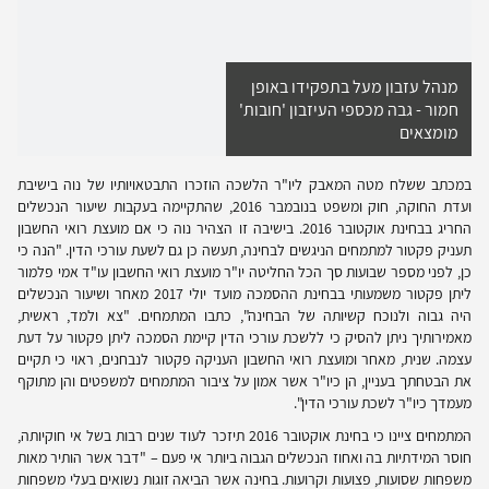
מנהל עזבון מעל בתפקידו באופן
חמור - גבה מכספי העיזבון 'חובות'
מומצאים
במכתב ששלח מטה המאבק ליו"ר הלשכה הוזכרו התבטאויותיו של נוה בישיבת
ועדת החוקה, חוק ומשפט בנובמבר 2016, שהתקיימה בעקבות שיעור הנכשלים
החריג בבחינת אוקטובר 2016. בישיבה זו הצהיר נוה כי אם מועצת רואי החשבון
תעניק פקטור למתמחים הניגשים לבחינה, תעשה כן גם לשעת עורכי הדין. "הנה כי
כן, לפני מספר שבועות סך הכל החליטה יו"ר מועצת רואי החשבון עו"ד אמי פלמור
ליתן פקטור משמעותי בבחינת ההסמכה מועד יולי 2017 מאחר ושיעור הנכשלים
היה גבוה ולנוכח קשיותה של הבחינה", כתבו המתמחים. "צא ולמד, ראשית,
מאמירותיך ניתן להסיק כי ללשכת עורכי הדין קיימת הסמכה ליתן פקטור על דעת
עצמה. שנית, מאחר ומועצת רואי החשבון העניקה פקטור לנבחנים, ראוי כי תקיים
את הבטחתך בעניין, הן כיו"ר אשר אמון על ציבור המתמחים למשפטים והן מתוקף
מעמדך כיו"ר לשכת עורכי הדין".
המתמחים ציינו כי בחינת אוקטובר 2016 תיזכר לעוד שנים רבות בשל אי חוקיותה,
חוסר המידתיות בה ואחוז הנכשלים הגבוה ביותר אי פעם – "דבר אשר הותיר מאות
משפחות שסועות, פצועות וקרועות. בחינה אשר הביאה זוגות נשואים בעלי משפחות