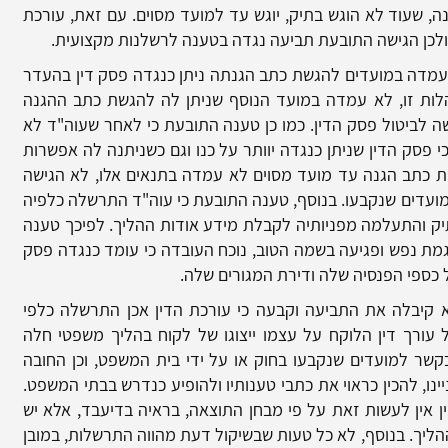
כי כתב ההגנה, שעוד לא הוגש בתיק, יוגש עד למועד מסוים. עם זאת, עורכת
ולכן הגישה התובעת תביעה נגדה בטענה לרשלנות מקצועית.
עמדה במועדים להגשת כתב הגנתה ניתן כנגדה פסק דין בהעדר
ות זו, לא עמדה במועד הנוסף שניתן לה להגשת כתב ההגנה
 לביטול פסק הדין. כמו כן טענה התובעת כי לאחר שעוה"ד לא
 פסק הדין שניתן כנגדה יוותר על כנו וגם כשניתנה לה אפשרות
ת כתב הגנה עד מועד מסוים לא עמדה בתנאים אלו, לא הגישה
ועדים שנקבעו. בנוסף, טענה התובעת כי עוה"ד התרשלה כלפיה
ק והתעלמה מפניותיה לקבלת מידע אודות ההליך. לפיכך טענה
מת נפש ופגיעה בשמה הטוב, נוכח העובדה כי עומד כנגדה פסק
ל כספי הפנסיה שלה ודירת המגורים שלה.
קיבלה את התביעה וקבעה כי עורכת הדין אכן התרשלה כלפי
עורך דין הלוקח על עצמו ייצוגו של לקוח בהליך משפטי חלה
בקשר למועדים שנקבעו בחוק או על ידי בית המשפט, וכן החובה
נו, להכין כראוי את כתבי טענותיו ולהופיע כנדרש בבתי המשפט.
 אין לעשות זאת על פי מבחן התוצאה, בראיה בדיעבד, אלא יש
ליך. בנוסף, לא כל טעות שבשיקול דעת מהווה התרשלות, במובן