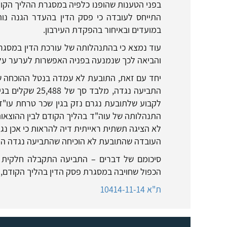
בפני הטענות שהופנו כלפיה במסגרת ההליך הקוד
התייחס לעובדה כי פסק הדין בהעדר הגנה נות
במועדים ובאיחור בהפקדת העירבון.
עוד נמצא כי בהתנהלותה של עורכת הדין במסגרת
והביאה לכך שנמנעה בפניה האפשרות לערער ע
יחד עם זאת, התובעת לא עמדה בנטל ההוכחה שהו
התביעה נגדה, מל
לקבוע שלתובעת נגרם נזק בגין שכר טרחת עו"ד ו
התנהלותה של עוה"ד בהליך הקודם לבין ההוצאו
לא הציגה תשתית ראייתית דיה להראות כי אכן נג
העובדה שהתובעת לא הוכיחה שהתביעה נגדה היי
הכפול שחויבה במסגרת פסק הדין בהליך הקודם, וכן הוצאות בסך 2,500 שקל בתוספת 
ת"א 10414-11-14