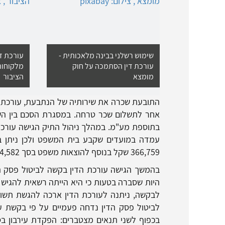
שימוש רשלני בבינה מלאכותית -
עורכת די
עורכת דין הסתמכה על חוק
מלקוחות
מומצא
הציבור
התובעת שכרה את שירותיה של הנתבעת, עורכת די
בתוספת מע"מ. במהלך ניהול התיק הגישה עורכ
עמדה במועדים שקבע בית המשפט ולכן ניתן ב
366,759 שקל בנוסף להוצאות משפט בסך 4,582 שקל ושכ"ט עו"ד בסך 20,731 שקל.
בהמשך הגישה עורכת הדין בקשה לביטול פסק ה
היות שסברה בטעות כי היא הייתה רשאית להגיש
לבקשה, ניתנה לעורכת הדין ארכה להגשת תשו
לביטול פסק הדין נדחה פעמיים על פי בקשת עו