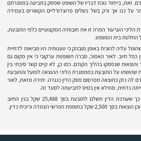
ם. זאת, בייחוד נוכח דבריו של השופט שפסק בתביעה במסגרתם
ר על כנו אך ורק בשל כשלים פרוצדורליים הקשורים בעמידה
 הליכי הערעור הפרה זו את חובותיה המקצועיים כלפי התובעת,
ל החלטת בית המשפט.
טל עליה להוכיח באופן מובהק כי טענותיה היו מביאות לדחיית
בד סך של 25,488 שקלים בגין כפל חיוב. לאור האמור, סברה השופטת ערקובי כי אין מקום גם
הוצאות שנפסקו בהליך הקודם. כמו כן, לא קיים קשר סיבתי בין
ת שהושתו על התובעת בממסגרת הליכי ההוצאה לפועל והתובעת
רם לה נזק כתוצאה מפרסום פסק הדין כנגדה. יתירה מזאת, לאור
תה נדחית, ממילא אין בסיס לתביעתה לסעד זה.
סיכומם של דברים – התביעה התקבלה חלקית כך שעורכת הדין תשלם לתובעת בסך 25,488 שקל בגין החיוב
הפרשי הצמדה וריבית כדין.