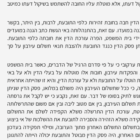
ול דעתו, אלא מוטלת עליו החובה להשתמש בשיקול דעתו כמיטב
הדין חבה בחובת זהירות כלפי התובעת, לרבות, בין היתר, בקשר
נה במועדו. עם זאת, בהתנהלותה באי הגשת כתב הגנה במועדים
 ידי בית המשפט, הפרה עורכת הדין את חובתה כלפי התובעת.
ן פסק הדין כנגד התובעת ולהצבת תנאי תשלום עירבון על סך
ת ערקובי כי על פי סדרם הרגיל של הדברים, כאשר בית המשפט
הפקדות עירבון, חובות אלו מוטלות על בעלי הדין ולא על באי
ת הוטלו על התובעת ולא על עורכת הדין, והיא זו שהייתה אחראית
 כי ככל שתשלום העירבון היה משולם במלואו, פסק הדין שניתן
גש לתיק בסופו של דבר. עם זאת, נקבע כי יש לקבל את גרסתה
תשלום העירבון, בין אם מטוב ליבה ובין אם משום שהתרשלותה
פטת, עורכת הדין התרשלה משלא הקפידה לשלם את התשלום
קידה משלא הזהירה והסבירה לתובעת את ההשלכות של אי ביצוע
בתשלום התשלום האחרון מתוך הערובה, ומילוי תפקידה בעדכון
האחרון, היה פסק הדין מבוטל והתובעת יכולה הייתה להתגונן