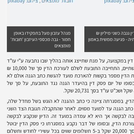
ן גנבה כשני מיליון ₪
מנהל עזבון מעל בתפקידו באופן
יה - פגיעה ממשית באמון
חמור - גבה מכספי העיזבון 'חובות'
מומצאים
ן במקצועה, על מנת שתייצג אותה בהליך שבו נתבעה ע"י עו"ד
אחר לתשלום שכר טרחה. במסגרת הסכם בין השתיים, התחייבה התובעת לשלם לעורכת הדין סך של 10,000 ₪
ת הדין מספר בקשות להארכת מועד להגשת כתב הגנה אולם לא
סופו של יום פסק דין בהיעדר הגנה נגד התובעת, על סך של
דין, במסגרתה ציינה כי כתב ההגנה לא הוגש בשל מחדל שלה,
 כתב הגנה עד למועד מסוים. לאחר שהתקבלה תגובת הצד השני
בה לבקשה אך היא לא עמדה במועד זה. הדיון שנקבע לבקשה
רכת הדין, ובסופו של דבר נקבע במסגרתו כי פסק הדין יבוטל
בכפוף לשני תנאים מצטברים: הפקדת עירבון בסך 20,000 שקל ב-5 תשלומים שווים בכל עשירי לחודש ותשלום