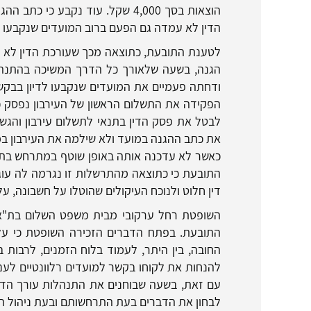
הוצאות בסך 4,000 שקל. עוד נקבע 
הדין לא עמדה גם הפעם ברוב המועדים שנקבעו 
לטענת התובעת, כתוצאה מכך שעורכת הדין לא 
הגנה, בשעה שלאורך כל הדרך המשיכה בהתנהל
ודחתה פעמיים את המועדים שנקבעו לדיון בבקשה
הפקידה את התשלום הראשון של העירבון נפסק כי
לבטל את פסק הדין בתנאי לתשלום עירבון והגש
את כתב ההגנה במועד ולא שילמה את העירבון במ
כאשר לא עדכנה אותה באופן שוטף במתרחש בתי
התובעת כי כתוצאה מהתרשלות זו נגרמה לה עוג
דין חלוט ולנוכח העיקולים שהוטלו על חשבונה, ע
השופטת רחל ערקובי מבית משפט השלום בת"א 
התובעת. בפתח הדברים הזכירה השופטת כי על 
החובה, בין היתר, לעמוד בלוח הזמנים, לרבות 
להנחות את לקוחו בקשר למועדים רלוונטיים לעניי
עם זאת, בשעה שבוחנים את התנהלות עורך הדין
לבחון את הדברים בעת התרחשותם ובעת ניהול הה