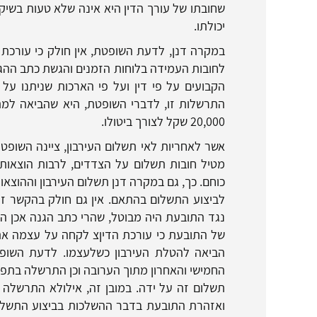
שחובתו של עורך הדין היא אינה שלא טעות בשיק
יכולתו.
במקרה דנן, לדעת השופטת, אין חולק כי עורכת 
לחובות העמידה בלוחות הזמנים והגשת כתב ההג
הקבועים על פי דין ועל פי הארכות שניתנו על
התרשלות זו, לדברי השופטת, היא שהביאה למת
20,000 שקל לצורך ביטולו.
אשר לאחריות לאי תשלום העירבון, ציינה השופט
מטיל חובות תשלום על הצדדים, לרבות הוצאות ו
כוחם. כך, גם במקרה דנן תשלום העירבון וההוצאו
לביצוע התשלום בהתאם. אין גם חולק בהקשר זה,
נגד התובעת היה מבוטל, שהרי כתב הגנה אכן הו
של התובעת כי עורכת הדיןצ לקחה על עצמה את 
הביאה להטלת העירבון כשלעצמו. לדעת השו
החמישי והאחרון מתוך הערובה וכן התרשלה בתפ
תשלום זה על ידה. במובן זה, אילולא התרשלה 
ואזהרת התובעת בדבר ההשלכות בביצוע התשלום 