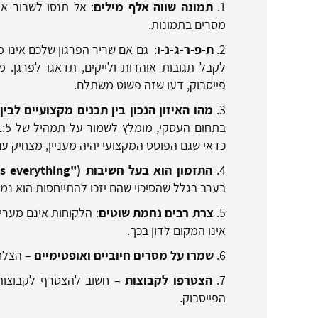
1.
תמונה שווה אלף מילים
: אל תנסו לשבור את
מסרים בתמונות.
2.
ת-פ-ר-ג-נ-ו
: גם אם שריר הפרגון שלכם אינו 
לקבל תגובות אוהדות ולייקים, תדאגו לפרגן. 
פייסבוק, דעו שזה פשוט משתלם.
3.
מהו האיזון הנכון בין תכנים מקצועיים לבין
כדאי שגם הפוסט המקצועי יהיה מעניין, מצחיק ע
4.
התזמון הוא בעל חשיבות ("
s everything
בערב בגלל שהסיכוי שהם יזכו להתייחסות הוא נמו
5.
צרת רבים נחמת שוטים
: הלקוחות אינם מערי
אינו המקום לדון בכך.
6.
שמרו על מסרים חיוביים ואופטימיים
– הצלחה
7.
הצטרפו לקבוצות
– חשוב להצטרף לקבוצות 
הפייסבוק.