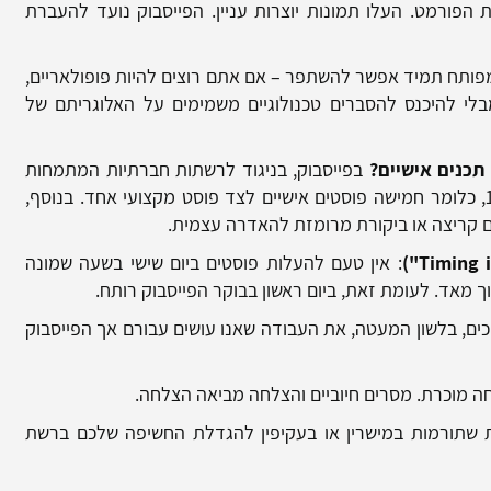
 הפורמט. העלו תמונות יוצרות עניין. הפייסבוק נועד להעברת
מפותח תמיד אפשר להשתפר – אם אתם רוצים להיות פופולאריים,
מבלי להיכנס להסברים טכנולוגיים משמימים על האלוגריתם של
 תכנים אישיים?
בפייסבוק, בניגוד לרשתות חברתיות המתמחות
בתחום העסקי, מומלץ לשמור על תמהיל של 1:5, כלומר חמישה פוסטים אישיים לצד פוסט מקצועי אחד. בנוסף,
ם קריצה או ביקורת מרומזת להאדרה עצמית.
Timing i
")
: אין טעם להעלות פוסטים ביום שישי בשעה שמונה
ך מאד. לעומת זאת, ביום ראשון בבוקר הפייסבוק רותח.
כים, בלשון המעטה, את העבודה שאנו עושים עבורם אך הפייסבוק
 מוכרת. מסרים חיוביים והצלחה מביאה הצלחה.
שתורמות במישרין או בעקיפין להגדלת החשיפה שלכם ברשת