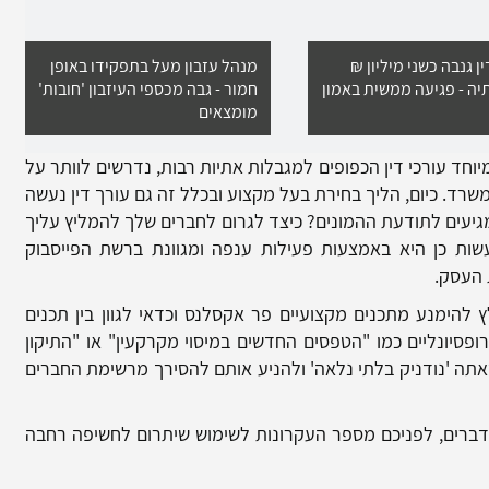
ן גנבה כשני מיליון ₪
מנהל עזבון מעל בתפקידו באופן
יה - פגיעה ממשית באמון
חמור - גבה מכספי העיזבון 'חובות'
מומצאים
יוחד עורכי דין הכפופים למגבלות אתיות רבות, נדרשים לוותר על
ד. כיום, הליך בחירת בעל מקצוע ובכלל זה גם עורך דין נעשה
יעים לתודעת ההמונים? כיצד לגרום לחברים שלך להמליץ עליך
ות כן היא באמצעות פעילות ענפה ומגוונת ברשת הפייסבוק
 העסק.
להימנע מתכנים מקצועיים פר אקסלנס וכדאי לגוון בין תכנים
ופסיונליים כמו "הטפסים החדשים במיסוי מקרקעין" או "התיקון
תה 'נודניק בלתי נלאה' ולהניע אותם להסירך מרשימת החברים
דברים, לפניכם מספר העקרונות לשימוש שיתרום לחשיפה רחבה