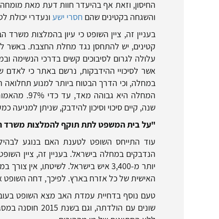
החיסון, וזאת אף בהיעדר חוות דעת מאת מומחה ר
והשגחה בקטינים שהם
חסרי ישע
ונעדרי יכולת ל
בעניין זה, ציין השופט כי עיון בהמלצות משרד
קטינים, יש להתחסן נגד מחלת החצבת. באשר ל
במחלה, וכי הדרך הבטוח ביותר למנוע תחלואה היא
המחלה היא גב
שנה, קיים סיכוי וסיכון להידבק, שניתן למניעה 
"על בית המשפט לתת תוקף להמלצות משרד ה
עוד התייחס השופט לטענת האם בנוגע לבהילו
הנדבקים במחלה בישראל. בעניין זה, ציין השו
יותר מ-3,400 איש בישראל. לשיטתו, אי
האישית של כל אזרח בארץ. לפיכך, דחה השופט את
טעם נוסף בדחיית עמדת האב מצא השופט בעובדה
שונים עם הולדתה,