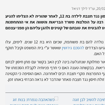
20/02
עו"ד לילך דניאל
בית המשפט לענייני משפחה הורה על מתן חיסון נגד חצבת לילדה בת 12, לאחר שהוריה לא הצליחו להגיע
 רבה על המלצות משרד הבריאות והשווה את אי ההתחסנות
ט להבטיח את טובתם של קטינים ולהגן עליהם הן מפני עצמם
הצדדים נישאו זה לזו בשנת 2006 ומנישואיהם נולדה להם בת משותפת, שכיום היא בת 12 שנים. לימים, עלו
הגיעו הצדדים
להסכם גירושין
שאושר ע"י בית המשפט וקיבל תוקף
ל האם.
ר מחלוקת שנתגלעה בינה לבין האב בקשר עם מתן חיסון לבתם
אות. בבקשתה טענה האם כי חרף פניותיה לקבלת הסכמתו של
 אף התפרצות מקרי חצבת רבים לאחרונה. האם הוסיפה כי הקטינה
זולת חיסון נגד חצבת מאחר שהדבר לא נראה הכרחי באותו זמן.