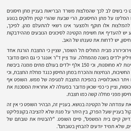
ט כי בשים לב לכך שהמלצות משרד הבריאות בעניין מתן חיסונים
 המליצו על מתן החיסונים, הרי שבעת שהורי קטין חלוקים בנוגע
להמלצות אלו תוקף ולמצער אינו רשאי להתעלם מהן. לפיכך,
 יש להעדיף את חשיפת הקטינה לסיכונים הנובעים מההידבקות
חיסון, יש לדחות את טענתו של האב.
ירוכירורג מבית החולים תל השומר, שציין כי החצבת הורגת אחד
ך 600 ילדים וכי לפני החיסון היו מתים כ-43 מיליון ילדים בשנה מהמחלה. עוד ציין ד"ר אונגר כי גם היום מדובר
במחלה הרביעית בשכיחותה הגורמת למוות במדינות לא מחוסנות, וכי 150 אלף ילדים בעולם מתים ממנה ביבשת
החשיבות, הנחיצות וההכרח במתן החיסון כנגד מחלת החצבת, וכי
ם ויתר האוכלוסייה בהפיכת החצבת למגיפה של ממש. השופט אף
כוסות, וציין כי כפי שכאן מדובר בפעולה לא אחראית המסכנת את
חיסון מפני מחלה קשה כמו חצבת.
 עמדתה של הקטינה בנושא. בעניין זה, הבהיר השופט כי אין זה
 בעניין שעל הפרק, בין היתר על מנת שלא להציבה בקונפליקט
דיוק קיים בית המשפט", סיים השופט. "להבטיח את טובתם של
ים, שלא תמיד יודעים להבחין בטובתם".