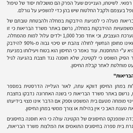
פואי. לשיטתו, העניינים שעל הפרק הם מושכלות יסוד של טיפול
טפל בעצמם ולקבל החלטות שיש בהן כדי להשפיע על גורלם.
 הבריאות מעלה כי למניעת הידבקות במחלה ולהבטחת טובתם של
משמעויות ההידבקות במחלה, נרשם באתר משרד הבריאות כי זו
עלולה לגרום לסיבוכים קשים בדרכי הנשימה ובמערכת העצבים, וכי אחד מכל 1,000 ילדים עלול למות מהמחלה.
אשר לסיכויי ההידבקות, נרשם באתר כי לאדם שאינו מחוסן הנחשף לחולה צהבת יש סיכוי גבוה מ-90% להידבק
 ע"י התחסנות. עוד נאמר כי החיסון הוא בטוח ויעילותו במניעת
והה מאד, עד כדי 97%. מהאמור הסיק השופט כי לקטינה, שלא חוסנה נגד חצבת בהגיעה לגיל
כמעט מוחלטת לאחר קבלת החיסון.
בריאות"
ת במתן החיסון דווקא עתה, לאור העלייה הדרסטית במספר
פט, נרשם באתר משרד הבריאות כי בשנה האחרונה נדבקו בחצבת
ן צורך במינוי מומחה מטעם בית המשפט וספק אם הדבר אינו מצוי בידיעתו
 טענת האב כי אין בהילות או צורך ממשי במתן החיסון.
 שמפנקס החיסונים של הקטינה עולה כי היא חוסנה בחיסונים
 וגם בשנת 2015 חוסנה במסגרת בית ספרה בחיסונים התואמים את המלצות משרד הבריאות,