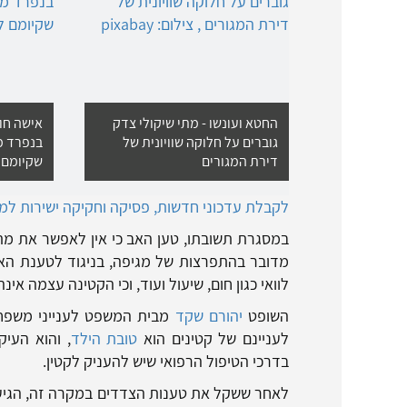
החטא ועונשו - מתי שיקולי צדק
אישה חוי
גוברים על חלוקה שוויונית של
בנפרד מי
דירת המגורים
שקיומם 
לקבלת עדכוני חדשות, פסיקה וחקיקה ישירות למיי
במסגרת תשובתו, טען האב כי אין לאפשר את מתן 
מדובר בהתפרצות של מגיפה, בניגוד לטענת האם.
לוואי כגון חום, שיעול ועוד, וכי הקטינה עצמה אינ
השופט
יהורם שקד
מבית המשפט לענייני משפחה
לעניינם של קטינים הוא
טובת הילד
, והוא העיק
בדרכי הטיפול הרפואי שיש להעניק לקטין.
לאחר ששקל את טענות הצדדים במקרה זה, הגיע