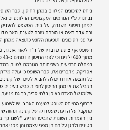
ללא הסתייגות של מי מההורים.
ביחס לסיכונים המלווים במתן החיסון, סבר השופ
נבחנות ע"י הגורמים המקצועיים הרלוונטיים ואלו
למתן חיסוני השגרה, על בית המשפט להעניק 
ובהיעדר ראיה או הוכחה טובה לטענת האב מדוע
על פני הסיכונים ותופעות הלוואי כתוצאה ממתן ה
השופט אף ציטט מדבריו של ד"ר ליאור אונגר, נו
מתו
אפריקה. מדברים אלו, סבר השופט כי עולה מידת 
כל תוצאה אחרת יכולה להביא לסיכון של קטיני
הקביל את אי מתן החיסון לחציית כביש בעיניים מ
שלומו של האדם באופן בלתי סביר, כך גם מניעת 
לבסוף התייחס השופט לטענת האב כי יש לשמוע את
מתקבל על הדעת שעמדתה של קטינה תהווה שיקול
בין העמדות השונות שהביעו הוריה. "לשם כך ב
קטינים ולהגן עליהם הן מפני עצמם והן מפני אחר