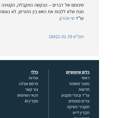
סיכומם של דברים – הבקשה התקבלה, הקטינה 
מנת שלא ללבות את האש בין ההורים, לא נעשה צ
עו"ד
שי אהרון
.
תמ"ש 18421-01-19
כלים שימושיים
כללי
ראשי
אודות
מאגר משפטי
פרסם אצלנו
חדשות
צור קשר
עו"ד ובעלי מקצוע
תנאי השימוש
עדים מומחים
טקדין AI
תקצירי פסיקה
תקדין לייט