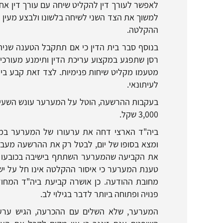
לאפשר לעורך דין להקליט שיחה עם עורך דין אחר
למשוך את הצד השני לשיחה בלשונו ולבצע מעין ח
ההקלטה.
בנוסף סבר בית הדין כי אם תתקבל הטענה שנית
רסן שתפגע במקצוע עריכת הדין ותימנע מעורכי
מטעמו מקליט שיחות פנימיות. לצד זאת קבע בי
לעיתונאי.
בעקבות ההרשעה, הוטל על המערער עונש השעיה
3,000 שקל.
ביה"ד הארצי דחה את ערעורו של המערער במרב
ומצא בסופו של יום, לבטל רק את ההרשעה מעבי
את הקביעה שהמערער השתתף בישיבה בכובעו כעו
טענת המערער כי איסור ההקלטה אינו חל על ישי
מחובת ההודעה. כן אושרה קביעת ביה"ד המחוזי
פנויה ופתוחה ביותר לדבר בגילוי לב.
המערער, שלא השלים עם ההכרעה, הגיש ערעו