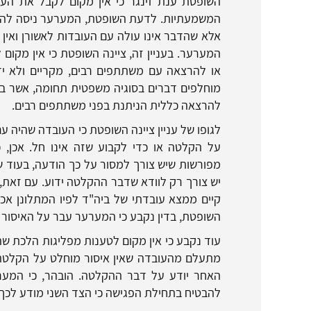
השופטת ענת זינגר כי אין מקום לקבל את הע
המשמעתיות. לדעת השופטת, המערער ניסה להציג
אלא שהדבר אינו עולה עם העובדות לאשורן ואין 
או להרצאה עם משתתפים רבים, מקריים ולא יד
מוחלפים דברים בסוגיה משפטית תחומה, אשר בע
להרצאה כללית הניתנת בפני משתתפים רבים.
לגופו של עניין ציינה השופטת כי העובדה שהיה ע
על הקלטה או כדי לקבוע שזה אינו חל. אכן,
מפורשות שיש צורך למסור על כך הודעה, בעוד ש
יש צורך רק לוודא שדבר ההקלטה ידוע. עם זאת,
קיים ממצא עובדתי של ביה"ד לפיו המתלונן אכ
השופטת, בדין נקבע כי המערער עבר על האיסור
עוד נקבע כי אין מקום לטענות מפליגות הלכת ש
מתעלם מהעובדה שאין איסור מוחלט על הקלטה 
האחר יודע על דבר ההקלטה. הובהר, כי המערע
להבטיח בתחילת הפגישה כי הצד השני מודע לכך ש