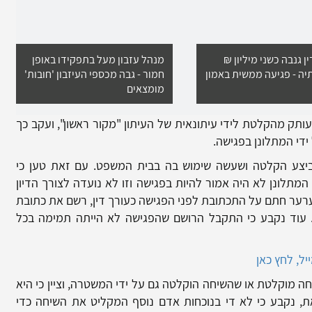
ן גנבה כשני מיליון ₪
מנהל עזבון מעל בתפקידו באופן
יה - פגיעה ממשית באמון
חמור - גבה מכספי העיזבון 'חובות'
מומצאים
ותק מהקלטת לידי עיתונאית של העיתון "מקור ראשון", ועקב כך
די המתלונן בפגישה.
יצע הקלטה ושעשה שימוש בה בבית המשפט. עם זאת טען כי
המתלונן לא היה אמור להיות בפגישה וזו לא נועדה לצורך הדיון
מערער חתם על התכתובת לפני הפגישה כעורך דין, רשם את כתובת
. עוד נקבע כי התקבל הרושם שהפגישה לא הייתה תמימה בכל
ל, לחץ כאן
ה מוקלטת או שהשיחה הוקלטה גם על ידי המשטרה, וציין כי היא
ת, נקבע כי לא די בנוכחות אדם נוסף המקליט את השיחה כדי