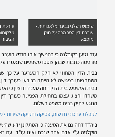
שימוש רשלני בבינה מלאכותית -
עורכת די
עורכת דין הסתמכה על חוק
מלקוחות
מומצא
הציבור
עוד נטען בקובלנה כי בהמשך אותו חודש הועבר ע
פורסמה כתבות שבהן צוטטו משפטים שנאמרו על י
בבית הדין המחוזי לא חלק המערער על כך שב
השתתפותו בפגישה לא הייתה בכובעו כעורך דין, 
בבית המשפט. בית הדין דחה טענה זו וציין כי ה
משרדו והציג עצמו בתחילת הפגישה כעורך דין
הנוגע לתיק בבית משפט השלום.
לקבלת עדכוני חדשות, פסיקה וחקיקה ישירות למיי
ביה"ד דחה גם את הטענה כי המתלונן ידע שהשיח
הוקלטה ע"י אדם אחר שנכח ואינו עו"ד. עם זא