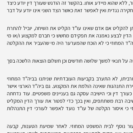
, ללא שהוא מיידע אותו. בהקשר זה הודגש שעורך דין יודע כיצד
קירה נגדית ואין לאפשר זאת כאשר הצד השני אינו יודע על דבר
ן להקליט אם אדם שאינו עו"ד הקליט את השיחה, יוביל להתרת
 הדין לבצע נאמנה את תפקידם מחשש כי חברם למקצוע ו/או מי
ה"ד המחוזי כי לא הוכח שהמערער היה מי שהעביר את ההקלטה
 על תנאי למשך שלושה חודשים וכן תשלום הוצאות הלשכה בסך
יתו, לא התערב בקביעות העובדתיות שניתנו בביה"ד המחוזי
רת התנהגות שאינה הולמת את המקצוע. גם ביה"ד הארצי אישר
רך דין וכי הישיבה עסקה גם בעניינים משפטיים. עוד נדחתה
בה רבת משתתפים, ואין בכך כדי לפטור את עורך הדין המקליט
 כי איסור הקלטה של עו"ד נועד לאפשר לעורכי דין התנהלות
ר נוסף לבית המשפט המחוזי. לאחר שמיעת הטענות, קבעה