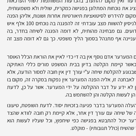
רעור ואין מקום להתערב בהכרעות המשותפות לשתי הערכאות
 את נוכחות המתלונן בפגישה כמקרית, שולית ולא משמעותית,
מקום להידרש לסיטואציות תיאורטיות אחרות ושונות, אליהן הפנה
המערער. בעניין זה, ציינה השופטת כי אין מקום לניסיון להשוות מצב עובדתי זה להפגנה בה נוכחים 100 אלף איש
ועים. גם מבחינה מהותית, לא דומה הפגנה לשיחה בחדר, בה
ניינה אף מתנהל בסמוך הליך משפטי. כך גם לא דומה מצב זה
ם המערער אדם נוסף אין בה די כדי לאיין את הוראת הכלל האוסר
 כאשר קיימת הקלטה בדיון בבית המשפט מורים כללי האתיקה
בנוגע להקלטת שיחה ע"י עורך דין אין חובה למסור הודעה, אלא
 לאבחנה זו, אליה הפנה המערער אין נפקות במקרה זה, מקום בו
ן לא ידע על דבר ההקלטה על ידי המערער. אשר על כן, לדעת
 הן לעשות הקלטה והן להשתמש בה.
העלה המערער בדבר פגיעה בזכויות יסוד. לדעת השופטת, טיעונו
של שיחה עם עורך דין אחר, אלא קיימת רק חובה לוודא שהצד
ר יכול להתבטא בפגישה כפי שיחפוץ, וכל שעליו לעשות הוא
השיח (כולל תגובותיו) - מוקלט.