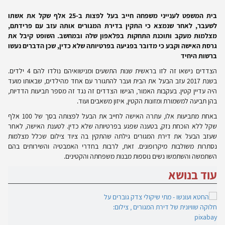
בית המשפט לענייני משפחה חייב בעל לפצות ב-25 אלף שקל את אשתו
לשעבר, לאחר שנמצא כי התקין בדירת המגורים אותה עזב עם פרידתם,
מצלמות מעקב ותוכנת התחקות בפלאפון שלה ובמחשב. השופט קיבל את
גרסת האישה וקבע כי מדובר בפגיעה בפרטיותה שלא כדין, שכן הדברים נעשו
ברשות היחיד
הצדדים נישאו זה לזו בראשית שנות התשעים ומנישואיהם נולדו להם 4 ילדים.
בשנת 2017 עזב הבעל את הבית ועבר להתגורר עם אחד מהילדים, שבאותו מועד
היה עדיין קטין. בעקבות האמור, הגישו הצדדים זה נגד זה מספר תביעות הדדיות,
בהן תביעה למשמורת ומזונות הקטין, איזון משאבים ועוד.
באחת מתביעות אלו, עתרה האישה לחייב את הבעל לפצותה בסך של 100 אלף
שקל ללא הוכחת נזק, בטענה שפגע בפרטיותה שלא כדין. לטענת האישה, לאחר
שעזב הבעל את דירת המגורים גילתה שהתקין בה ציוד צילום שכלל מצלמות
נסתרות משולבות מיקרופונים. זאת, לרבות בחדרי האמבטיה והשירותים בהם
השתמשה והשתמשו נשים נוספות מבנות משפחתה והקטינים.
עוד בנושא