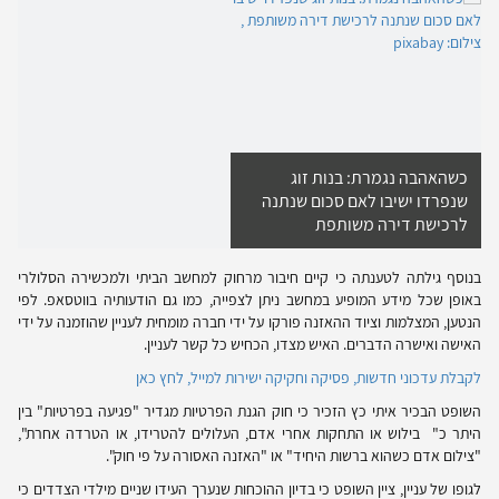
כשהאהבה נגמרת: בנות זוג
שנפרדו ישיבו לאם סכום שנתנה
לרכישת דירה משותפת
בנוסף גילתה לטענתה כי קיים חיבור מרחוק למחשב הביתי ולמכשירה הסלולרי
באופן שכל מידע המופיע במחשב ניתן לצפייה, כמו גם הודעותיה בווטסאפ. לפי
הנטען, המצלמות וציוד ההאזנה פורקו על ידי חברה מומחית לעניין שהוזמנה על ידי
האישה ואישרה הדברים. האיש מצדו, הכחיש כל קשר לעניין.
לקבלת עדכוני חדשות, פסיקה וחקיקה ישירות למייל, לחץ כאן
השופט הבכיר איתי כץ הזכיר כי חוק הגנת הפרטיות מגדיר "פגיעה בפרטיות" בין
היתר כ" בילוש או התחקות אחרי אדם, העלולים להטרידו, או הטרדה אחרת",
"צילום אדם כשהוא ברשות היחיד" או "האזנה האסורה על פי חוק".
לגופו של עניין, ציין השופט כי בדיון ההוכחות שנערך העידו שניים מילדי הצדדים כי