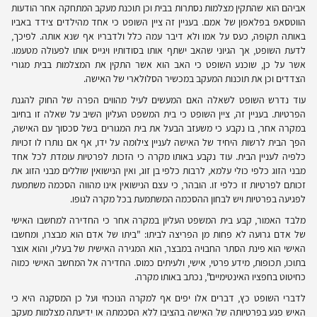
אביהם הוא שהתקין מצלמות נסתרות בבית וכן תוכנת מעקב המתחקה אחר הודעות
הווטסאפ בפלאפון של אמם. בעניין זה ציין השופט כי אחד מהילדים צידד באביו
באותה תקופה, כעס על אמו ולא דיבר עמה כלל ולדבריו אף שנא אותה. לפיכך,
לדעת השופט, אך הגיוני שהאב ישתף אותו בסודותיו ויגייס אותו לפעולה מטעמו.
אשר על כן, שוכנע השופט כי האב הוא אשר התקין את המצלמות בבית מגורי
הצדדים וכן את תוכנות המעקב במכשיר הסלולארי של האישה.
עוד נדרש השופט לשאלה האם המעשים לעיל מהווים הפרה של החוק להגנת
הפרטיות. בעניין זה, ציין השופט כי בית המשפט העליון השיב על שאלה זו בחיוב
במקרה אחר, בו נקבע כי משעזב הבעל את בית המגורים בשל סכסוך עם האישה,
הפך הבית לרשות היחיד של האישה לעניין צילומה על ידו, אף אם נותרו לו זכויות
כלפיה לעניין הבית. עוד נקבע באותו מקרה כי הזכות לפרטיות עומדת לכל אחד
מבני הזוג כלפי כולי עלמא, לרבות כלפי בן זוג, ואין הנישואין שוללים מבני הזוג את
זכותם לפרטיות זו כלפי זו. הובהר, כי עצם הנישואין אינו מהווה הסכמה משתמעת
לפגיעה בפרטיות ויש לבחון ההסכמה המשתמעת בכל מקרה לגופו.
מלבד האמור, קבע בית המשפט העליון במקרה אחר כי החדירה למחשבו האישי
של אדם גרועה לא פחות מן הפריצה לביתו: "ביתו של אדם הוא מבצרו, ומחשבו
האישי הוא פינת הסתר החבויה במבצר, הוא המגירה האישית של בעליו, והוא אוצר
בתוכו, תכופות, מידע פרטי, אישי, ולעיתים כמוס. החדירה אל המחשב האישי כמוה
כחיטוט בחפציו האינטימיים", נכתב באותו מקרה.
לדברי השופט כץ, דברים אלו יפים אף למקרה הנוכחי ועל כן המסקנה היא כי
האיש פגע בפרטיותה של האישה בהציבו ללא הסכמתה או ידיעתה מצלמות מעקב