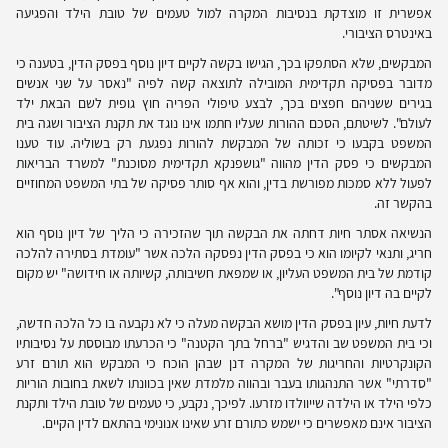
אפשרית זו מוצדקת בנסיבות המקרה למול טעמים של טובת הילד והפגיעה
באינטרס הציבורי.
המבקשים, שלא הסתפקו בכך, הגישו בקשה לקיים דיון נוסף בפסק הדין, בטענה כי
מדובר בפסיקה תקדימית המובילה לתוצאה קשה לפיה "נאסר על שני אנשים
בגירים ששניהם חפצים בכך, לבצע טיפולי הפריה חוץ גופית לשם הבאת ילד
לעולם". לשיטתם, הסכם ההורות שעליו חתמו אינו נוגד את תקנת הציבור ושגה בית
המשפט בקבעו כי זכותה של המבקשת להורות נפגעת רק בשוליה. עוד טענו
המבקשים כי פסק הדין מהווה "גושפנקא תקדימית מסוכנת" למשרד הבריאות
לפעול ללא סמכות מפורשת בדין, והוא אף סותר פסיקה של בתי המשפט המחוזיים
בהקשר זה.
הנשיאה אסתר חיות דחתה את הבקשה תוך שהזכירה כי הליך של דיון נוסף הוא
חריג, ותנאי לקיומו הוא כי בפסק הדין נפסקה הלכה אשר "עומדת בסתירה להלכה
קודמת של בית המשפט העליון, או שמפאת חשיבותה, קשיותה או חידושה" יש מקום
לקיים בה דיון נוסף".
לדעת חיות, עיון בפסק הדין מושא הבקשה מעלה כי לא נקבעה בו כל הלכה חדשה,
וכי בית המשפט שב והדגיש "ברחל בתך הקטנה" כי הכרעתו מבוססת על נסיבותיו
הקונקרטיות והחריגות של המקרה דנן שבהן הוכח כי המבקש הוא תורם זרע
"סדרתי" אשר התנהגותו בעבר ובהווה מלמדת שאין בכוונתו לשאת בחובות הוריות
כלפי הילד או הילדה שייוולדו מזרעו. לפיכך, נקבע, כי טעמים של טובת הילד ותקנת
הציבור אינם מאפשרים כי ישמש כתורם זרע שאינו אנונימי בהתאם לדין הקיים.