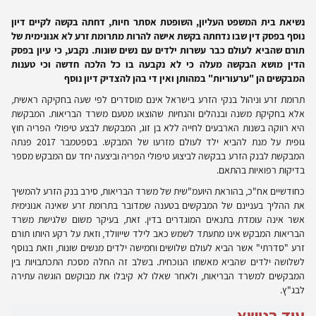
נשיאת בית המשפט העליון, השופטת אסתר חיות, דחתה בקשה לקיים דיון
נוסף בפסק דין שבו נדחתה בקשת אישה להרות מתרומת זרע לא אנונימית של
תורם שהביא לעולם כבר עשרות ילדים עם נשים שונות. נקבע, כי עיון בפסק
הדין מושא הבקשה מעלה כי לא נקבעה בו כל הלכה חדשה וכי טענות
המבקשים הן "ערעוריות" במהותן ואין די בהן להצדיק דיון נוסף
תרומת זרע וניהול בנקי הזרע בישראל אינם מוסדרים לפי שעה בחקיקה ראשית,
אלא בחקיקת משנה ובנהלים והנחיות שהוצאו מטעם משרד הבריאות. המבקשת
היא רווקה בשנות הארבעים לחייה ללא בן זוג, המבקשת לבצע טיפולי הפריה חוץ
גופית על מנת להביא ילד לעולם מזרעו של המבקש. בספטמבר 2017 פנתה
המבקשת לבנק הזרע בבקשה לביצוע טיפולי הפריה וביצעה יחד עם המבקש מספר
בדיקות רפואיות בהתאם.
כחודשיים אח"כ, בהוראת היועמ"שית של משרד הבריאות, סירב בנק הזרע להמשיך
את ההליך בעניינם של המבקשים בטענה שמדובר בתרומת זרע שאינה אנונימית
אשר אינה עומדת בתנאים המוגדרים בדין. זאת, בעיקר משום שלגישת משרד
הבריאות המבקש אינו מתעתד לשמש כאב לילד שייוולד, וזאת על רקע היותו תורם
זרע "סדרתי" אשר הביא לעולם שלושים וחמישה ילדים מנשים שונות, וזאת בנוסף
לשלושה ילדים שהביא מאשתו הנוכחית. בשלב זה החלה מסכת התכתבויות בין
המבקשים למשרד הבריאות, ולאחר שאלו לא קיבלו את מבוקשם הוגשה עתירה
לבג"ץ.