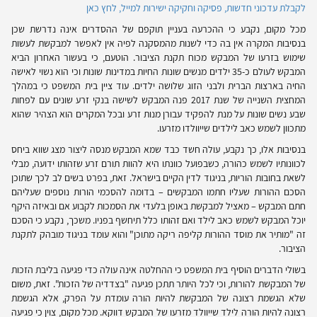
לקבלת עדכוני חדשות, פסיקה וחקיקה ישירות למייל, לחץ כאן
מכל מקום, נקבע כי ההכרעה בעניין תוקפם של ההסדרים אינה נדרשת שכן
בנסיבות המקרה אין בה כדי לשנות מהמסקנה לפיה אין לאפשר למבקשת לעשות
שימוש בזרעו של המבקש מכוח תקנת הציבור. הוטעם, כי בעשור האחרון הביא
המבקש לעולם כ-35 ילדים מנשים שונות החיות במדינות שונות וכי הוא נשוי לאישה
החיה בארצות הברית ולבני הזוג שלושה ילדים. עוד ציין בית המשפט כי במהלך
המחצית השנייה של שנת 2017 פנה המבקש לשישה בנקי זרע שונים עם לפחות
שבע נשים שונות על מנת להפקיד עבורן מנות זרע ובכל המקרים הוא הצהיר שהוא
מתכוון לשמש כאב לילדים שייוולדו מזרעו.
בנסיבות אלו, כך נקבע, עולה חשד כבד שמא המבקש מנסה ליצור מצג שווא ביחס
לכוונותיו לשמש כהורה, כשבפועל כוונתו היא להוות תורם זרע שזהותו ידועה, מבלי
לשאת בחובות הוריות, בניגוד לדין הקיים בישראל. זאת, בפרט בשים לב לכך שתוכן
הסכם ההורות שעליו חתמו המבקשים – בדומה להסכמי הורות נוספים שעליהם
חתם המבקש – מאציל למבקשת באופן בלעדי את הסמכות לקבוע אם ובאיזה היקף
יוכל המבקש לשמש כאב לילד ואם זהותו כלל תיחשף בפניו. משכך, נקבע כי הסכם
זה "מותיר את מוסד ההורות קליפה ריקה מתוכן" והוא עומד בניגוד מובהק לתקנת
הציבור.
בשולי הדברים הוסיף בית המשפט כי ההחלטה אינה עולה כדי פגיעה בליבת הזכות
של המבקשת להורות, וכי לכל היותר תתכן פגיעה "בצדדיה של הזכות". זאת, משום
שלא הגשמת רצונה של המבקשת להיות הורה עומדת על הפרק, אלא הגשמת
רצונה להיות הורה לילד שייוולד מזרעו של המבקש דווקא. מכל מקום, צוין כי פגיעה