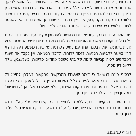
זאת ועוד, לדברי חיות, בית המשפט אף הדגיש כי הערותיו בכל הנוגע להיקף
סמכותו של שר הבריאות לפי סעיף 33 לפקודת בריאות העם הן בבחינת למעלה מן
הצורך, בציינו כי "הכרעה בעניין תוקפן של התקנות וההסדרים שנקבעו מכוחן אינה
רלוונטית במקרה הקונקרטי, שכן אין בה כדי לשנות מן המסקנה כי אין לאפשר
לעותרת לעשות שימוש בזרעו של העותר בהפריה מלאכותית".
עוד הוסיפה חיות כי קביעתו של בית המשפט לפיה אין מקום בעת הנוכחית להורות
על בטלות חקיקת המשנה וההוראות המינהליות המסדירות את נושא ההפריה החוץ
גופית בישראל, עולה בקנה אחד עם פסיקה קודמת של בית המשפט העליון, והוא
הדין באשר לקביעות הנוגעות לזכות להורות. לדברי הנשיאה, אין לקבל את טענת
המבקשים לפיה קביעות שונות של בתי משפט מחוזיים מקימות, כשלעצמן, עילה
לקיום דיון נוסף.
לבסוף ציינה הנשיאה כי דומה שטענות המבקשים מבקשות בעיקרן להשיג על
קביעתו של בית המשפט לפיה מכלול נסיבות העניין מוביל למסקנה כי הסכם
ההורות שעליו חתמו נוגד את תקנת הציבור, אלא שטענות אלו הן "ערעוריות"
במהותן ואין די בהן להצדיק דיון נוסף.
נוכח האמור, הבקשה נדחתה ללא צו להוצאות. המבקשים יוצגו ע"י עוה"ד הדס
ברוה וסמדר פרי. משרד הבריאות יוצג ע"י עו"ד הדס ערן. בנק הזרע יוצג ע"י עו"ד
ברוך גרוס.
דנג"ץ 3192/19