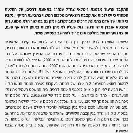
התקבל ערעור אלמנת גימלאי צה"ל שנהרג בתאונת דרכים, על החלטת
המחוזי כי יש לנכות את קצבת השאירים מסכום הפיצוי בתביעת הנזיקין. נקבע
כי מותו של אדם בתאונת דרכים מסב לקרוביו נזק גם במישור הלא ממוני, נזק
המבטא אובדן אישי ורגשי, נזק שעליו לא ניתן לפצות באופן מלא אף פעם,
ופיצוי נוסף שנופל בחלקם אינו צריך להיחשב כעשיית עושר.
השאלה העומדת לדיון בהליך דנן הינה האם יש לנכות את קצבת השאירים
שהמדינה משלמת לשאיריו של חייל אשר יצא לגמלאות ונהרג בתאונת דרכים,
מסכום הפיצוי שנפסק לטובת עיזבונו ויורשיו בתביעת הנזיקין שהוגשה על-ידם.
המנוח שירת בשירות קבע בצה"ל עד לתחילת שנת 2001, אז יצא לגמלאות והתחיל
לקבל פנסיה תקציבית מהמדינה. בתחילת שנת 2007 התחיל המנוח לעבוד ב"אגד",
עד להתרחשות התאונה שהביאה למותו הטראגי בגיל 51. לאחר פטירת המנוח
החלה אלמנתו (המערערת 1) לקבל קצבת שאירים מהמדינה ותשלומים מהמוסד
לביטוח לאומי. המערער 2 הוא בנו של המנוח. בעקבות פטירת המנוח הגישו תלוייו
ויורשיו תביעה לפי חוק פיצויים לנפגעי תאונות דרכים. בית המשפט העמיד את נזקי
המערערים – כתלויים וכיורשים – על סכום כולל של 2,916,389 ש"ח. מסכום זה
ניכה בית המשפט סך של 3,756,120 ₪, שכלל את הסכום ש"אגד" שילמה לאלמנה
עקב פטירת המנוח, וסכום נוסף בגין קצבאות שהמל"ל שילם וישלם למערערים.
ובנוסף, 3 מיליון ש"ח בגין קצבת השאירים שהאלמנה מקבלת מהמדינה. בהתחשב
בכך שסכום הנזק היה נמוך מסכום הניכויים, התביעה "נבלעה" ועל כן בסופו של
דבר נדחתה. בית המשפט המחוזי דחה את הערעור, וקבע כי בדין נוכתה קצבת
השאירים.