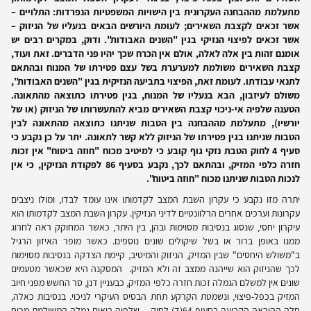
מתעלמת מההבחנה העקרונית בין הישויות המשפטיות הנפרדות: התלויים –
אשר זכאים לקצבת השאירים; לעומת היורשים הבאים בנעליו של הניזוק –
אשר זכאים לפיצוי הנזיקי בגין "השנים האבודות". ודוק, במקרים רבים יש
אומנם זהות בין אלה לאלה, אולם אין הכרח שכך יהיו פני הדברים. זאת ועוד,
קצבת השאירים משולמת למערערת בשל עצם פטירתו של המנוח ובהתאם
לתנאי עבודתו. לעומת זאת, הפיצוי בתביעה הנזיקית בגין "השנים האבודות",
משולם לעיזבון, הבא בנעליו של המנוח, בגין פטירתו כתוצאה מהתאונה.
הטענה שלפיה אי-ניכוי קצבת השאירים מביא להתעשרותו של הניזוק (או של
יורשיו), מתעלמת מההבחנה בין הטבות שניתנו כתוצאה מהתאונה לבין
הטבות שניתנו בגין פטירתו של הניזוק ללא קשר לתאונה. יתר על כן נקבע כי
סעיף 4 לחוק הטבת נזקי גוף קובע כי למיטיב מכוח "חוזה ביטוח" אין זכות
חזרה כלפי המזיק, ובהתאם לכך, נקבע בסעיף 86 לפקודת הנזיקין, כי אין
לנכות הטבות שניתנו מכוח "חוזה ביטוח".
יתרה מזו נקבע כי עקרון השבת המצב לקדמותו אינו עומד לבדו, ומולו ניצבים
עקרונות וערכים אחרים הרלוונטיים לדיני הנזיקין. עקרון השבת המצב לקדמותו הוא
עיקרון יחסי, שנסוג בנסיבות מסוימות ובהן, בין היתר, כאשר המחוקק ראה לחרוג
ממנו באופן ברור או בשל שיקולים שונים נוספים. כאשר מופר האיזון הרגיל
ב"משולש היחסים" שבין המזיק, הניזוק והמיטיב, קיימת הצדקה בנסיבות מסוימות
לכך שהניזוק הוא שייהנה ממצב זה ולא המזיק. המסקנה היא שכאשר מטעמים
שונים אין למשלם הגמלה זכות חזרה כלפי המזיק, כבעניין דנן, סר החשש מפני חיוב
המזיק בכפל-פיצוי, ונשמטת הקרקע תחת הבסיס העיקרי לניכוי. בנסיבות כאלה,
חלה ההוראה הקבועה בסעיף 64(ד) לחוק – שלפיה רואים גמלה המשולמת מכוח