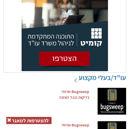
עו"ד/בעלי מקצוע
Bugsweep-שרותי
בדיקות כנגד האזנה
להצטרפות למאגר
Bugsweep-שרותי