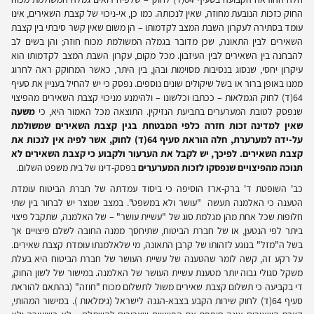
החוק כזכות הנובעת מחוזה, שאין לנכותה. כמו כן, אי-ניכוי של קצבת השאירים, אינו
עומד בסתירה לעקרון השבת המצב לקדמותו – הן משום שאין קשר סיבתי בין קצבת
השאירים לבין התאונה, שכן מדובר בגמלה המשולמת מכוח חוזה; והן בשים לב
להבחנה בין השאירים לבין העיזבון. מכל מקום, עקרון השבת המצב לקדמותו הוא
עיקרון יחסי, שנסוג בנסיבות מסוימות ובהן, בין היתר, כאשר המחוקק ראה לחרוג
ממנו באופן ברור או בשל שיקולים שונים נוספים. נפסק כי יש להחיל בעניין את סעיף
64(ד) לחוק הגמלאות – ככתבו וכלשונו – ולהימנע מניכוי קצבת השאירים מהפיצוי
שנפסק לטובת המערערים בתביעת הנזיקין. התוצאה מכל האמור היא, כי
משעה
שאין למדינה זכות חזרה כלפי המבטחת בגין קצבת השאירים שמשולמת
על-ידה למערערת, חלה הוראת סעיף 64(ד) לחוק, אשר לפיה אין לנכות את
קצבת השאירים. לפיכך, יש לקבל את הערעור ולקבוע כי קצבת השאירים לא
תנוכה מהפיצויים שנפסקו לזכות המערערים
בפסק-דינו של בית משפט השלום.
כב' השופטת ד' ברק-ארז הוסיפה כי ביסוד עמדתה של חברת הביטוח עומדת
הטענה כי האלמנה תעשה "עושר ולא במשפט". במצב שנוצר יש לבחור בין שתי
חלופות שכל אחת מהן מגלמת סוג של "עשיית עושר" – של האלמנה, שתקבל פיצוי
ביתר לפי הנטען, או של חברת הביטוח, שתיחסך ממנה החובה לשלם פיצויים אך
בשל ה"מזל" בנוגע לזהותו של קרבן התאונה, מי שלאלמנתו עומדת קצבת שאירים.
על רקע זה, קשה לומר שהטענה של עשיית העושר של חברת הביטוח היא בעלת
משקל סגולי גבוה יותר מטענת עשיית העושר של האלמנה. במישור של לשון החוק,
די בקביעה כי תשלום קצבת שאירים משול לתשלום מכוח "חוזה" (בהתאם להוראת
סעיף 64(ד) לחוק שירות הקבע בצבא-הגנה לישראל (גימלאות ). במישור המהותי,