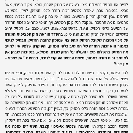
לחייב את המזיק בתשלום פיצוי העולה על הנזק שגרם, ומכאן מקור הניכוי; אשר
מביא, בנסיבות שבהן עומדת למיטיב זכות חזרה כלפי המזיק, לאיזון במשולש
היחסים שבין המזיק, הניזוק והמיטיב. כאמור, אין בחוק עיגון לחובה כללית לנכות
מהפיצויים את ההטבה שמקבל הניזוק מן המיטיב, אך הניכוי מתחייב מזכות החזרה
של המיטיב כלפי המזיק, ונועד, בראש ובראשונה, למנוע מצב שבו המזיק יחויב
בתשלום העולה על הנזק שגרם. הנה כי כן,
בהעדר הוראת חוק ספציפית המורה
על ניכוי הטבות שקיבל הניזוק מהפיצוי שנפסק לחובת המזיק, הבסיס לניכוי
כאמור הוא זכות החזרה של המיטיב כלפי המזיק, והעיקרון שלפיו אין לחייב
את המזיק בתשלום פיצוי העולה על הנזק שגרם. ממילא, בנסיבות שבהן אין
למיטיב זכות חזרה כאמור, נשמט הבסיס העיקרי לניכוי, בבחינת "אין שיפוי –
אין ניכוי".
לצד האמור, נקבע כי קיימת תכלית נוספת לניכוי, המתמקדת בניזוק, והיא מניעת
פיצוי העולה על הנזק שנגרם לו ו"התעשרותו", כביכול, באופן שאינו מתיישב עם
עקרון השבת המצב לקדמותו. בהתאם לעקרון זה, הפיצוי שנפסק לניזוק אמור
להעמידו, בקירוב ובמידת האפשר במונחים כספיים, במצב שבו היה נתון אלמלא
מעשה העוולה, ולא מעבר לכך. מכוח עיקרון זה, יש לכאורה להורות על ניכוי כל
הטבה שמקבל הניזוק מסכום הפיצויים שנפסק לטובתו – אף במנותק מהשאלה אם
עומדת למיטיב זכות חזרה כלפי המזיק. כך, בעניין דנן, בית המשפט המחוזי קבע כי
יש לנכות את קצבת השאירים, למרות שאין למדינה זכות חזרה כלפי המבטחת. יחד
עם זאת, אי-ניכוי קצבת השאירים מסכום הפיצויים, אינו עומד בסתירה לעקרון
השבת המצב לקדמותו.
הטענה שלפיה אי-ניכוי קצבת השאירים מזכה את
השאירים והעיזבון בכפל-פיצוי, בניגוד לעקרון השבת המצב לקדמותו,