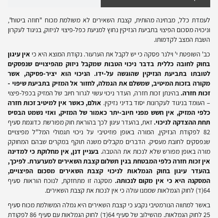
לעמדת כלל, מבחינה מהותית, קצבת השאירים לא משולמת מכוח "חוזה ביטוח",
וניכויה מסכום הפיצוי בתביעת הנזיקין נחוץ למניעת כפל-פיצוי לניזוק, בניגוד לעקרון
השבת המצב לקדמותו.
כב' השופטת י' וילנר פסקה כי יש לקבל את הערעור. נקודת המוצא היא כי
אין עיגון
בחוק לחובה כללית בדבר ניכוי הטבות שמקבל ניזוק מהפיצויים שנפסקים
לטובתו בתביעת הנזיקין שהוגשה על-ידו. הניכוי הוא יציר-פסיקה, אשר
מקורה בזכות המיטיב, שמשלם את הגמלה, לחזור אל המזיק בתביעת שיפוי -
זכות חזרה.
בהינתן זכות חזרה, העדר ניכוי עשוי לגרור חיוב של המזיק בכפל-פיצוי
– העומד בניגוד לעקרונות יסוד בדיני נזיקין.
אולם, כאשר אין למיטיב זכות חזרה
כלפי המזיק, אין חשש מפני חיוב-יתר כאמור של המזיק, ואזי נשמט הבסיס
תחת ההצדקה לניכוי.
זאת, בהעדר עיגון לכך בהוראת חוק מפורשת כדוגמת סעיף
82 לפקודת הנזיקין, המורה באופן פוזיטיבי על ניכוי תגמולי המל"ל מפיצויים
שנפסקים לחובת מעסיק. הדברים מקבלים משנה תוקף במקרים שבהם המחוקק
מורה באופן מפורש שלא לנכות את ההטבה.
בעניין דנן, אין מחלוקת כי למדינה
אין זכות חזרה כלפי המבטחת בגין תשלום קצבת השאירים למערערת. לפיכך,
בהעדר עיגון בחוק הגמלאות לניכוי קצבת השאירים מסכום הפיצויים,
המסקנה היא כי אין מקום לנכותה.
מסקנה זו מתחזקת, לנוכח הוראות סעיף
64(ד) לחוק הגמלאות שממנו עולה כי אין לנכות את קצבת השאירים.
באשר למתווה הנורמטיבי נקבע כי קצבת השאירים היא גמלה המשולמת מכוח סעיף
25 לחוק הגמלאות. מהשילוב של סעיף 64(ד) לחוק הגמלאות עם סעיף 86 לפקודת