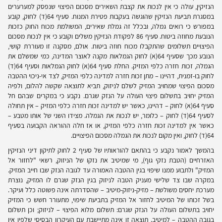
הנזיקין, עולה כי אין לנכות את קצבת השאירים מסכום הפיצוי שנפסק למערערים
במסגרת תביעת הנזיקין שהוגשה בעקבות פטירת המנוח. סעיף 64(ד) לחוק, קובע
במפורש כי רואים גמלה, ובכלל זה גמלת שאירים, המשולמת מכוח החוק כזכות
הנובעת מחוזה ביטוח. סעיף 86 לפקודת הנזיקין משלים וקובע כי אין לנכות מסכום
הפיצויים תשלומים שהתקבלו מכוח חוזה ביטוח. אולם, מסקנה זו מעוררת קושי,
הנובע מכך שסעיף 64(א) לחוק הגמלאות מקנה לאוצר המדינה, כמי שמשלם את
הגמלה, זכות חזרה כלפי המזיק. החלת סעיף 64(א) לחוק הגמלאות וסעיף 64(ד)
לחוק בו-זמנית, דהיינו – מתן זכות חזרה למדינה כלפי המזיק, לצד אי-ניכוי ההטבה
מסכום הפיצוי שמחויב המזיק לשלם לניזוק, תביא לתוצאה שקשה להלום, ולפיה
המזיק יחויב בתשלום פיצוי העולה על הנזק שגרם. נקבע כי במקרים שבהם חל
סעיף 64(א) לחוק – דהיינו, כאשר יש למדינה זכות חזרה כלפי המזיק – אין תחולה
לסעיף 64(ד) לחוק – כלומר, יש לנכות את הגמלה. מצידו השני של אותו מטבע –
כאשר אין למדינה זכות חזרה כלפי המזיק, או אז חלה ההוראה הקבועה בסעיף
64(ד) לחוק, ואין מקום לנכות את הגמלה מסכום הפיצויים.
בהמשך לאמור נקבע כי בהתאם להוראותיו של סעיף 2 לחוק לתיקון דיני הנזיקין
האזרחיים (הטבת נזקי גוף), מי שמיטיב את נזקו של הניזוק, רשאי "לחזור אל
המזיק" ולתבוע ממנו שיפוי בגין ההטבה האמורה עד לגובה הנזק שבו חייב המזיק.
במקרה שבו צד שלישי מעניק הטבה לניזוק בגין הנזק שגרם לו המזיק, נוצרת
מערכת יחסים משולשת – מזיק-ניזוק-מיטיב – שהסדרתה אינה פשוטה כלל ועיקר.
בשל זכותו של המיטיב לחזור אל המזיק בתביעת שיפוי, מתעורר חשש כי המזיק
יחויב בתשלום העולה על הנזק שגרם: תשלום מלוא הפיצוי – לניזוק; וכן תשלום
בגובה ההטבה – למיטיב. תוצאה זו אינה מתיישבת עם העיקרון הבסיסי שלפיו אין