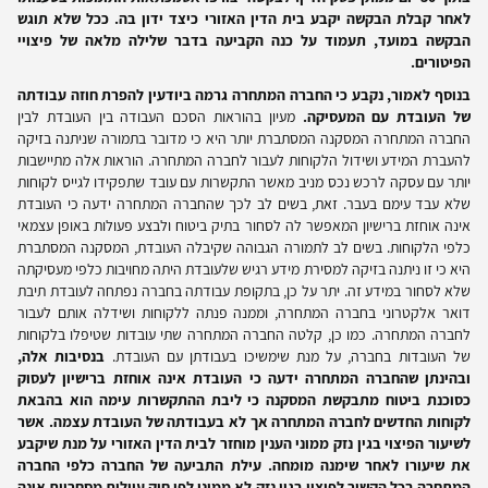
לאחר קבלת הבקשה יקבע בית הדין האזורי כיצד ידון בה. ככל שלא תוגש
הבקשה במועד, תעמוד על כנה הקביעה בדבר שלילה מלאה של פיצויי
הפיטורים.
בנוסף לאמור, נקבע כי החברה המתחרה גרמה ביודעין להפרת חוזה עבודתה
של העובדת עם המעסיקה.
מעיון בהוראות הסכם העבודה בין העובדת לבין
החברה המתחרה המסקנה המסתברת יותר היא כי מדובר בתמורה שניתנה בזיקה
להעברת המידע ושידול הלקוחות לעבור לחברה המתחרה. הוראות אלה מתיישבות
יותר עם עסקה לרכש נכס מניב מאשר התקשרות עם עובד שתפקידו לגייס לקוחות
שלא עבד עימם בעבר. זאת, בשים לב לכך שהחברה המתחרה ידעה כי העובדת
אינה אוחזת ברישיון המאפשר לה לסחור בתיק ביטוח ולבצע פעולות באופן עצמאי
כלפי הלקוחות. בשים לב לתמורה הגבוהה שקיבלה העובדת, המסקנה המסתברת
היא כי זו ניתנה בזיקה למסירת מידע רגיש שלעובדת היתה מחויבות כלפי מעסיקתה
שלא לסחור במידע זה. יתר על כן, בתקופת עבודתה בחברה נפתחה לעובדת תיבת
דואר אלקטרוני בחברה המתחרה, וממנה פנתה ללקוחות ושידלה אותם לעבור
לחברה המתחרה. כמו כן, קלטה החברה המתחרה שתי עובדות שטיפלו בלקוחות
של העובדות בחברה, על מנת שימשיכו בעבודתן עם העובדת.
בנסיבות אלה,
ובהינתן שהחברה המתחרה ידעה כי העובדת אינה אוחזת ברישיון לעסוק
כסוכנת ביטוח מתבקשת המסקנה כי ליבת ההתקשרות עימה הוא בהבאת
לקוחות החדשים לחברה המתחרה אך לא בעבודתה של העובדת עצמה. אשר
לשיעור הפיצוי בגין נזק ממוני הענין מוחזר לבית הדין האזורי על מנת שיקבע
את שיעורו לאחר שימנה מומחה. עילת התביעה של החברה כלפי החברה
המתחרה בכל הקשור לפיצוי בגין נזק לא ממוני לפי חוק עוולות מסחריות אינה