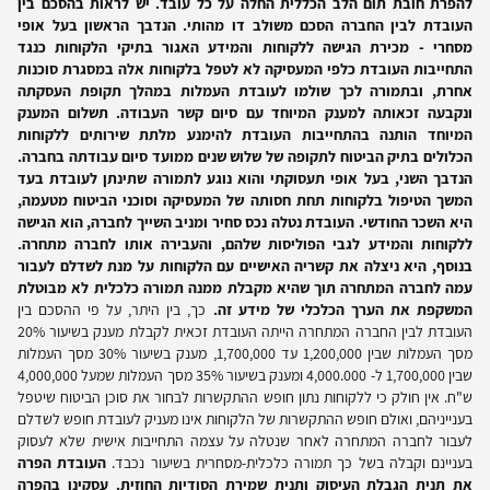
להפרת חובת תום הלב הכללית החלה על כל עובד. יש לראות בהסכם בין
העובדת לבין החברה הסכם משולב דו מהותי. הנדבך הראשון בעל אופי
מסחרי - מכירת הגישה ללקוחות והמידע האגור בתיקי הלקוחות כנגד
התחייבות העובדת כלפי המעסיקה לא לטפל בלקוחות אלה במסגרת סוכנות
אחרת, ובתמורה לכך שולמו לעובדת העמלות במהלך תקופת העסקתה
ונקבעה זכאותה למענק המיוחד עם סיום קשר העבודה. תשלום המענק
המיוחד הותנה בהתחייבות העובדת להימנע מלתת שירותים ללקוחות
הכלולים בתיק הביטוח לתקופה של שלוש שנים ממועד סיום עבודתה בחברה.
הנדבך השני, בעל אופי תעסוקתי והוא נוגע לתמורה שתינתן לעובדת בעד
המשך הטיפול בלקוחות תחת חסותה של המעסיקה וסוכני הביטוח מטעמה,
היא השכר החודשי. העובדת נטלה נכס סחיר ומניב השייך לחברה, הוא הגישה
ללקוחות והמידע לגבי הפוליסות שלהם, והעבירה אותו לחברה מתחרה.
בנוסף, היא ניצלה את קשריה האישיים עם הלקוחות על מנת לשדלם לעבור
עמה לחברה המתחרה תוך שהיא מקבלת ממנה תמורה כלכלית לא מבוטלת
המשקפת את הערך הכלכלי של מידע זה.
כך, בין היתר, על פי ההסכם בין
העובדת לבין החברה המתחרה הייתה העובדת זכאית לקבלת מענק בשיעור 20%
מסך העמלות שבין 1,200,000 עד 1,700,000, מענק בשיעור 30% מסך העמלות
שבין 1,700,000 ל- 4,000.000 ומענק בשיעור 35% מסך העמלות שמעל 4,000,000
ש"ח. אין חולק כי ללקוחות נתון חופש ההתקשרות לבחור את סוכן הביטוח שיטפל
בענייניהם, ואולם חופש ההתקשרות של הלקוחות אינו מעניק לעובדת חופש לשדלם
לעבור לחברה המתחרה לאחר שנטלה על עצמה התחייבות אישית שלא לעסוק
בעניינם וקבלה בשל כך תמורה כלכלית-מסחרית בשיעור נכבד.
העובדת הפרה
את תנית הגבלת העיסוק ותנית שמירת הסודיות החוזית. עסקינן בהפרה