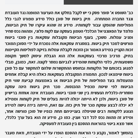
כב' השופט א' סופר פסק כי יש לקבל בחלקו את הערעור המופנה נגד העובדת
ונגד החברה המתחרה. תיק ביטוח של סוכן כולל מידע מפורט לגבי כלל
הפוליסות שהופקו עבור לקוחותיו. מידע זה שהוא עיקרו של תיק הביטוח,
מלמד על הפוטנציאל הכלכלי הטמון בעסקה עם לקוח פלוני, ומהווה נכס סחיר
ומניב עמלות. משכך, בענף הביטוח מקובלות עסקאות בין סוכני ביטוח
מורשים למכר תיק ביטוח. במסגרת עסקאות אלה נמכרת על ידי הסוכן המוכר
זכות הקניין במידע האמור וכן הזכות לקבלת עמלות בזיקה לפוליסות הקיימות
בתיק. מרכיב מרכזי בעסקאות אלה הוא הגבלת עיסוק למשך תקופה
משמעותית, כלפי הלקוחות שהמידע לגביהם נמסר לקונה. זאת, כמובן, מבלי
לפגוע בזכותם של הלקוחות ובחופש ההתקשרות שלהם להתקשר עם כל סוכן
ביטוח שימצאו לנכון. התמורה המקובלת בעסקאות כאלה היא קבלת אחוזים
מהעמלות בעד הפוליסות של תיק הביטוח או באמצעות קביעת שווי תיק
הביטוח לפי שיטת מכפיל ההכנסות. מכר תיק ביטוח הינה עסקה
מסחרית-כלכלית הנעשית בין שני סוכני ביטוח. העובדת אינה אוחזת ברישיון
של סוכן ביטוח, ולכן לא הייתה יכולה להיות בעלים של תיק לקוחות וממילא
לא יכלה לבצע עסקת מכר של תיק כזה. עם זאת, הייתה בידה גישה למידע
הנוגע ללקוחות רבים שטיפלה בענייניהם תחת כנפיו של סוכן מורשה אחר,
ומידע זה מהווה נכס לכל דבר וענין. כמו כן, מידע זה הוא בעל ערך כלכלי,
אשר מצא ביטוי בהוראות ההסכם בין העובדת למעסיקה.
בהמשך לאמור, נקבע כי הוראות ההסכם הופרו על ידי העובדת, וזאת מעבר