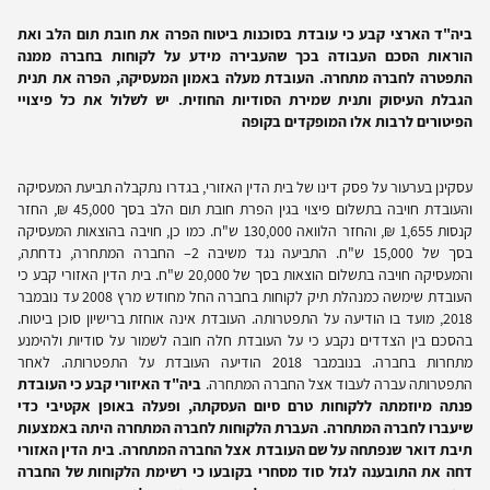
ביה"ד הארצי קבע כי עובדת בסוכנות ביטוח הפרה את חובת תום הלב ואת
הוראות הסכם העבודה בכך שהעבירה מידע על לקוחות בחברה ממנה
התפטרה לחברה מתחרה. העובדת מעלה באמון המעסיקה, הפרה את תנית
הגבלת העיסוק ותנית שמירת הסודיות החוזית. יש לשלול את כל פיצויי
הפיטורים לרבות אלו המופקדים בקופה
עסקינן בערעור על פסק דינו של בית הדין האזורי, בגדרו נתקבלה תביעת המעסיקה
והעובדת חויבה בתשלום פיצוי בגין הפרת חובת תום הלב בסך 45,000 ₪, החזר
קנסות 1,655 ₪, והחזר הלוואה 130,000 ש"ח. כמו כן, חויבה בהוצאות המעסיקה
בסך של 15,000 ש"ח. התביעה נגד משיבה 2– החברה המתחרה, נדחתה,
והמעסיקה חויבה בתשלום הוצאות בסך של 20,000 ש"ח. בית הדין האזורי קבע כי
העובדת שימשה כמנהלת תיק לקוחות בחברה החל מחודש מרץ 2008 עד נובמבר
2018, מועד בו הודיעה על התפטרותה. העובדת אינה אוחזת ברישיון סוכן ביטוח.
בהסכם בין הצדדים נקבע כי על העובדת חלה חובה לשמור על סודיות ולהימנע
מתחרות בחברה. בנובמבר 2018 הודיעה העובדת על התפטרותה. לאחר
התפטרותה עברה לעבוד אצל החברה המתחרה.
ביה"ד האיזורי קבע כי העובדת
פנתה מיוזמתה ללקוחות טרם סיום העסקתה, ופעלה באופן אקטיבי כדי
שיעברו לחברה המתחרה. העברת הלקוחות לחברה המתחרה היתה באמצעות
תיבת דואר שנפתחה על שם העובדת אצל החברה המתחרה. בית הדין האזורי
דחה את התובענה לגזל סוד מסחרי בקובעו כי רשימת הלקוחות של החברה