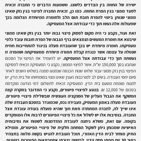
ישירה של החוזה בין הצדדים כלשונו. משמעות הדברים כי החברה זכאית
לסעד ממוני בגין הפרת החוזה. כמו כן, זכאית החברה לפיצוי בגין נזק שאינו
ממוני שנותן ביטוי להפרת חובת תום הלב ולחומרה המיוחדת הגלומה בכך
שפעולות אלה נעשו תוך כדי עבודתה אצל המעסיקה.
זאת ועוד, נקבע כי היה מקום לפסוק פיצוי גבוה יותר בגין נזק שאינו ממוני
שיבטא את חומרת המעשים הנמצאים ברף הגבוה של הפרת חובות עובד כלפי
מעסיקתו. חומרה מיוחדת יש בכך שהעובדת פעלה בניגוד להתחייבות חוזית
שנטלה על עצמה אשר כנגדה קבלת תמורה מיוחדת ממעסיקתה ושהפרה זו
נעשתה תוך כדי עבודתה אצל המעסיקה.
יש להעמיד את הפיצוי על הסכום
שנתבע בסך 150,000 ש"ח. אשר לפיצוי הממוני, נקבע כי המעסיקה זכאית לפסיקת
הפיצוי בגין נזק ממוני עבור שלוש שנות הכנסה שנמנעו ממנה בשלוש השנים לאחר
סיום יחסי העבודה. בשים לב למורכבות הענין שאינו מצוי במומחיותו של בית הדין, יש
למנות מומחה מטעם בית הדין. המעסיקה זכאית לתשלום דמי הודעה מוקדמת
בסכום של 12,000 ₪.
בנוגע לפיצויי פיטורים, נקבע כי המדובר במקרה קצה
המשקף את הגבול העליון של הסנקציה העונשית שבשלילת פיצויי פיטורים.
העובדת מעלה באמון המעסיק, העבירה נכס, שכמוגדר בהסכם העבודה שלה
אינו שייך לה, לחברה המתחרה וזאת תוך שהיא פועלת בעודה עובדת אצל
החברה. בנסיבות אלו יש לשלול את כל פיצויי הפיטורים לרבות אלו המופקדים
בקופה. עם זאת, משלא ניתנה לעובדת ההזדמנות לשטוח את נסיבותיה
האישיות שמכוחן ניתן לשקול הפחתה חלקית של פיצויי הפיטורים, וממילא
התיק מוחזר לבית הדין האזורי, תוכל העובדת להגיש בקשה מלווה בתצהיר
בתוך 30 יום ממתן פסק הדין. לבקשה יצורפו אסמכתאות התומכות בטענות.