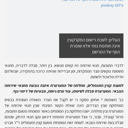
העליון: לשכת רישום המקרקעין
אינה חותמת גומי אלא שומרת
הסף של המרשם
לדברי התובעת, תנאי שירותה היו קשים מנשוא. בין היתר, סבלה לדבריה, מתנאי
משמעת נוקשים מצד המפקדות, ומן הבדידות שהיתה כרוכה בתפקידה, שבשלהם
חדלה מלאכול ולשתות.
לטענת קצין התגמולים, מחלתה של המערערת איננה נובעת מתנאי שירותה
הצבאי. המערערת סבלה לשיטתו, עוד טרם גיוסה, מבעיות של דימוי גוף.
כב' השופטת י' אחימן פסקה כי יש לקבל את הערר. השאלה העומדת בבסיס
המחלוקת שבין הצדדים, הינה שאלת הקשר הסיבתי שבין תנאי שירותה של
המערערת ובין מחלתה. ישנה מחלוקת בין המומחים כאשר המומחה מטעם התובעת,
פרופ' קנובלר, סבור, כי אצל המערערת התפתח דיכאון עקב תנאי הדחק, שמהם
סבלה בעת שירותה הצבאי. לעומת זאת המומחית מטעם קצין התגמולים ד"ר אברט