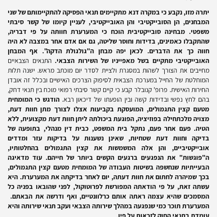
יתרה מזו, נקבע כי במקרה דנא מתקיימים תנאי הפסיקה להתקיימותם של שני
המבחנים, הן הסובייקטיבי והן האובייקטיבי, לעניין קיומו של קשר סיבתי
משפטי. מבחינה סובייקטיבית הוכח כי המערערת חוותה על פי דבריה,
שהתקבלו כאמינים, בדידות וחוסר שליטה, גם אם אדם אחר במצבה לא היה
חווה כך את הדברים. לכאן יפה מבחן ה"גולגולת הדקה". אף המבחן
האובייקטיבי מתקיים בשל מאפייניו של השירות הצבאי.
התנאים הצבאיים
מחייבים את הצורך לשהות במסגרת ולציית לסדר יום מוכתב מראש. ישנה תלות
המוחלטת של החייל במערכת הצבאית לסיפוק הצרכים האישיים ובכלל זה אובדן
החירות האישית. פרופ' קנובלר קבע כי קיים קשר סיבתי רפואי מוכח בין תנאי דחק,
בהם לחץ נפשי ובדידות קשה ובין הופעתו של דיכאון רבא.
הודגש כי המומחית
מטעם קצין התגמולים, המועסקת בקביעות אצלו לצורך מתן חוות דעת,
מצויה מלכתחילה בפוזיציה, הפוגעת ביכולתה ליתן חוות דעת מקצועית, ללא
הטיה. פעם אחר פעם, נתקל בית המשפט, כבית דין מנהלי, בתופעה של
בדיקה וחוות דעת שטחיות, שאינן נשענות על בדיקות עזר ומדדים
אובייקטיביים, והן אלה המשמשות את קצין התגמולים בהחלטותיו,
ה"פוגשות" את הנפגעים ברגעים הקשים ביותר של חייהם. עוד מדאיגה
הבעייתיות שנחשפה בשיטות העבודה של המומחית מטעם קצין התגמולים,
בכך שמיהרה לחתום את חוות דעתה, יום לאחר בדיקתה את המערערת. היא
עשתה זאת, על פי הודאתה המפורשת לפרוטוקול, לפני שהובאו בפניה כל
המסמכים שהיא עצמה ראתה אותם כרלוונטיים, ואף ודרשה את הבאתם.
המערערת תוכר כמי שנפגעה במהלך שירותה הצבאי ועקב תנאי שירותה והיא
עומדת בתנאי החוק לזכאות על פיו.