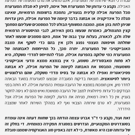
סבורה כי תנאי שירותה של המערערת, אינם מהווים את גורם הופעתה של הפרעת
האכילה.
נקבע כי עדותן של המערערת ושל אימה, לפיהן לא סבלה המערערת
מכל הפרעת אכילה קלינית בנעוריה, נתמכת ברשומות הרפואיות, שאיננו
מגלה כל אינדיקציה או אבחנה בדבר קיומה של הפרעת אכילה, הינן עדויות
שניתן לתת בהן אמון. המכנה המשותף הבולט לכל המסמכים שעליהם הסתמך
קצין התגמולים, כאמרות שנעשו בזמן האירוע, לגבי ההיסטוריה הרפואית
שלה ולכן, לכאורה, בעלות ערך גבוה של אמת, הינם מסמכים שנעשו לאחר
שחלתה ושיפוטה העצמי נפגע ולכן אין בהם כדי לשקף את מצבה
האובייקטיבי של המערערת. יתרה מכך, כל התייחסות לאבחנתה של
המערערת כמי שלוקה בהפרעת אכילה, מבלי להתייחס למדדי משקלה, היא
לא פחות מאבסורדית. משמע, כי אין בנמצא ממצא מדעי אובייקטיבי
משמעותי, המבסס את האבחנה לקיומה של הפרעת אכילה, לא אבחנה
פסיכיאטרית ואפילו לא אבחנה על בסיס מדדי משקלה, שהם הרלוונטיים
ביותר לסיטואציה.
תוצאות בדיקות המעבדה שבוצעו למערערת במועד הבאתה
לחדר מיון, אינן תומכות בממצא של הרעבה עצמית כהפרעת אכילה. לא היתה בפני
הבודקים כל עדות פיזיולוגית למצב של הרעבה ממושכת ואיש מהם לא ניסה לחקור
בעניין. אין כל ראיה רפואית, מניחה את הדעת, לקיומה של הפרעת אכילה אצל
המערערת, לא טרם שירותה הצבאי ואף לא במהלך השירות לאחר שמצבה
הידרדר.
זאת ועוד, נקבע כי ד"ר אברט עצמה הודתה בכך שחוות דעתה אינה עומדת
בסטנדרטים המקצועיים, הנדרשים במסגרת תפקידה כמומחית. די בחלק זה
של עדותה שבו היא מאשרת, כי לא דנה באפיון סוג האנורקסיה שממנו סובלת