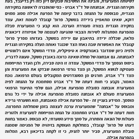
לשיטתה המערערת, והבינה את החשיבות שבקיום דיון כזה רק בדיעבד, בעת
חקירתה הנגדית. אבחנתה של ד"ר אברט - כפי שהוסברה לראשונה בחקירתה
הנגדית, מבוססת על ההנחה בדבר קיומה של הפרעת אכילה מסוג מסוים
דוקא, שאינו מתאפיין בירידה במשקל. פרופ' קנובלר לעומת זאת, עמד
בחקירה הנגדית בצורה מעוררת הערכה. הוא קבע כי המערערת סבלה
מהפרעת הסתגלות לשירות הצבאי שהגיעה לעוצמה של אפיזודה דיכאונית
מלאה, שכללה ירידה בתיאבון עם ירידה במשקל. בעדותו מפריך פרופ'
קנובלר את האפשרות שבה נאחז הצד שכנגד ואותה העלה בחקירתו הנגדית
ולפיה כיוון שמדובר באנורקסיה א טיפיקלית, מדדי המשקל אינם רלוונטיים
לאבחנתה. גם אבחונה של מחלה שאינה כרוכה באובדן משקל, טעונה לדבריו,
ביסוס הנסמך על מדדי המשקל. עמדה זו הינה סבירה, ולכן העדר התייחסות
מעמיקה לנושא המשקל, הן מצד גורמי הרפואה שבדקו את המערערת והן
מצד ד"ר אברט, חורגים מן הסטנדרטים המקובלים בעולם הרפואה. נוכח
האמור, נקבע כי חוות דעתה של ד"ר אברט מסתמכת על ההנחה לפיה
המערערת אובחנה כסובלת מהפרעת אכילה, הגם שלפי התיעוד הרפואי
המערערת מעולם לא אובחנה כסובלת מהפרעת אכילה על ידי כל גורם
מוסמך. המידע בעניין זה - של הפרעת אכילה מאובחנת, הוא השערתי גרידא
ומבוסס על "אבחנה" שהמערערת ערכה לעצמה בזמן שמחלתה התפרצה.
חוות דעתה של ד"ר אברט הסתמכה על הנחה המייחסת למערערת ולהוריה
פעולות של הונאה והסתרה, על סמך מידע השערתי, לא מבוסס. כאמור בחוות
דעתו של פרופ' קנובלר, במחלוקת העוסקת בזיהויה של הפגימה שממנה
סובלת המערערת, סביר יותר להניח, כי זו לקתה בדיכאון רבא, המלווה
בהפרעת אכילה.