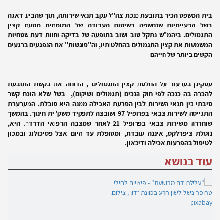
בית המשפט הכיר בתובעת כנכת צה"ל עקב תנאי שירותה, תוך שהביע דאגה
בשל הבעייתיות שנחשפה בשיטות העבודה של המומחית מטעם קצין
התגמולים. ביהמ"ש נתקל שוב ושוב בתופעה של בדיקה וחוות דעת שטחיות
המשמשות את קצין התגמולים בהחלטותיו, וה"פוגשות" את הנפגעים ברגעים
הקשים ביותר של חייהם
עסקינן בערעור על החלטת קצין התגמולים , הדוחה את בקשת התובעת
להכרה בה כנכה לפי חוק הנכים (תגמולים ושיקום), בשל שלא הוכח קשר
סיבתי בין תנאי השירות לבין הפרעת האכילה ממנה היא סובלת. המערערת
התגייסה לשירות צבאי בפרופיל 97 ושובצה לתפקיד משק"ית חינוך. בהמשך
שוחררה משירות צבאי בפרופיל 21 לאחר שמצבה הרפואי הדרדר. היא,
נוטלת ציפרלקס, איננה עובדת, ומטופלת עד היום אצל פסיכולוג ובמכון
לטיפול בהפרעות אכילה ודיכאון.
עוד בנושא