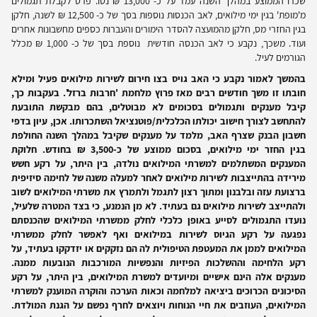
שכרו הממוצע במהלך השנה עמד על כ- 13,000 ₪ נטו. פרט לקבלת תגמולים
מ'מופת' בגין ימי מילואים, לאב הכנסות נוספות בסך של כ- 12,500 ₪ לשנה, חלקן
בגין החזרי מס, חלקן מהמועצה להסדר הימורים והעברות כספים מחשבונות אחרים
ועוד. משכך, נקבע כי לאב הכנסה חודשית נוספת בסך של כ- 1,000 ₪ מכלל
הגורמים לעיל.
בהמשך לאמור נקבע כי האב גויס בצו חירום לשירות מילואים פעיל ומילא
חובתו זו משך חודשים רבים מאז פרוץ מלחמת 'חרבות ברזל'. בעקבות כך,
קיבל מענקים ותגמולים בסכומים לא מבוטלים, בהם מבקשת התובעת
להתחשב לצורך חישוב יכולתו הכלכלית/פוטנציאל השתכרותו. אכן, עיון בדפי
חשבון הבנק שצרף האב, מלמד על מענקים שקיבל במהלך השנה החולפת
בגין החזר ימי מילואים, בסכום ממוצע של כ-3,500 ₪ בחודש. חלוקת
המענקים המשתלמים למשרתי המילואים נולדה, בין היתר, על רקע חשש
מירידה בהתייצבות לשירות מילואים לאחר למעלה משנה של לחימה סיזיפית
ברצועת עזה ובלבנון ומתוך רצון לתגמל ולתמרץ את משרתי המילואים לשוב
ולהתייצב לשירות מילואים גם בעתיד. לא מן הנמנע, כי בצד המטרה שלעיל,
נועדו התגמולים לסייע באופן כלכלי לחלק ממשרתי המילואים שהכנסתם
נפגעה על רקע הגיוס לשירות במילואים ואף לאפשר לחלק ממשרתי
המילואים לממן את המעטפת הטיפולית לה הם נזקקים או יזדקקו בעתיד, על
רקע הלחימה וההשלכות הפיזיות והנפשיות המורכבות הנובעות ממנה.
מענקים אלה הינם אישיים ומיועדים למשרת המילואים, בין היתר, על רקע
הסיכונים הכרוכים ביציאה למלחמה וכאות הערכה והוקרה המוענק למשרתי
המילואים, העוזבים את חיי הנוחות ויוצאים לחרף נפשם על הגנת המולדת.