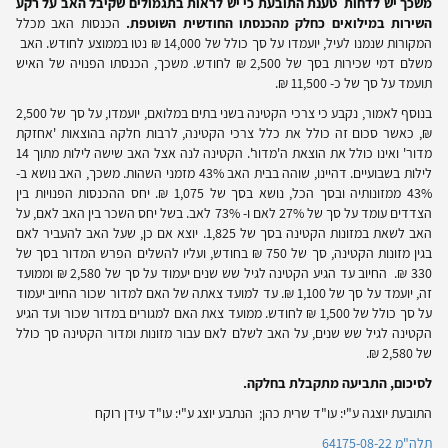
משכך יש לדחות טענת התובעת כי יש לראות בתגמולים שקיבל האב על רקע
השירות במילואים כחלק מהכנסתו החודשית השוטפת.
הכנסות האב מכלל
המקורות שנמנו לעיל, יועמדו על סך כולל של 14,000 ₪ נטו בממוצע לחודש. האב
משלם דמי שכירות בסך של 2,500 ₪ לחודש. משכך, הכנסתו הפנויה של האיש
תועמד על סך של כ- 11,500 ₪.
בנוסף לאמור, נקבע כי צרכי הקטינה בשני בתים במלואם, יועמדו, על סך של 2,500
₪, כאשר סכום זה כולל את כלל צרכי הקטינה, לרבות חלקה בהוצאות 'אחזקת
מדור' ואינו כולל את הוצאת ה'מדור'. הקטינה לנה אצל האב שישה לילות מתוך 14
לילות בשבועיים. דהיינו, שוהה בבית האב 43% מזמני השהות. משכך, האב נושא ב-
43% ממזונותיה ובסך הכל, נושא בסך של 1,075 ₪. יחס ההכנסות הפנויות בין
הצדדים עומד על סך של 27% לאם ו- 73% לאב. בשל יחס השכר בין האב לאם, על
האב לשאת במזונות הקטינה בסך של 1,825. יוצא אם כן, שעל האב להעביר לאם
בגין מזונות הקטינה, סך של 750 ₪ בחודש, ועליו להשלים הפרש המדור בסך של
330 ₪. החיוב עד הגיע הקטינה לגיל שש שנים יעמוד על סך של 2,580 ₪ וממועד
זה, יועמד על סך של 1,100 ₪. עד למועד צאתה של האם למדור שכור החיוב יעמוד
על סך כולל של 1,500 ₪ לחודש. ממועד צאת האם למגורים במדור שכור ועד הגיע
הקטינה לגיל שש שנים, על האב לשלם לאם עבור מזונות ומדור הקטינה סך כולל
של 2,580 ₪.
לסיכום, התביעה מתקבלת בחלקה.
התובעת יוצגה ע"י: עו"ד שרית כהן; הנתבע יוצג ע"י: עו"ד עידן רוקח
תלה"מ 64175-08-22