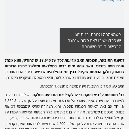
כשהאהבה נגמרת: בנות זוג
שנפרדו ישיבו לאם סכום שנתנה
לרכישת דירה משותפת
לטענת התובעת, הכנסות האב מגיעות לסך של 17,640 ₪ לחודש, והוא מנהל
אורח חיים בזבזני. האב שהה ימים רבים במילואים ושילשל לכיסו הכנסות
גבוהות, חלקן הכנסות שקיבל בגין ימי המילואים שביצע.
פערי ההכנסות בין
השניים תהומיים בעוד היא עובדת במשרה מלאה, והיא המטפלת העיקרית בקטינה.
האב טען מנגד כי התובעת אינה ממצה פוטנציאל הכנסתה.
כב' השופטת ע' גיא פסקה כי יש לקבל את התביעה בחלקה.
יש לדחות הטענה
לפיה התובעת אינה ממצה פוטנציאל הכנסתה, ושכרה עומד על סך של כ- 6,562.5
₪. יחד עם זאת, לאישה הכנסות נוספות, והיא הצהירה שהיא שמבצעת רכישות
במזומן מכספים שמקבלת מהוריה. בנסיבות אלו כלל הכנסות האישה הועמדו על
סך של 7,500 ₪ לחודש. האישה מתגוררת בדירה שכורה בעלות של 3,300 ₪, כך
שהכנסתה הפנויה עומדת על סך של כ-4,200 ₪. באשר להכנסות האב, נקבע כי