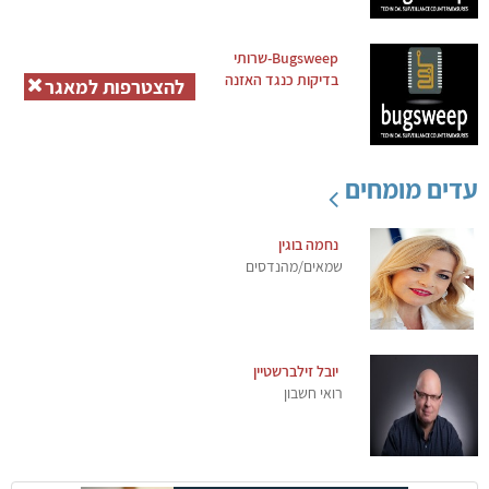
Bugsweep-שרותי
בדיקות כנגד האזנה
להצטרפות למאגר
עדים מומחים
נחמה בוגין
שמאים/מהנדסים
יובל זילברשטיין
רואי חשבון