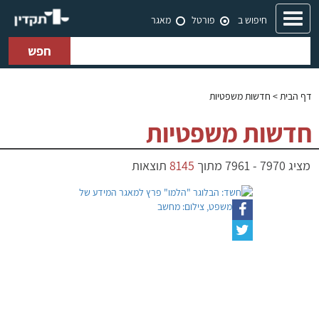
Toggle
חיפוש ב
פורטל
מאגר
navigation
חפש
דף הבית
> חדשות משפטיות
חדשות משפטיות
מציג
7970
-
7961
מתוך
8145
תוצאות