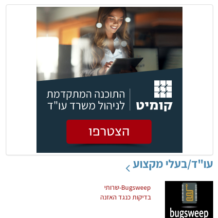
עו"ד/בעלי מקצוע
Bugsweep-שרותי
בדיקות כנגד האזנה