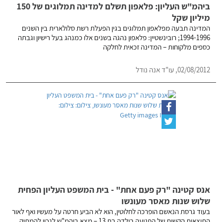
ביהמ"ש העליון: פלאפון תשלם למדינה תמלוגים של 150
מיליון שקל
המדינה תבעה מפלאפון תמלוגים בגין הפעלת רשת סלולארית בין השנים
1994-1996; רובינשטיין: פלאפון נהגה בשנים אלו כמנהג בעל רישיון וגבתה
כספים מלקוחות – המדינה זכאית לחלקה
02/08/2012, עו"ד אנה נודל
אנס קטינה "רק פעם אחת" - בית המשפט העליון הפחית
שלוש שנות מאסר מעונשו
בעוד גרסת הנאשם הופרכה לחלוטין, הוא לא הביע חרטה על מעשיו ואף לאור
התוצאות הקשות של הפגיעה בילדה בת 13 – מצא ביהמ"ש לנכון להמתיק