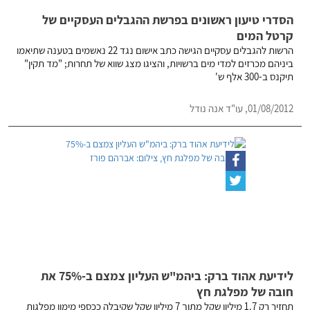
הסדרי טיעון ראשונים בפרשת ההגבלים העסקיים של
קרטל המים
הרשות להגבלים עסקיים הגישה כתב אישום נגד 22 נאשמים בטענה שתיאמו
ביניהם מכרזים למדי מים ברשויות, והציגו מצג שווא של תחרות; "מד תקין"
תיקנס ב-300 אלף ש'
01/08/2012, עו"ד אנה נודל
לידיעת אהוד ברק: ביהמ"ש העליון צמצם ב-75% את
חובה של מפלגת חץ
תחזיר רק 1.7 מיליון שקל מתוך 7 מיליון שקל שקיבלה ככספי מימון מפלגות