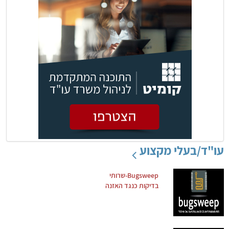
עו"ד/בעלי מקצוע
Bugsweep-שרותי
בדיקות כנגד האזנה