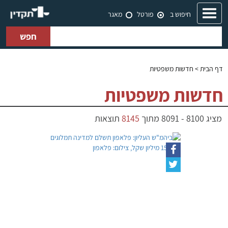
Toggle
חיפוש ב
פורטל
מאגר
navigation
חפש
דף הבית
> חדשות משפטיות
חדשות משפטיות
מציג
8100
-
8091
מתוך
8145
תוצאות