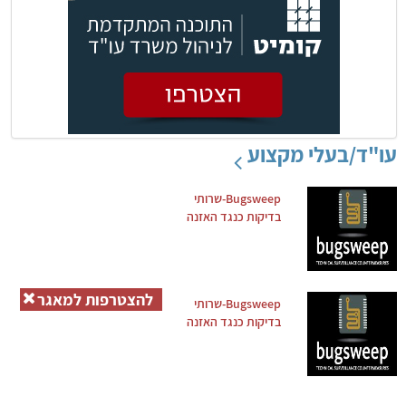
עו"ד/בעלי מקצוע
Bugsweep-שרותי
בדיקות כנגד האזנה
להצטרפות למאגר
Bugsweep-שרותי
בדיקות כנגד האזנה