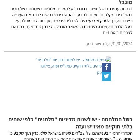
מוגבל
נדחתה עתירתם של תושבי דרום ת"א להצבת מיגוניות בשכונות בשל חוסר
בממ"דים ומקלטים באיזור. נקבע כי התושבים מבקשים לחייב את העירייה
ופיקוד העורף לספק אמצעי מיגון למבנים פרטיים, אך חובה זו מוטלת על
בעלי הנכסים עצמם. מיגוניות הן משאב מוגבל, והצבתן מתבצעת בהתאם
לצרכים ביטחוניים
31/01/2024,
עו"ד שוש גבע
בשל המלחמה - יש לשנות מדיניות "סלחנית" כלפי שוהים
בלתי חוקיים מאיו"ש ועזה
המחוזי החמיר בענישתם של שב"חים ששהו בישראל שלא כדין תוך שקבע כי
אירועי ה – 7 באוקטובר אינם מאפשרים להמשיך במדיניות האכיפה