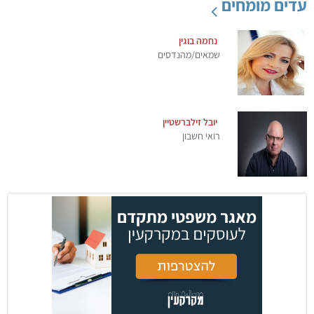
עדים מומחים
נחמה בוגין
שמאים/מהנדסים
יובל זילברשטיין
רואי חשבון