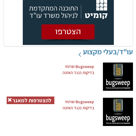
עו"ד/בעלי מקצוע
Bugsweep-שרותי
בדיקות כנגד האזנה
להצטרפות למאגר
Bugsweep-שרותי
בדיקות כנגד האזנה