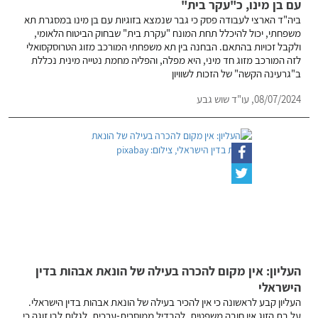
עם בן מינו, כ"עקר בית"
ביה"ד הארצי לעבודה פסק כי גבר שנמצא בזוגיות עם בן מינו במסגרת תא
משפחתי, יכול להיכלל תחת המונח "עקרת בית" שבחוק הביטוח הלאומי,
ולקבל זכויות בהתאם. הבחנה בין תא משפחתי המורכב מזוג הטרוסקסואלי
לזה המורכב מזוג חד מיני, היא מפלה, והפליה מחמת נטייה מינית נכללת
ב"גרעינה הקשה" של הזכות לשוויון
08/07/2024,
עו"ד שוש גבע
העליון: אין מקום להכרה בעילה של הונאת אבהות בדין
הישראלי
העליון קבע לראשונה כי אין להכיר בעילה של הונאת אבהות בדין הישראלי.
על בת הזוג אין חובה משפטית, להבדיל ממוסרית-ערכית, לגלות לבן זוגה כי