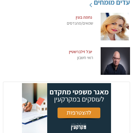
עדים מומחים
נחמה בוגין
שמאים/מהנדסים
יובל זילברשטיין
רואי חשבון