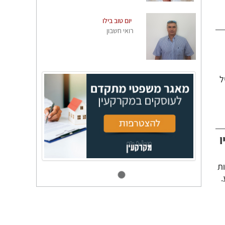
יום טוב בילו
רואי חשבון
ל
יו
ת
.