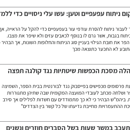
ם ניתוח עפעפיים וטען: עשו עלי ניסויים כדי ללמד
ד לעבור ניתוח להסרת עודפי עור בעפעפיים כדי להקל על הראייה, אך
יתוח בגבות, אשר גרם לו בנוסף לכאבים עזים ולא שיפר את מצבו.
פר את חובת הגילוי בעניין סוג הניתוח והחלופות השונות, אך הבהיר כ
התובע לא התכער כתוצאה מכך
הלה מסכת הכפשות שיטתיות נגד קולגה תפצה
פרסומים מכפישים בפייסבוק נגד לבורנטית בבית הספר, השמיצה
ר ושלחה מכתב לעובדי המועצה המקומית שבה שתיהן מתגוררות
. ביהמ"ש הבהיר כי לא כך מתמודדים עם חשדות לפלילים אך סירב
כת ההתעמרויות מחייבת גדיעתו של כל קשר בין הצדדים"
התעכב במשך שעות בשל הסברים חוזרים ונשנים