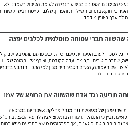
ע כי הסיכונים הטמונים בביצוע הגרידה לעומת הטיפול השמרני לא
העיר כי דווקא בתחום המיילדות והפריון, שלגביו קיימת רגישות מיוחדת
 להיערך באופן מוקפד
 שהשווה חברי עמותה מוסלמית לכלבים יפצה
גל למכה ולערב הסעודית טענה כי הנתבע פרסם פוסט בפייסבוק לפ
הוקמה ועדת חאג' ועומרה חדשה, שחבריה טובים יותר מהוועדה הקודמת, וצירף אליו תמונה של 11
 צוין שם העמותה, האדם הסביר היה מבין למי התכוון הנתבע בדבריו,
בפרסום בתום לב
חתה תביעה נגד אדם שהשווה את הרופא של אמו
ת שהגיש בן של מטופלת נגד מנהל מחלקת אשפוז יום במרפאה
ושעת וציין כי התנהלותו עוררה בו אסוציאציה לרופא הנאצי. ביהמ"ש
אמנם היתה בוטה ופוגענית, אך הפרסומים מושא התביעה נעשו בתום 