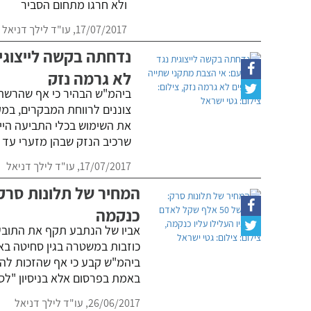
ולא חרגו מתחום הסביר
17/07/2017,
עו"ד לילך דניאל
נדחתה בקשה לייצוגית
לא גרמה נזק
ביהמ"ש הבהיר כי אף שהרשת 
צוננים לרווחת המבקרים, במק
את השימוש בכלי התביעה הייצו
שרכיב הנזק שבהן מזערי עד ב
17/07/2017,
עו"ד לילך דניאל
כנקמה
אביו של הנתבע תקף את התובע,
כוזבות במשטרה בגין סחיטה באי
ביהמ"ש קבע כי אף שהזכות להת
באמת בפרסום אלא בניסיון "לס
26/06/2017,
עו"ד לילך דניאל