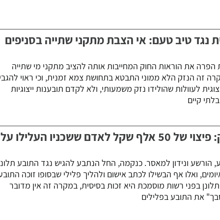
 נגד טיב טעם: אי הצבת מתקני שתייה בסניפים
הפרה את הוראות החוק המחייבות אותה להציב מתקני מי שתייה
רה זה הנזק הלא ממוני התבטא בתחושת צמא זמנית, וכי ראוי להגבי
גית לעוולות שהולידו נזק משמעותי, ולא לקדם תובענות ייצוגיות
לתי קיים
המחיר של תלונות סרק: פיצוי של 50 אלף שקל לאדם ששכניו העלילו על
 הורשע ונידון למאסר. כנקמה, החל הנתבע להגיש נגד התובע תלונו
ומים, ואלו אף הבשילו לכתב אישום ולהליך פלילי שבסופו זוכה התובע
לונן בפני רשות מוסמכת היא זכות בסיסית, במקרה זה אין מדובר
בך" את התובע בפלילים