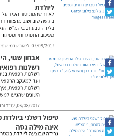
ליולדת
לאחר שהמוניטור העיד על מ
ביקשה שוב ושוב מהצוות ה
בלידה טבעית. ביהמ"ש העלי
מעיכוב התפתחותי ומפיגור
07/08/2017,
ליאור שדמי שפי
אבחון שגוי, הי
רשלנות רפואי
רשלנות רפואית בנית
ועד למעקב הרפואי שא
רשלנות רפואית, אי
השונים שהגיעו למש
06/08/2017,
עו"ד ורד
טיפול רשלני ביולדת 
אינה מילה גסה
גרידה שבוצעה ליולדת במטרה