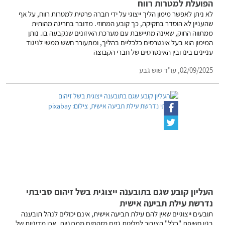
הפועלת למטרות רווח
לא ניתן לאפשר מימון הליך ייצוגי על ידי חברה פרטית למטרות רווח, על אף
שהעניין לא הוסדר בחקיקה, כך קובע המחוזי. מדובר בחריגה מהותית
ממתווה החוק, שאינה מתיישבת עם מערכת האיזונים שנקבעה בו. נותן
המימון הוא בעל אינטרסים כלכליים בהליך, ומתעורר חשש ממשי לניגוד
עניינים בינו ובין האינטרסים של חברי הקבוצה
02/09/2025,
עו"ד שוש גבע
העליון קובע שגם בתובענה ייצוגית בשל זיהום סביבתי
נדרשת עילת תביעה אישית
תובעים ייצוגיים שאין להם עילת תביעה אישית, אינם יכולים לנהל תובענה
בגין חשיפת "כלל" הציבור לפליטת גזים מזהמים ממכוניות. אכן מדיניות של