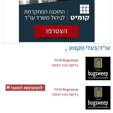
עו"ד/בעלי מקצוע
Bugsweep-שרותי
בדיקות כנגד האזנה
להצטרפות למאגר
Bugsweep-שרותי
בדיקות כנגד האזנה