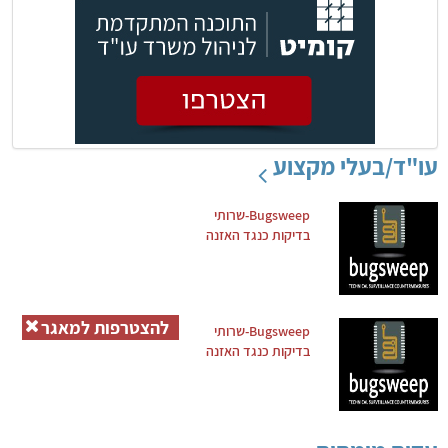
עו"ד/בעלי מקצוע
Bugsweep-שרותי
בדיקות כנגד האזנה
להצטרפות למאגר
Bugsweep-שרותי
בדיקות כנגד האזנה