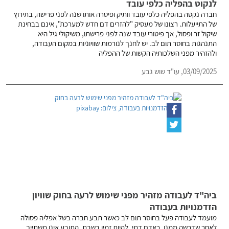
לנקוט בהפליה כלפי עובד
חברה נקטה בהפליה כלפי עובד וותיק ופיטרה אותו שנה לפני פרישה, בתירוץ
של התייעלות. רצונו של מעסיק "להזרים דם חדש למערכת", אינם בבחינת
שיקול זר ופסול, אך פיטורי עובד שנה לפני פרישתו, משיקולי גיל היא
התנהגות בחוסר תום לב. יש לחנך לנורמות שוויוניות במקום העבודה,
ולהזהיר מפני השלכותיה הקשות של ההפליה
03/09/2025,
עו"ד שוש גבע
ביה"ד לעבודה מזהיר מפני שימוש לרעה בחוק שוויון
הזדמנויות בעבודה
מועמד לעבודה פעל בחוסר תום לב כאשר תבע חברה בשל אפליה פסולה
לאחר שדרשה ממנו, כאדם דתי, להיות זמין בשבת. התובע אינו משתייך