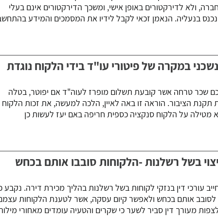
 לחברה, ולא לדירקטורים באופן אישי, ומשכך הדירקטורים אינם בעלי
נכנס בנעליה. הנאמן זכאי לקבל לידיו את המסמכים והמידע בהתחשב
כני במקרה של פיטורי עו"ד בידי הלקוח נוגדת
כם שכר טרחה אשר קובעת תשלום מופרז לעוה"ד אם יפוטר, בטלה
תקנת הציבור. הוראה זו באה לאיין, הלכה למעשה, את זכות הלקוח
יא מטילה על הלקוח סנקציה כספית חריפה באם יעז לעשות כן
פיצוי בשל רשלנות -הלקוחות סובבו אותם בכחש
יב עורכי דין בנזקי לקוחות בשל רשלנות בהליך מכירת דירה. נקבע כי
ד לסובב אותם בכחש ולאפשר קיום עסקה, אשר לטענת הלקוחות עצמם
לצפות מעורך דין סביר לשער כי שקרים והטעיה עומדים מאחורי מילותי