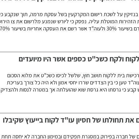
 בנזיקין על לשכת רישום המקרקעין בשל עסקת מרמה, תוך שנקבע כי
הזהירות המוטלת עליה. נפסק כי ליורש שנמנע מלרשום את צו הירו
במשך כ-10 שנים, יש אשם תורם בשיעור 30% ולעוה"ד אשר רשם את העסקה אחריות בשיעור 0%
לקוח ולקח כשכ"ט כספים אשר היו מיועדים
כישת בית ללקוח תושב חוץ, שלשל לכיסו כשכ"ט את מלוא הסכום
"ד טען כי בין הצדדים שררו יחסי אמון ולא היה כל צורך בעריכת
קבע כי גרסתו היא גרסת שוא שהועלתה אך במטרה לנסות ולהצדיק
את תחולתו של חסיון עו"ד לקוח בייעוץ שקיבלו
ים של חברה בפירוק במסגרת תפקידם ובמימון החברה לא יחסה תחת