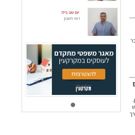
יום טוב בילו
רואי חשבון
ר
ס
.
ו
רך