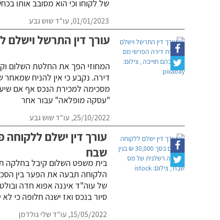
של לקוחו וכי הוא מסובב אותו בכח
01/01/2023,
עו"ד שוש גבע
עורך דין התרשל וישלם ל
המחוזי הפך את החלטת השלום וקב
דירה. נקבע כי אין להניח שמאחר 
מסכימה למכירת הנכס אף אם שיעור
"עסקה מופלאה" עבור אחר
25/10/2022,
עו"ד שוש גבע
שבח
בית משפט השלום קיבל בחלקה תבי
הלקוחה תבעה את הפער בין הסכו
של עוה"ד איננה אפוא חדה ובולטת
סיור בנכס ואז ישנה חלופה כי לא י
15/05/2022,
עו"ד שלי גולדמן