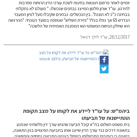
יומיים לאחר פרסום תוצאות בחינות לשכת עורכי הדין הרוחות מסרבות
להירגע. עו"ד אורון סלמון המייצג נבחנים שנכשלו: " מעולם לא נתקלתי
בבחינה כ"כ לא הוגנת". בין הנכשלים: נבחנים שקיבלו מעל לציון המעבר
הנדרש 65 אך נפלו בגלל "גזירת השליש" שנוספה במועד הנוכחי: "ההרגשה
היא שחלק הניסוח המשפטי הוא המסננת האמיתית של הלשכה"
28/12/2017,
עו"ד לילך דניאל
ביהמ"ש: על עו"ד ליידע את לקוחו על מצב תקופת
ההתיישנות של תביעתו
בית משפט השלום בת"א קיבל תביעה שהגיש עורך דין פלשתיני שנפגע
בתאונת דרכים נגד עורך הדין שייצג אותו בתביעת הפיצויים בגין התאונה,
בטענה כי בעקבות התרשלותו בטיפול בעניינו התביעה נמחקה והתיישנה.