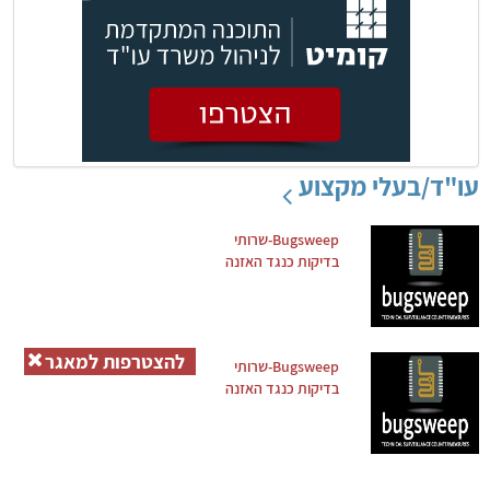
עו"ד/בעלי מקצוע
Bugsweep-שרותי
בדיקות כנגד האזנה
להצטרפות למאגר
Bugsweep-שרותי
בדיקות כנגד האזנה