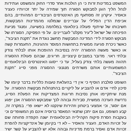
המשפט במדינות זרות כי הן הולכות אחר סדרי החוק והמשפט ועתידות
לנהל הליך הוגן למבוקש הסגרה תוך שמירה על יתר זכויותיו כעציר
וכאסיר. עיקרון זה מסתעף מן האינטרסים הציבוריים המהותיים, בהם
אכיפת הדין הפלילי על עבריינים שנמלטו מהמדינות המבקשות,
חשיבותו של שיתוף פעולה בינלאומי במלחמה בפשיעה, ומנגד מניעת
הפיכתה של ישראל ל"עיר מקלט" לעבריינים. על פי הפסיקה, הסגרתו של
מבוקש הסגרה לידי המדינה המבקשת תֵחשב נוגדת את "תקנת הציבור",
כאשר ניכרת פגיעה ממשית בתחושות המוסר וההגינות, התעמרות קשה
או כאשר מעשה ההסגרה יהיה בנסיבות ההופכות אותו לבלתי צודק
ובלתי ראוי. מדובר במצבים קיצוניים, חריגים, שבהם פעולת ההסגרה
תהווה מעשה בלתי צודק בעליל, עד כי ייסוגו האינטרסים הבינלאומיים
המשמעותיים אותם משרתים מנגנוני ההסגרה מפני סייג "תקנת
הציבור".
השופט סולברג הוסיף כי אין די בהעלאת טענות כלליות בדבר קיומו של
סיכון לחיי אדם או להצביע על ליקויים בהתנהלות מבקשת ההסגרה. על
מנת שיתקיימו אותן נסיבות חריגות המצדיקות את הפעלת הסייג,
נדרשת הערכה ממשית, סבירות גבוהה לכך שמבוקש ההסגרה אכן יפּגע
אם יוסגר, וכי אמצעי ביטחון וזהירות שינקטו לא יישאו פרי. במקרה זה,
קבע השופט, גם אם יתכן שתנאי המאסר ברוסיה אינם מן המשופרים וכי
בעקבות הסרת פיקוח הקהילייה הבינלאומית ישנה הקפדה פחותה שם
על זכויות האדם, העציר והאסיר – לא די בקיומן של אינדיקציות להפרת
זכויות אדם ואסיר ברמת מדיניות גבוהה אלא יש להצביע על קשר ישיר