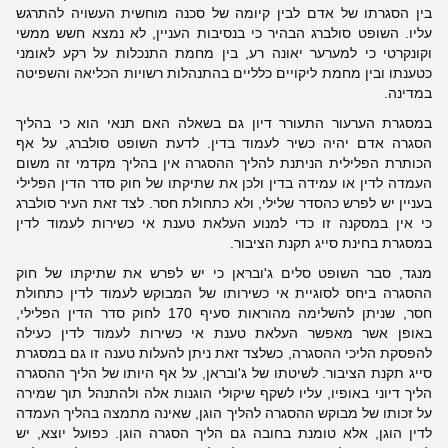
בין הסגרתו של אדם לבין קיומה של סכנה מוחשית העשויה להתרגש
עליו. השופט סולברג הבהיר כי בנסיבות העניין, לא נמצא חשש ממשי
וקונקרטי כי למערער יאונה רע, בין מחמת התנכלות על רקע לאומני
כטענתו ובין מחמת ליקויים כלליים בהתנהלות רשויות הכליאה והשפיטה
במדינה.
במסגרת הערעור התעורר דיון גם בשאלה האם תנאי הוא כי בהליך
הסגרה אדם יהיה כשיר לעמוד בדין. לדעת השופט סולברג, על אף
הכותרת הפלילית הניתנת להליך ההסגרה אין בהליך מקדמי זה משום
העמדה לדין או עמידה בדין ולכן את שתיקתו של חוק סדר הדין הפלילי
בעניין יש לפרש כהסדר שלילי, ולא כתחולת חסר. לצד זאת העיר סולברג
כי אין במסקנה זו כדי למנוע העלאת טענת אי כשירות לעמוד לדין
במסגרת בחינת סייג תקנת הציבור.
מנגד, סבר השופט סלים ג'ובראן כי יש לפרש את שתיקתו של חוק
ההסגרה ביחס לסוגיית אי כשירותו של המבוקש לעמוד לדין כתחולת
חסר, שניתן להשלימה מהוראות סעיף 170 לחוק סדר הדין הפלילי,
באופן אשר מאפשר העלאת טענת אי כשירות לעמוד לדין כעילה
להפסקת הליכי ההסגרה, כשלצד זאת ניתן להעלות טענה זו גם במסגרת
סייג תקנת הציבור. לשיטתו של ג'ובראן, על אף היותו של הליך ההסגרה
הליך דיוני באופיו, עליו לשקף שיקולי הוגנות אלה ולהתנהל תוך שמירה
על זכותו של מבוקש ההסגרה להליך הוגן, שאינה מתמצה בהליך העמדה
לדין הוגן, אלא טומנת בחובה גם הליך הסגרה הוגן. כפועל יוצא, יש