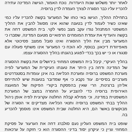
לאחר יותר משלוש שנות היעדרות. נוכח האמור, הגישה המדינה עתירה
להכריז עליו כבר הסגרה לצורך העמדה לדין ברוסיה.
בתחילת ההליך, הגישו באי כוחו של המערער בקשה להכריז עליו כמי
שאינו כשיר לעמוד לדין בטענה שהוא אינו מסוגל להבין את ההליך
המשפטי המתנהל נגדו עקב מצב נפשי לקוי. בית המשפט דחה את
בקשה והעדיף את עמדת המומחים הרפואיים מטעם המדינה, שסברו כי
המערער מבין את הליך ההסגרה ואינו סובל ממצב פסיכוטי אלא
מאפיזודת דיכאון. בנוסף, לא הוכח כי המערער אינו משתף פעולה עם
סנגורו או כי יש בכך בכדי לפגוע בהגנתו בהליך ההסגרה עצמו.
בהליך העיקרי, קיבל בית המשפט המחוזי בירושלים את בקשת ההסגרה
של המדינה ודחה בין היתר את טענתו העיקרית של המערער לפיה
מערכת המשפט ברוסיה ומערכת הכליאה בה אינן עומדות בסטנדרטים
מערביים בסיסיים. עוד נקבע כי אף שמדובר בטענות שיש להתייחס
אליהן ברצינות, הרי שאין בהפסקת ביקורי הפיקוח של המועצה
האירופית ברוסיה כדי להצביע על החמרה במצב של המערכת
המשפטית במדינה, וכי ממילא קבלת החלטה עקרונית לפיה אופן ניהול
ההליך בבתי המשפט ברוסיה ותנאי הכליאה מצדיקים אי הסגרה של
מבוקשים באשר הם, היא החלטה שבית המשפט אינו מוסמך להכריע
בה.
שופט בית המשפט העליון נעם סולברג דחה את הערעור על פסיקת
המחוזי וציין כי עיקרון יסוד בדיני ההסגרה הוא כי חזקה על ערכאות