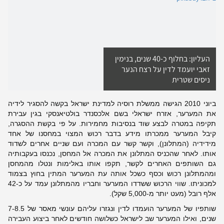
העליון: בחלוף כ-40 שנים, בנימין
זאבי יועמד לדין על רצח הנער
ניסים שטרית
ביוני 2010 הגישה ממשלת רוסיה למדינת ישראל בקשה להסגיר לידיה
את המערער, אזרח ישראלי בשם אלכסנדר בולטיאנסקי בגין עבירת
תקיפה במטרה לבצע שוד בנסיבות מחמירות. על פי בקשת ההסגרה,
קיבל המערער ממכרתו מידע בדבר רכוש המצוי במחסנו של אחד
מידידיה (המתלונן), וקשר קשר עם המכרה ועם שניים אחרים לשדוד
אותו. לאחר שהכניס המתלונן את המכרה אל המחסן, נכנסו בעקבותיה
גם השותפים האחרים לקשר, תקפו אותו באלימות ונטלו מהמחסן
ומהמתלונן רכוש וכסף כשכל אותה עת המערער המתין בחוץ בצמוד
למכוניתו. שווי הרכוש ששדדו המערער וחבריו מהמתלונן עמד על כ-42
אלף רובל (מעט יותר מ-5,000 שקל).
שותפיו של המערער הועמדו לדין ונגזרו עליהם עונשי מאסר של 7-8.5
שנים, ואילו המערער שב לישראל כשלושה חודשים לאחר ביצוע העבירה