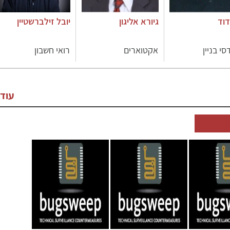
דוד
גיורא אליגון
יובל זילברשטיין
י בניין
אקטוארים
רואי חשבון
עוד