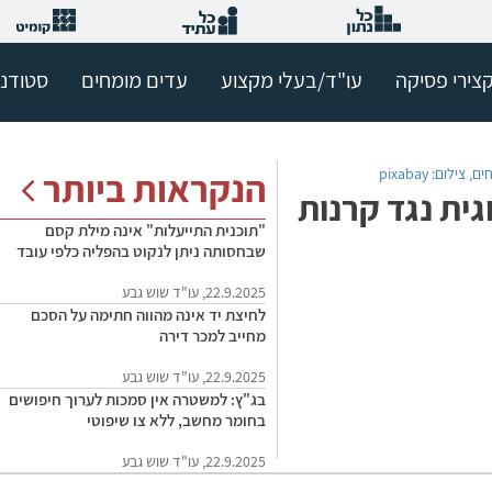
צירי פסיקה
עו"ד/בעלי מקצוע
עדים מומחים
סטודנ
הנקראות ביותר
ית נגד קרנות
"תוכנית התייעלות" אינה מילת קסם
שבחסותה ניתן לנקוט בהפליה כלפי עובד
22.9.2025, עו"ד שוש גבע
לחיצת יד אינה מהווה חתימה על הסכם
מחייב למכר דירה
22.9.2025, עו"ד שוש גבע
בג"ץ: למשטרה אין סמכות לערוך חיפושים
בחומר מחשב, ללא צו שיפוטי
22.9.2025, עו"ד שוש גבע