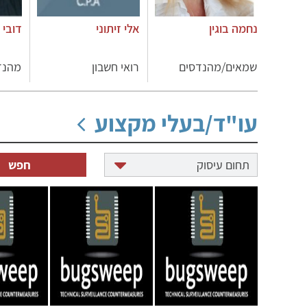
נחמה בוגין
אלי זיתוני
דובי 
שמאים/מהנדסים
רואי חשבון
מהנדס
עו"ד/בעלי מקצוע