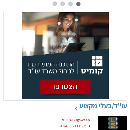
עו"ד/בעלי מקצוע
Bugsweep-שרותי
בדיקות כנגד האזנה