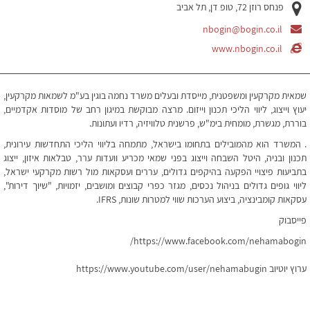
פנחס רוזן 72, טופ דן, תל אביב
nbogin@bogin.co.il
www.nbogin.co.il
שמאית מקרקעין ומשפטנית, מייסדת ובעלים משרד נחמה בוגין בע"מ לשמאות מקרקעין,
יעוץ וייצוג, ליווי הליכי תכנון וייזום. מרצה מבוקשת במיגון רחב של מוסדות אקדמיים,
בוררת, מגשרת, מומחית בימ"ש, פרשנית טלוויזיה, רדיו ועתונות.
. המשרד הוא מהמובילים בתחומו בישראל, מתמחה בליווי הליכי התחדשות עירונית,
תכנון ובניה, היטל השבחה וייצוג בפני שמאי מכריע וועדות ערר, טבלאות איזון, ייצוג
בתביעות פיצויי הפקעה בהיקפים גדולים, עררים ועסקאות מול רשות מקרקעי ישראל,
ליווי גופים גדולים בניהול נכסים, מגזר כפרי קבוצים ומושבים, יזמויות, "שיוך דירות",
עסקאות קומבינציה, ביצוע הערכות שווי למטרות שונות, IFRS.
פייסבוק
https://www.facebook.com/nehamabogin/
ערוץ יוטיוב https://www.youtube.com/user/nehamabugin