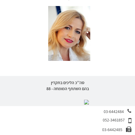
סה''כ הליכים בתקדין
בהם השתתף המומחה - 88
03-6442484
052-3461857
03-6442485