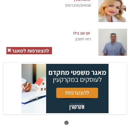
שמאים/מהנדסים
יום טוב בילו
רואי חשבון
להצטרפות למאגר