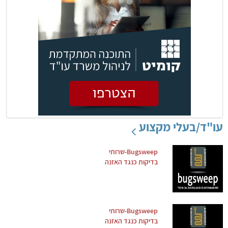
עו"ד/בעלי מקצוע
Bugsweep-שרותי
בדיקות כנגד האזנה
Bugsweep-שרותי
בדיקות כנגד האזנה