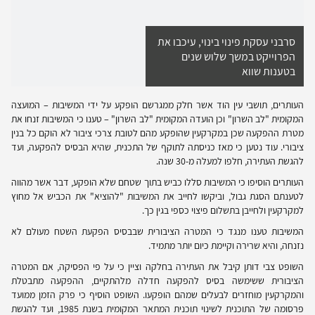
סרבני עסקת פינוי בינוי, עיכבו את
הפרוייקט במשך שלוש שנים
בטענות שווא
העותרים, תושבי עין הוד אשר חלק ממגרשם הופקע על ידי המשיבות – המועצה
המקומית "לב השרון" וכן הועדה המקומית "לב השרון" – טענו כי המשיבות זנחו את
מטרת ההפקעה שכן במקרקעין שהופקע מהם לטובת צרכי ציבור לא הוקם כל בנין
ציבורי. עוד נטען כי מאז כניסתה לתוקף של התכנית, שהיא הבסיס להפקעה, ועד
להגשת העתירה, חלפו למעלה מ-30 שנה.
העותרים הוסיפו כי המשיבות סללו כביש בתוך שטחם שלא הופקע, דבר אשר מהווה
לטענתם הסגת גבול, וביקשו לחייב את המשיבות "להוציא" את הכביש אל מחוץ
למקרקעין ולחייבן בתשלום פיצוי כספי בגין כך.
המשיבות טענו מנגד כי המטרה הציבורית שבבסיס הפקעת השטח מעולם לא
נזנחה, והיא שרירה וקיימת כיום יותר מתמיד.
השופט צבי דותן קיבל את העתירה בחלקה וציין כי על פי הפסיקה, אם המטרה
הציבורית ששימשה בסיס להפקעה חדלה מלהתקיים, ההפקעה מתבטלת
והמקרקעין מוחזרים לבעלים שמהם הופקעו. השופט הוסיף כי פרק הזמן ממועד
פרסומה של התוכנית לשינוי תוכנית המתאר המקומית בשנת 1985, ועד להגשת