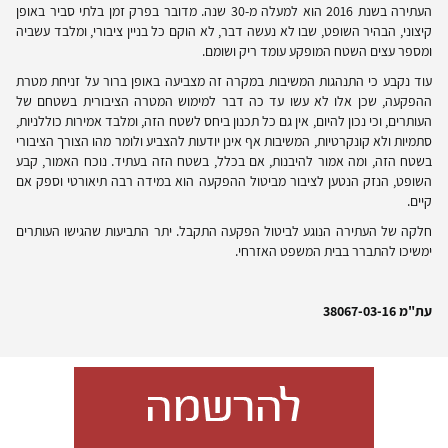
העתירה בשנת 2016 הוא למעלה מ-30 שנה. מדובר בפרק זמן בלתי סביר באופן
קיצוני, הבהיר השופט, שבו לא נעשה דבר, לא הוקם כל בניין ציבורי, ומלבד עשביה
ומספר עצים השטח המופקע עומד ריק ושומם.
עוד נקבע כי התנהגות המשיבות במקרה זה מצביעה באופן ברור על זניחת מטרת
ההפקעה, שכן אלו לא עשו עד כה דבר למימוש המטרה הציבורית בשטחם של
העותרים, וכי נכון להיום, אין גם כל תכנון ביחס לשטח הזה, ומלבד אמירות כוללניות,
סתמיות ולא קונקרטיות, המשיבות אף אינן יודעות להצביע ולומר מהו הצורך הציבורי
בשטח הזה, ומה אמור להיבנות, אם בכלל, בשטח הזה בעתיד. נוכח האמור, קבע
השופט, הנזק הנטען לציבור מביטול ההפקעה הוא במידה רבה תיאורטי וספק אם
קיים.
חלקה של העתירה הנוגע לביטול הפקעה התקבל. יתר התביעות שהגישו העותרים
ימשיכו להתברר בבית המשפט האזרחי.
עת"מ 38067-03-16