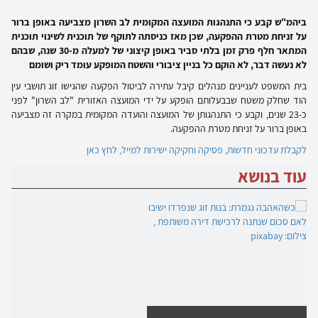
ביהמ"ש קבע כי התנהגות המועצה המקומית לב השרון מצביעה באופן ברור
על זניחת מטרת ההפקעה, שכן מאז כניסתה לתוקף של תוכנית לשינוי תוכנית
המתאר חלף פרק זמן בלתי סביר באופן קיצוני של למעלה מ-30 שנה, שבהם
לא נעשה דבר, לא הוקם כל בניין ציבורי והשטח המופקע עומד ריק ושומם
בית המשפט לעניינים מנהלים קיבל עתירה לביטול הפקעה שהגישו זוג תושבי עין
הוד שחלק משטח שבבעלותם הופקע על ידי המועצה האזורית "לב השרון" לפני
כ-23 שנים, וקבע כי התנהגותן של המועצה והועדה המקומית במקרה זה מצביעה
באופן ברור על זניחת מטרת ההפקעה.
לקבלת עדכוני חדשות, פסיקה וחקיקה ישירות למייל, לחץ כאן
עוד בנושא