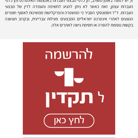
זו, יש לפעול באופן משולב, הן כלפי מבצעי העברות באמצעות האינטרנט והן כלפי
העברות עצמן, זאת כאשר לא ניתן להגיע לחשיפה והעמדה לדין של מבצעי
העברות. ד"ר ויסמונסקי הסביר כי המשטרה והפרקליטות ממשיכות לאסוף חומרים
הנוגעים לאתרי אינטרנט ישראליים המבצעים פעילות עבריינית, ובקרוב תוגשנה
בקשות נוספות להסרה או חסימת גישה לאתרים אלה.