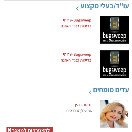
עו"ד/בעלי מקצוע
Bugsweep-שרותי
בדיקות כנגד האזנה
Bugsweep-שרותי
בדיקות כנגד האזנה
עדים מומחים
נחמה בוגין
שמאים/מהנדסים
להצטרפות למאגר