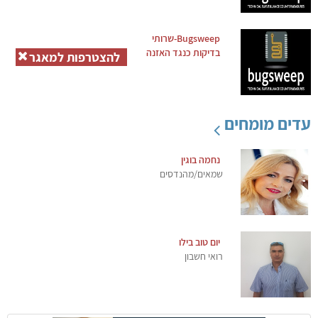
Bugsweep-שרותי
בדיקות כנגד האזנה
להצטרפות למאגר
עדים מומחים
נחמה בוגין
שמאים/מהנדסים
יום טוב בילו
רואי חשבון