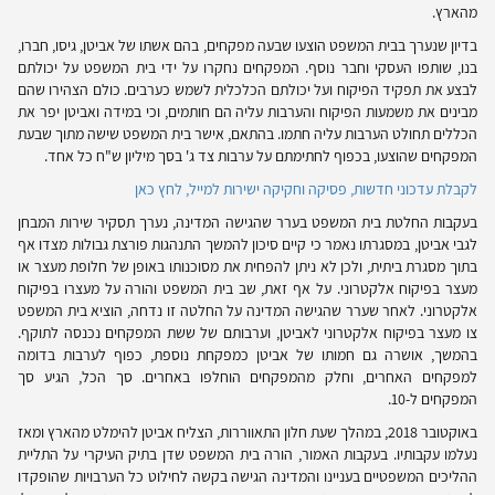
מהארץ.
בדיון שנערך בבית המשפט הוצעו שבעה מפקחים, בהם אשתו של אביטן, גיסו, חברו,
בנו, שותפו העסקי וחבר נוסף. המפקחים נחקרו על ידי בית המשפט על יכולתם
לבצע את תפקיד הפיקוח ועל יכולתם הכלכלית לשמש כערבים. כולם הצהירו שהם
מבינים את משמעות הפיקוח והערבות עליה הם חותמים, וכי במידה ואביטן יפר את
הכללים תחולט הערבות עליה חתמו. בהתאם, אישר בית המשפט שישה מתוך שבעת
המפקחים שהוצעו, בכפוף לחתימתם על ערבות צד ג' בסך מיליון ש"ח כל אחד.
לקבלת עדכוני חדשות, פסיקה וחקיקה ישירות למייל, לחץ כאן
בעקבות החלטת בית המשפט בערר שהגישה המדינה, נערך תסקיר שירות המבחן
לגבי אביטן, במסגרתו נאמר כי קיים סיכון להמשך התנהגות פורצת גבולות מצדו אף
בתוך מסגרת ביתית, ולכן לא ניתן להפחית את מסוכנותו באופן של חלופת מעצר או
מעצר בפיקוח אלקטרוני. על אף זאת, שב בית המשפט והורה על מעצרו בפיקוח
אלקטרוני. לאחר שערר שהגישה המדינה על החלטה זו נדחה, הוציא בית המשפט
צו מעצר בפיקוח אלקטרוני לאביטן, וערבותם של ששת המפקחים נכנסה לתוקף.
בהמשך, אושרה גם חמותו של אביטן כמפקחת נוספת, כפוף לערבות בדומה
למפקחים האחרים, וחלק מהמפקחים הוחלפו באחרים. סך הכל, הגיע סך
המפקחים ל-10.
באוקטובר 2018, במהלך שעת חלון התאווררות, הצליח אביטן להימלט מהארץ ומאז
נעלמו עקבותיו. בעקבות האמור, הורה בית המשפט שדן בתיק העיקרי על התליית
ההליכים המשפטיים בעניינו והמדינה הגישה בקשה לחילוט כל הערבויות שהופקדו