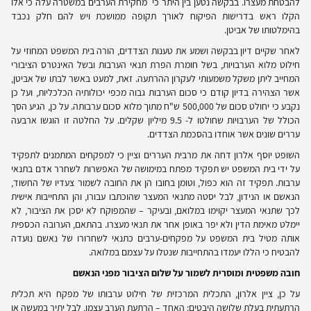
להבטחת מעצרו. בבקשה נטען בין היתר כי מחקירת הערבים במשטרה עלה כי אלו
הקלו ראש בדרישות הפיקוח לאורך תקופה ממושכת ויש להם חלק נכבד
בהימלטותו של אביטן.
לאחר שקיים דיון בבקשה ושמע את טענות הצדדים, הורה בית המשפט המחוזי על
חילוט מלוא הערבויות, בשל חומרת הפרת תנאי הערבות ובשל האינטרס הציבורי
המחייב ליתן משקל משמעותי לעקרון ההרתעה. זאת, למעט באשר לבתו של אביטן,
אשר הצהירה בדיון קודם כי סכום הערבות גבוה מכפי יכולותיה הכלכליות, ועל כן
נקבע כי יחולט סכום של 500,000 ש"ח מתוך מלוא סכום ערבותה. על כן, הגיע הסך
הכולל של הערבויות שחולטו ל- 9.5 מיליון שקלים. על החלטה זו הוגשו ארבעה
עררים שונים אשר אוחדו בהסכמת הצדדים.
השופט יוסף אלרון דחה את מרבית העררים וציין כי למפקחים המתמנים לתפקיד
על ידי בית המשפט יש תפקיד מפתח במימושה של האפשרות לשחרר אדם בתנאי
ערבות. תפקיד זה הוא כפול, וטומן בחובו הן את החובה לשמור צעדיו של החשוד,
הנאשם או הנידון, לבל יסטה מתנאי המעצר שהוכתבו עבורו, והן התחייבות אישית
לכך שתנאי המעצר יקוימו במלואם, ובעיקר – שהמפוקח לא יסכן את הציבור, לא
יימלט מאימת הדין ולא יפר באופן אחר את תנאי מעצרו. בהתאם, הערובה הכספית
אותה מטיל בית המשפט על מפקחים-ערבים כתנאי לשחרורו של נאשם נועדה
להבטיח כי הללו יעמדו בהתחייבות שנטלו על עצמם במלואה.
חובה משפטית ומוסרית לשמור על שלום הציבור מפני הנאשם
על כן, ציין אלרון, התכלית המרכזית של חילוט ערבותו של מפקח היא תכלית
הרתעתית בעלת שלושה היבטים: האחד – הרתעת הערב עצמו, לבל יתיר במעשה או