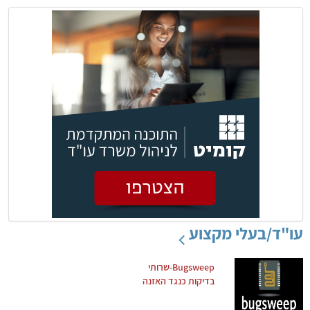
עו"ד/בעלי מקצוע
Bugsweep-שרותי
בדיקות כנגד האזנה