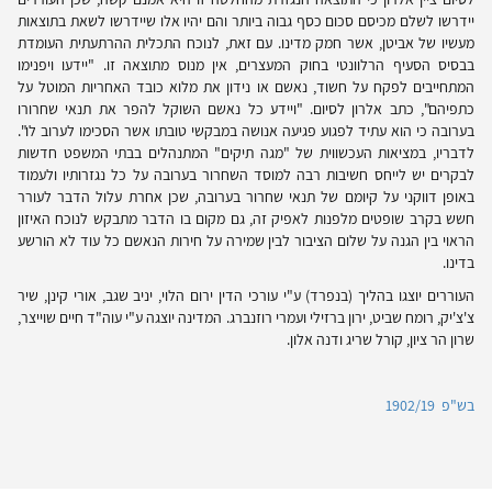
יידרשו לשלם מכיסם סכום כסף גבוה ביותר והם יהיו אלו שיידרשו לשאת בתוצאות
מעשיו של אביטן, אשר חמק מדינו. עם זאת, לנוכח התכלית ההרתעתית העומדת
בבסיס הסעיף הרלוונטי בחוק המעצרים, אין מנוס מתוצאה זו. "יידעו ויפנימו
המתחייבים לפקח על חשוד, נאשם או נידון את מלוא כובד האחריות המוטל על
כתפיהם", כתב אלרון לסיום. "ויידע כל נאשם השוקל להפר את תנאי שחרורו
בערובה כי הוא עתיד לפגוע פגיעה אנושה במבקשי טובתו אשר הסכימו לערוב לו".
לדבריו, במציאות העכשווית של "מגה תיקים" המתנהלים בבתי המשפט חדשות
לבקרים יש לייחס חשיבות רבה למוסד השחרור בערובה על כל נגזרותיו ולעמוד
באופן דווקני על קיומם של תנאי שחרור בערובה, שכן אחרת עלול הדבר לעורר
חשש בקרב שופטים מלפנות לאפיק זה, גם מקום בו הדבר מתבקש לנוכח האיזון
הראוי בין הגנה על שלום הציבור לבין שמירה על חירות הנאשם כל עוד לא הורשע
בדינו.
העוררים יוצגו בהליך (בנפרד) ע"י עורכי הדין ירום הלוי, יניב שגב, אורי קינן, שיר
צ'צ'יק, רומח שביט, ירון ברזילי ועמרי רוזנברג. המדינה יוצגה ע"י עוה"ד חיים שוייצר,
שרון הר ציון, קורל שריג ודנה אלון.
בש"פ 1902/19