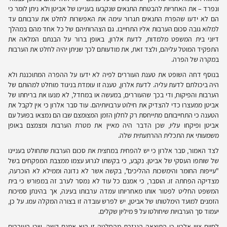
ונפרד – את האחריות להבטחת התנאים שנקבעו בעניינו של אביטן ולא ניתן לומר כי
הם לא ידעו שהפרת התנאים תגרור עימה את האפשרות לחלט את ערבותם עד
למלוא גובה סכום הערבות אליו התחייבו. גם הצהרותיהם של כל אחד מהם במהלך
דיוני בית המשפט מלמדות, לדעת אלרון, באופן ברור על הבנתם המלאה את
התפקיד המוטל עליהם, ולצד זאת, את מודעותם לכך שניתן יהיה לחלט את הערבות
במקרה של הפרה.
בנוסף דחה השופט את טענת העוררים לפיה לא ידעו על ההפרה המתוכננת ולא
היה ביכולתם לדעת עליה. לדעת אלרון, טענה זו עומדת בניגוד מוחלט למהותם של
הערבות והפיקוח, ודי בכך שהעוררים, במעשה או במחדל, לא מנעו את בריחתו של
אביטן ממעצרו כדי להצדיק את חילוט ערבויותיהם. עוד סבר אלרון כי אין לקבל את
הטענה כי התחייבותם מתייחסת רק לחלון הזמן המצומצם שבו הם נמצאו בפועל עם
אביטן ופיקחו עליו, שכן הדבר היה מאיין את מטרת הערבות ומצמצם באופן
משמעותי את התכלית ההרתעתית שלה.
לצד האמור, סבר אלרון כי יש להפחית במחצית את סכום הערבות שתחולט בעניינו
של שותפו העסקי של אביטן. נקבע, כי בקשתו לגרוע עצמו ממצבת המפקחים בשל
"עייפות החומר והימשכות ההליכים", בקשה אשר לא נדונה וממילא לא הוכרעה,
מצדיקה הפחתה זו. הוסבר, כי אמנם כל עוד לא נמסר לערב זה במפורש כי בית
המשפט החליט לפטור אותו מאחריותו עמדה ערבותו בעינה, אך בהינתן סמיכות
הזמנים למועד הימלטותו של אביטן, יש לפרש עובדה זו בצורה המקלה עמו. על כן,
יעמוד סך הערבויות שיחולטו על 9 מיליון שקלים.
לסיום ציין אלרון כי התוצאה הנגזרת מהחלטה זו היא אמנם קשה, שכן העוררים