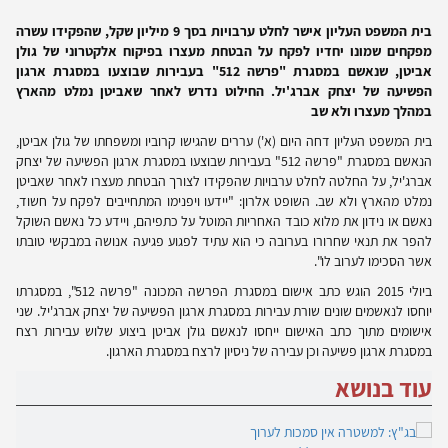
בית המשפט העליון אישר לחלט ערבויות בסך 9 מיליון שקל, שהפקידו עשרה
מפקחים שמונו יחדיו לפקח על הבטחת מעצרו בפיקוח אלקטרוני של גולן
אביטן, שנאשם במסגרת "פרשה 512" בעבירות שבוצעו במסגרת ארגון
הפשיעה של יצחק אברג'יל. החילוט נדרש לאחר שאביטן נמלט מהארץ
במהלך מעצרו ולא שב
בית המשפט העליון דחה היום (א') עררים שהגישו קרוביו ומשפחתו של גולן אביטן,
הנאשם במסגרת "פרשה 512" בעבירות שבוצעו במסגרת ארגון הפשיעה של יצחק
אברג'יל, על החלטה לחלט ערבויות שהפקידו לצורך הבטחת מעצרו לאחר שאביטן
נמלט מהארץ ולא שב. השופט אלרון: "יידעו ויפנימו המתחייבים לפקח על חשוד,
נאשם או נידון את מלוא כובד האחריות המוטל על כתפיהם, ויידע כל נאשם השוקל
להפר את תנאי שחרורו בערובה כי הוא עתיד לפגוע פגיעה אנושה במבקשי טובתו
אשר הסכימו לערוב לו".
ביולי 2015 הוגש כתב אישום במסגרת הפרשה המכונה "פרשה 512", במסגרתו
יוחסו לנאשמים שונים שורת עבירות במסגרת ארגון הפשיעה של יצחק אברג'יל. שני
אישומים מתוך כתב האישום ייחסו לנאשם גולן אביטן ביצוע שלוש עבירות רצח
במסגרת ארגון פשיעה וכן עבירה של ניסיון לרצח במסגרת הארגון.
עוד בנושא