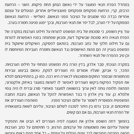
במחדל הפרת תנאי המעצר על ידי נאשם הנתון תחת פיקוחו. השני – הרתעת
הרבים, קרי, הרתעת מפקחים ומפקחים פוטנציאליים אחרים, הנוטלים על עצמם
אחריות כבדה כמי שמגנים על הציבור מפני הנאשם. השלישי - הרתעת הנאשם
המפוקח על ידי הערב, לבל יפר את תנאי הערבות, ובכך יפגע פגיעה חמורה בערב.
עוד ציין השופט, כי סמכותו של בית המשפט להורות על חילוט הערבות במקרה של
הפרת תנאיה היא סמכות שבשיקול דעת, ומכאן שפתוחה בפניו האפשרות להורות
גם על חילוט חלקי של כתב הערבות. בהתאם לפסיקה, השיקולים שישקול בית
המשפט בעניין זה הם מהות האישומים נגד הנאשם וחומרת העבירות המיוחסות לו
וכן טיב ההפרה של תנאי השחרור.
במקרה הנוכחי, סבר אלרון, בדין הורה בית המשפט המחוזי על חילוט הערבויות.
הוזכר, כי אביטן, שעליו אמורים היו העוררים לפקח, נאשם בביצוע עבירות
מהחמורות שבספר החוקים ומסוכנותו לכאורה היא רבה. כמו כן, בהתחייבותם למלא
את תפקיד הפיקוח ביקשו העוררים לאפשר לו לשהות במעצר באיזוק אלקטרוני,
המהווה חלופה נוחה לאין ערוך בהשוואה למעצר מאחורי סורג ובריח לו היה צפוי
אלמלא כן. עוד ציין אלרון כי בצד האפשרות להקל על הנאשם, ניצבת החובה
המשפטית והמוסרית לשמור על שלום הציבור מפניו. משהפרו העוררים את
מחויבותם זו, ובכך גרמו בין היתר לסכנה לשלום הציבור, עליהם לשאת בתוצאותיה
של הפרת תנאי הערבות, גם אם הם קשים.
בהמשך דחה השופט אלרון את הטענה לפיה העוררים לא הבינו את התפקיד
שהוטל עליהם ואת משמעותה של ערבותם. הודגש, כי חתימתם על כתב הערבות
מהווה הסכמה מפורשת לכך שהם נוטלים על עצמם – כל אחד מהם באופן עצמאי