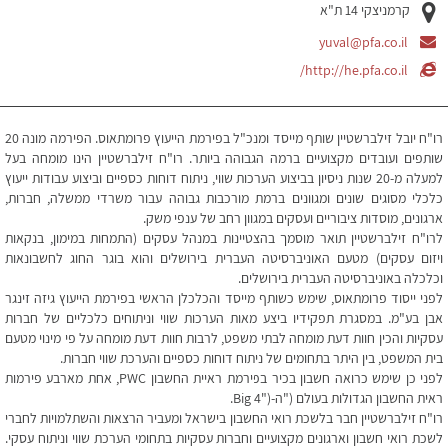
קרמניצקי 14 ת"א
yuval@pfa.co.il
http://he.pfa.co.il/
רו"ח יובל זילברשטיין שותף מייסד ומנכ"ל בפירמת הייעוץ פרומתאוס. הפירמה מונה 20
שותפים ועובדים מקצועיים ברמה הגבוהה ביותר. רו"ח זילברשטיין הינו מומחה בעל
למעלה מ-20 שנות ניסיון בביצוע הערכות שווי, ניתוח דוחות כספיים וביצוע עבודות ייעוץ
כלכלי מסוגים שונים ומגוונים ברמת מורכבות גבוהה עבור משרדי ממשלה, חברות,
ארגונים, מוסדות ציבוריים ועסקים במגוון רחב של ענפי משק.
לרו"ח זילברשטיין תואר מוסמך בהצטיינות במנהל עסקים (התמחות במימון, בנקאות
ויזום עסקים) מטעם האוניברסיטה העברית בירושלים והוא בוגר החוג לחשבונאות
וכלכלה באוניברסיטה העברית בירושלים.
לפני ייסוד פרומתאוס, שימש כשותף מייסד והכלכלן הראשי בפירמת הייעוץ גיזה זינגר
אבן בע"מ. במסגרת תפקידיו ביצע מאות הערכות שווי וניתוחים כלכליים של חברות
עסקיות והכין חוות דעת מומחה לבתי משפט, לרבות חוות דעת מומחה על פי מינוי מטעם
בית המשפט, בין היתר בתחומים של ניתוח דוחות כספיים והערכת שווי חברות.
לפני כן שימש כרואה חשבון בכיר בפירמת ראיית החשבון PWC, אחת מארבע פירמות
ראית החשבון הגדולות בעולם ("ה-("Big 4.
רו"ח זילברשטיין חבר בלשכת רואי החשבון בישראל ומעביר הרצאות והשתלמויות לחברי
לשכת רואי חשבון וארגונים מקצועיים וחברות עסקיות בתחומי הערכת שווי וניתוח עסקי.