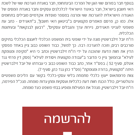
בנוסף חבר בפורום שווי הוגן של המרכז הבינתחומי, חבר בוועדת הערכות שווי של לשכת
רואי חשבון בישראל, חבר באיגוד הישראלי לכלכלנים עסקיים וחבר בוועדת המסים של
האגודה הישראלית להערכות שווי ומרצה במספר מוסדות אקדמיים מובילים בתחומים
אלו. כמו כן, פרסם מאמרים מקצועיים ב"ביטאון רואי חשבון", ב"תאגידים - כתב עת
משפטי לענייני תאגידים, ניירות ערך והגבלים עסקיים", "רבעון לבנקאות" ובעיתונות
הכלכלית.
רו"ח יובל זילברשטיין מונה על ידי שופטי בית המשפט הכלכלי ליועצם הכלכלי בתיקים
מורכבים רבים, וזוכה להערכה רבה. כך למשל, כבוד השופט כבוב ציין באחד מפסקי
הדין את חוות הדעת שהוכנה על ידי רו"ח זילברשטיין וכתב כי היא "מקיפה ומנומקת
לעילא" ובהמשך ציין כי מדובר ב"עבודה מקצועית ויסודית לעילא" (פסק דין פרחי נגד
אטלס, סעיף 52 ). בפס"ד אחר, כתב כבוד השופט כבוב כי עבודתו של יובל זילברשטיין
היתה "מקצועית, ברורה ומנומקת" (פס"ד כהן נגד כהן, סעיף 7).
צוות פרומתאוס ייעוץ כלכלי מתמחה בליווי עסקי-כלכלי בקשר עם הליכים משפטיים
ורגולטוריים, כולל הכנת חוות דעת כלכליות ועסקיות ומתן עדות מומחה. מנכ"ל הפירמה,
רו"ח יובל זילברשטיין, מנהל את הפעילות ומופיע בבתי משפט כעד מומחה.