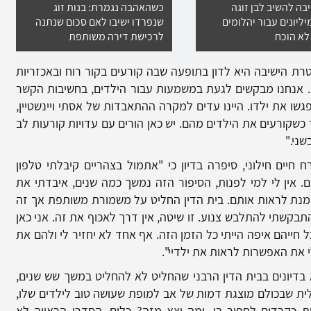
בה להשיב לבן זוגה
כשהאהבה נגמרת: בנות זוג
ליונים עבור יהלומים
שנפרדו ישיבו לאם סכום שנתנה
לא הוכח
לרכישת דירה משותפת
מטרת הישיבה היא לדון בתופעה שבה קורעים בקור רוח ובאכזריות
. אנחנו מבקשים לגעת במשמעות עבור הילדים, בחשיבות הקשר
שו את ילדו. היינו עדים למקרה ההתאבדות של אסתי ויינשטיין,
 כשקורעים את הילדים מהם. יש כאן הורים עם עדויות קורעות לב
שני."
יים חילוני, סיפרה בדיון כי "אתמול בצהריים קיבלתי טלפון
ם. אין לי למי לפנות, הסיפור הזה נמשך כמה שנים, איבדתי את
 מנת לראות אותם. בית הדין החליט על משמורת משותפת אך זה
בקשתי להתלבש צנוע. זו שיטה, אין דרך לאכוף את זה. אני כאן
ל חייהם איפה הייתי כל הזמן הזה. אף אחד לא יחזיר לי ולהם את
 את האפשרות לראות את ילדיי".
בדיונים בבית הדין הרבני שהחליט לא להחליט במשך שש שנים,
ית שבכולם מוצגת דמות של אב למופת שעושה טוב לילדים שלו,
קרדום לחפור בו. ומה יצא מזה? כלום. הסדרי הראייה לא