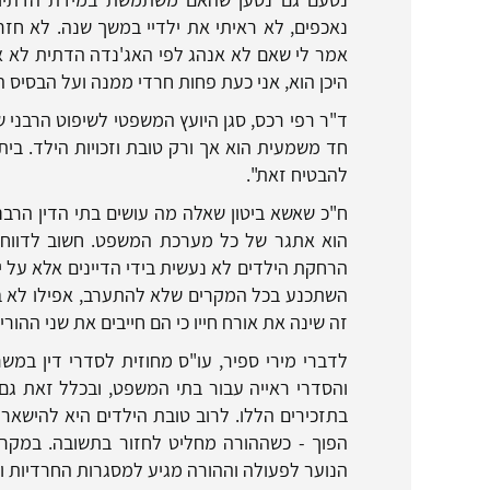
נאכפים, לא ראיתי את ילדיי במשך שנה. לא חזר
אמר לי שאם לא אנהג לפי האג'נדה הדתית לא א
היכן הוא, אני כעת פחות חרדי ממנה ועל הבסיס ה
ד"ר רפי רכס, סגן היועץ המשפטי לשיפוט הרבני ש
חד משמעית הוא אך ורק טובת וזכויות הילד. בי
להבטיח זאת".
ח"כ שאשא ביטון שאלה מה עושים בתי הדין הרבניי
הוא אתגר של כל מערכת המשפט. חשוב לדווח ל
הרחקת הילדים לא נעשית בידי הדיינים אלא על י
השתכנע בכל המקרים שלא להתערב, אפילו לא במ
זה שינה את אורח חייו כי הם חייבים את שני ההורים
לדברי מירי ספיר, עו"ס מחוזית לסדרי דין במש
והסדרי ראייה עבור בתי המשפט, ובכלל זאת גם 
בתזכירים הללו. לרוב טובת הילדים היא להישאר
הפוך - כשההורה מחליט לחזור בתשובה. במקרה
הנוער לפעולה וההורה מגיע למסגרות החרדיות ופ