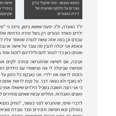
החטא ועונשו - מתי שיקולי צדק
אישה חוי
גוברים על חלוקה שוויונית של
בנפרד מי
דירת המגורים
שקיומם 
יו"ר הוועדה, ח"כ יפעת שאשא ביטון, ציינה כי "
ילדים מאחד ההורים רק בשל מידת הדתיות שלו
עבורם וכן במה שזה עושה להורה שנאסר עליו לפג
וכאמא אני יכולה להבין מה עובר על אישה או גבר
ואנחנו כאן כדי לעזור להם ולילדיהם לזכות אחד ב
אביבה, אם לשישה שהתגרשה ובחרה לקיים אורח ח
ממישהי שביטלה לי את פגישותיי עם הילדים היו
הזכות לראות את ילדיי. אני נאבקת כל הזמן על
לא נאכף ולא נעשה דבר. על מנת לראות אותם הת
כי אני רוצה תשובה בשביל הילדים שישאלו אותי כ
השנים האבודות. תחליטו עכשיו שאתם מחזירים לי
לדברי שימי, שהתגרש לפני כעשור, "התיק נמצא 
במהלכן יצאו חמישה תזכירים מצד עובדת סוציאל
נטעם גם נטען שהאם משתמשת במידת הדתיות כ