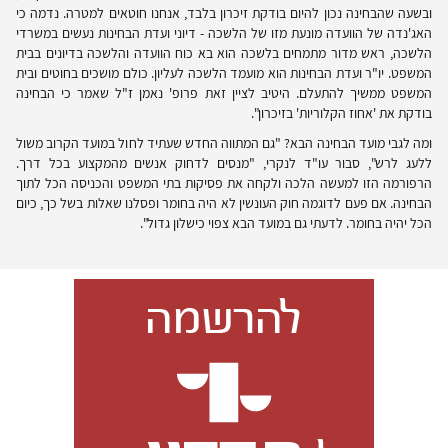
ובשעה שהבחינה נכון להיום בודקת זיכרון בלבד, אנחנו חוטאים למטרה. נדמה כי
האג'נדה של הוועדה מונעת מזו של הלשכה - דיוני ועדת הבחינות נעשים במשרדי
הלשכה, ראש מדור מתמחים בלשכה הוא בא כוח הוועדה והלשכה בדיונים בבית
המשפט. יו"ר ועדת הבחינות הוא מועמד הלשכה לעליון. כולם מושכים בחוטים ובית
המשפט ממשיך להתעלם. היטיב לציין זאת פרופ' נאמן ז"ל שאמר כי הבחינה
בודקת את 'אחוז הקלוריות' בזיכרון".
ומה לגבי מועד הבחינה הבא? "גם המתווה החדש שעתיד לחול במועד הקרוב משול
ללעג לרש", סבור עו"ד לנקרי, "מנסים לדחוק אנשים מהמקצוע בכל דרך.
הרפורמה הזו למעשה הלכה ולקחה את פסיקות בתי המשפט והכניסה הכל לתוך
הבחינה. אם פעם לדוגמה חוק העונשין לא היה בחומר ופסלנו שאלות בשל כך, כיום
הכל יהיה בחומר. לדעתי גם במועד הבא צפוי כישלון גדול".