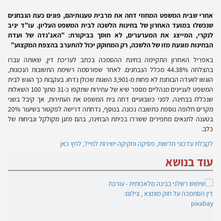
אחרי שבית המשפט המחוזי דחה את מרבית טענותיהם, פונים כעת הנבחנים
שנכשלו במועד האחרון של בחינות הלשכה לבית המשפט העליון. עו"ד יניב
לנקרי, המייצג את המערערים, לא חוסך בביקורת: "האג'נדה של ועדת
הבחינות מונעת מזו של הלשכה, רק המחוקק יכול להתערב בהצפת המקצוע"
באפריל האחרון התקיימה בחינת ההסמכה בכתב לעריכת דין, שאותה עברו
בהצלחה 44.38% מכלל הנבחנים. לאחר שפורסמה רשימת התשובות הנכונות,
הוגשו לוועדה הבוחנת לא פחות מ-3,901 השגות שכולן נדחו. בעקבות כך הוגש לבית
המשפט לעניינים מנהליים מספר שיא של עתירות שתקפו כ-31 מתוך 100 השאלות
שנכללו בבחינה. לפני כשבועיים דחה בית המשפט את העתירות, אך קיבל בשני
מקרים חלופה נוספת כתשובה נכונה. בנוסף, נדחתה דרישה לפקטור בשיעור 20%
בטענה לתנאים מחפירים ששררו בכיתת הבחינה, בהם מזגן מקולקל ונביחות של
כלב.
לקבלת עדכוני חדשות, פסיקה וחקיקה ישירות למייל, לחץ כאן
עוד בנושא