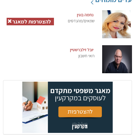
נחמה בוגין
שמאים/מהנדסים
להצטרפות למאגר
יובל זילברשטיין
רואי חשבון