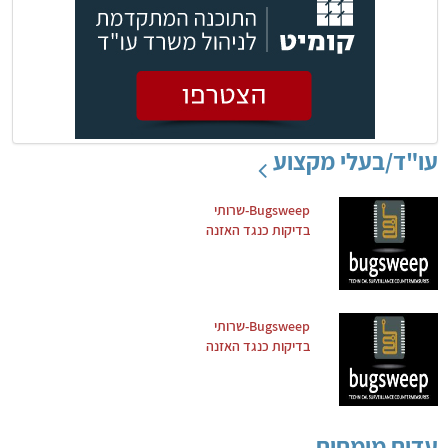
עו"ד/בעלי מקצוע
Bugsweep-שרותי
בדיקות כנגד האזנה
Bugsweep-שרותי
בדיקות כנגד האזנה
עדים מומחים