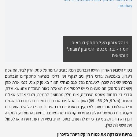
מנהל עזבון מעל בתפקידו באופן
חמור - גבה מכספי העיזבון 'חובות'
מומצאים
בסוף השבוע האחרון הגישו הנבחנים המאוכזבים ערעור על פסק הדין לבית המשפט
העליון, באמצעות עורכי הדין יניב לנקרי ושי דקס. בערעור מתמקדים הנבחנים
בחמש שאלות שבהן לטענתם נפל פגם מנהלי חמור באופן קיצוני: לגבי אחת מהן
(שאלה מס' 20) הם טוענים כי יש לפסול את השאלה לאור העובדה שהנושא שלה,
סדרי דין בתחום משפט העבודה, אינו חלק מהחומר לבחינה, ולגבי ארבע שאלות
נוספות (מס' 9, 29, 66 ו-89) נטען כי החלופות שנבחרו כתשובות הנכונות היו שגויות
וכי השאלות נוסחו באופן לא תקין. המערערים מדגישים כי חרף כלל אי ההתערבות
שקבע בית המשפט העליון בעתירות קודמות שהוגשו נגד בחינות ההסמכה, המקרה
דנן הוא חריג וקיצוני עד כי יש להתערב באופן חריג בשיקול דעת הועדה או לפסול
את השאלות כולן.
בחינה שבודקת את כמות ה"קלוריות" בזיכרון