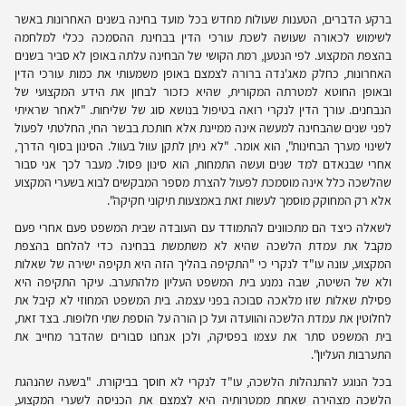
ברקע הדברים, הטענות שעולות מחדש בכל מועד בחינה בשנים האחרונות באשר
לשימוש לכאורה שעושה לשכת עורכי הדין בבחינת ההסמכה ככלי למלחמה
בהצפת המקצוע. לפי הנטען, רמת הקושי של הבחינה עלתה באופן לא סביר בשנים
האחרונות, כחלק מאג'נדה ברורה לצמצם באופן משמעותי את כמות עורכי הדין
ובאופן החוטא למטרתה המקורית, שהיא כזכור לבחון את הידע המקצועי של
הנבחנים. עורך הדין לנקרי רואה בטיפול בנושא סוג של שליחות. "לאחר שראיתי
לפני שנים שהבחינה למעשה אינה ממיינת אלא חותכת בבשר החי, החלטתי לפעול
לשינוי מערך הבחינות", הוא אומר. "לא ניתן לתקן עוול בעוול. הסינון בסוף הדרך,
אחרי שבנאדם למד שנים ועשה התמחות, הוא סינון פסול. מעבר לכך אני סבור
שהלשכה כלל אינה מוסמכת לפעול להצרת מספר המבקשים לבוא בשערי המקצוע
אלא רק המחוקק מוסמך לעשות זאת באמצעות תיקוני חקיקה".
לשאלה כיצד הם מתכוונים להתמודד עם העובדה שבית המשפט פעם אחרי פעם
מקבל את עמדת הלשכה שהיא לא משתמשת בבחינה כדי להלחם בהצפת
המקצוע, עונה עו"ד לנקרי כי "התקיפה בהליך הזה היא תקיפה ישירה של שאלות
ולא של השיטה, שבה נמנע בית המשפט העליון מלהתערב. עיקר התקיפה היא
פסילת שאלות שזו מלאכה סבוכה בפני עצמה. בית המשפט המחוזי לא קיבל את
לחלוטין את עמדת הלשכה והוועדה ועל כן הורה על הוספת שתי חלופות. בצד זאת,
בית המשפט סתר את עצמו בפסיקה, ולכן אנחנו סבורים שהדבר מחייב את
התערבות העליון".
בכל הנוגע להתנהלות הלשכה, עו"ד לנקרי לא חוסך בביקורת. "בשעה שהנהגת
הלשכה מצהירה שאחת ממטרותיה היא לצמצם את הכניסה לשערי המקצוע,