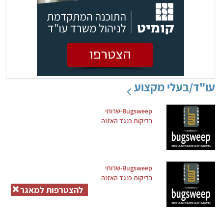
עו"ד/בעלי מקצוע
Bugsweep-שרותי
בדיקות כנגד האזנה
Bugsweep-שרותי
בדיקות כנגד האזנה
להצטרפות למאגר