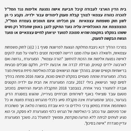
בית הדין הארצי לעבודה קיבל תביעת אישה נפגעת אלימות נגד המל"ל
להכרה כהורה עצמאי לצורך קבלת מענק לימודים עבור ילדיה. נקבע כי הן
לשון חוק משפחות עצמאיות והן תכליתו אינם תומכים בעמדת המל"ל,
המצמצמת את האוכלוסייה עליה נועד התיקון להגן באופן שתכלול רק נשים
ששהו במקלט בתקופה שהיא סמוכה למועד יציאתן לחיים עצמאיים או מועד
הגשת הבקשה למענק.
במרכז ההליך דנא ניצבת מחלוקת הנוגעת לפרשנות סעיף 1 ( 2)(ג) לחוק משפחות
עצמאיות, ולשאלה האם עולה ממנו דרישה לסמיכות זמנים כלשהי על מנת להקים
לאישה נפגעת אלימות את הזכות להיחשב "הורה עצמאי". המערערת , גרושה ואם
לארבעה ילדים קטינים, מגדלת לבדה את ארבעת ילדיה, חלקם סובלים מבעיות
בריאותיות וקשיים שונים. במהלך שנות הנישואים סבלה מאלימות פיזית ונפשית מצד
בעלה. המערערת שהתה פעמיים במקלט לנשים מוכות, ובשנת 2016 פתחה בהליך
לסיום קשר הנישואין. ביולי 2017, עזבה המערערת את הבית עם ילדיה הקטנים
ועברה להתגורר בעיר אחרת. בנובמבר 2018 התקבלה תביעת הגירושים. במכתב
מטעם עובד סוציאלי באגף לשירותים חברתיים בעירייה, שהוגש במסגרת הדיון.
בערעור, נכתב שהמערערת אינה מקבלת סיוע כלכלי מהגרוש בצורת מזונות או כל
השתתפות אחרת במימון צרכי הילדים וכי היא עובדת במשרה מלאה אך משתכרת
שכר מינימום. עוד נכתב כי האלימות של הגרוש כלפי המערערת לא פסקה, וכי הוא
מגיע לעיתים לביתה ללא הודעה מוקדמת, וממשיך להתעלל בה. משכך המערערת
עדיין מוגדרת "אישה בסיכון".