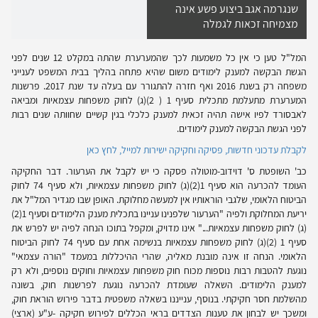
שנגרמה אגב ביצוע פשע אינה
מצמיחה זכאות לגמלה
המל"ל טען כי אין כל משמעות לכך שהמערערת שהתה במקלט 12 שנים לפני
הגשת הבקשה למענק לימודים משום שהיא פתחה בהליך בבית המשפט לענייני
משפחה רק בשנת 2016 ואף חזרה להתגורר עם בעלה עד שנת 2017. פרשנות
המערערת מתעלמת מתכלית סעיף 1 ( 2)(ג) לחוק משפחות עצמאיות ומביאה
לאבסורד לפיו אישה תהיה זכאית למענק כלכלי בגין קשיים שחוותה שנים רבות
לפני הגשת הבקשה למענק לימודים.
לקבלת עדכוני חדשות, פסיקה וחקיקה ישירות למייל, לחץ כאן
כב' השופטת ס' דוידוב-מוטולה פסקה כי יש לקבל את הערעור. דבר החקיקה
העומד להכרעה הוא סעיף 1(2)(ג) לחוק משפחות עצמאיות, ולא סעיף 74 לחוק
הביטוח הלאומי, שלגבי הוראותיו אין למעשה מחלוקת. האופן שבו מגדיר המל"ל את
יריעת המחלוקת ולפיה "הערעור שלפנינו עניינו בתכלית מענק הלימודים וסעיף 1(2)
(ג) לחוק משפחות עצמאיות..." אינו מדויק, ומקפל בתוכו הנחה לפיה יש לפרש את
סעיף 1 (2)(ג) לחוק משפחות עצמאיות בנשימה אחת עם סעיף 74 לחוק הביטוח
הלאומי. הנחה זו אינה מובנת מאליה, שהרי ההיכללות במעמד "הורה עצמאי"
נוגעת להטבות רבות נוספות מכוח חוק משפחות עצמאיות וחוקים נוספים, ולא רק
למענק הלימודים. השאלה שעומדת להכרעה נוגעת לפרשנות חוק, בשונה
מהשלמת חסר חקיקתי. בנוסף, ענייננו בשאלה משפטית בדבר פירוש הוראת חוק,
ומשכך יש לבחון את טענות הצדדים בראי הכללים לפירוש חקיקה -ע"ע (ארצי)