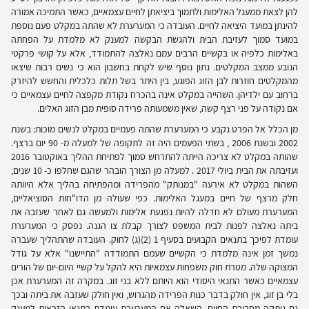
להן לצאת ממעגל האלימות ולתמוך ביציאתן לחיים עצמאיים, כאשר התמיכה אמורה
להינתן במועד היציאה לחיים. העובדה כי המערערת לא שהתה במקלט פעם נוספת
במועד סמוך לעזיבת הבית ולהגשת הבקשה למענק לא מלמדת על הפחתה
באלימות כלפיה או בקשיים הרבים עמם נאלצה להתמודד, אלא על קושי פרקטי
הנובע ממצב המקלטים. נתון נוסף שיש לקחת בחשבון הוא כי נשים רבות שיצאו
מהמקלטים חוזרות לבן הזוג הפוגע, בין היתר בשל תלות כלכלית והחשש להיזרק
ברחוב עם ילדיהן. השהייה במקלט אינה בהכרח נקודת מקפצה לחיים עצמאיים כי
אם נקודה על פני רצף קשה, שאין משמעותה פרידה סופית מבן הזוג האלים.
מן הכלל אל הפרט נקבע כי המערערת שהתה פעמיים במקלט לנשים מוכות: בשנת
2002 ובשנת 2006 , בשתי הפעמים היה זה לתקופה של למעלה מ- 90 יום ברצף.
שהותה במקלט לא צריכה הייתה להתרחש סמוך לפתיחת ההליך באוקטובר 2016
ועזיבתה את הבית ביולי 2017 . למעלה מן הצורך הובהר שהגם שחלפו כ- 10 שנים,
השהות במקלט לא אירעה "במנותק" מהפרידה ומהפתיחה בהליך אלא היוותה
חלק מרצף של חיים במעגל האלימות. כפי שעולה מן הדו"חות הסוציאליים,
המערערת מעולם לא חדלה להיות נפגעת אלימות ולמעשה גם לאחר שעזבה את
ביתה נאלצה לפנות לבית המשפט לצורך קבלת צו הגנה. נפסק כי המערערת
עומדת לפיכך בתנאים הקבועים בסעיף 1 (2)(ג) לחוק. העובדה שהתהליך שעברה
נמשך זמן אינה מלמדת כי הקשיים שעמם התמודדה "התיישנו" אלא על גודל
המצוקה שלה. מטרת חוק משפחות עצמאיות היא להקל על קשיי היום-יום של הורים
עצמאיים כאשר התנאי היסודי הוא היותם ללא בני זוג. במקרה זה המערערת אכן
בלי בן זוג, אין חולק בדבר כנות הפרידה מהגרוש, ואין חולק שעזבה את ביתה ובכך
גם נותקה מסביבת החיים. השאלה אם המערערת עומדת בתנאי הזכאות למענק