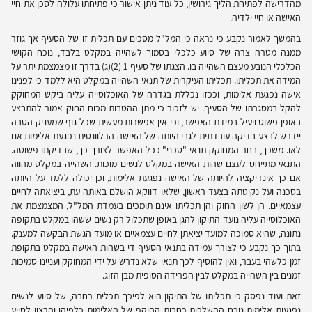
מהדרישה לפתיחת הליך גירושין, כל עוד ניתן אישור כי פתיחתו עלולה לסכן את חיי
האישה או חיי ילדיה.
בהמשך לאמור נקבע כי נראה כי המל"ל מסכים עם תכלית זו של הסעיף אך גוזר
ממנה מטרה צרה של סיוע כלכלי בסמוך לשהייה במקלט בלבד, נוכח הקושי
הכלכלי הנובע מעצם השהייה בו. הצגתו של סעיף 1 (2)(ג) בדרך זו מצמצמת יתר על
המידה את תכליתו. תכליתו העיקרית של תנאי השהייה במקלט היא ללמד כי לפנינו
אישה נפגעת אלימות, וככזו נכללת בגדרה של האוכלוסייה עליה ביקש המחוקק
להקל במסגרתו של הסעיף. יש לזכור כי מתן ההטבות מכוח החוק אמור להתבצע
באופן פשוט ויעיל במידת האפשר, וכי אין אפשרות מעשית שכל גוף שמעניק הטבה
יידרש לבצע בדיקה עובדתית לגבי היותה של האישה הרלוונטית נפגעת אלימות אם
לאו. משכך, בחר המחוקק תנאי "טכני" ככל האפשר לצורך כך, שבדיקתו פשוטה.
התנאי מתייחס לעצם שהות האישה במקלט לנשים מוכות. השהייה במקלט מהווה
אם כך אינדיקציה להיותה של האישה נפגעת אלימות, וכן יכולה ללמד על היותה
בסכנה ועל נקיטתה בצעד ראשון, שלאו דווקא הושלם באותה עת, ביציאתה לחיים
עצמאיים. הן לשון החוק והן תכליתו אינם תומכים בעמדת המל"ל, המצמצמת את
האוכלוסייה עליה נועד התיקון להגן באופן שתכלול רק נשים ששהו במקלט בתקופה
נתונה, שהיא סמוכה למועד יציאתן לחיים עצמאיים או מועד הגשת הבקשה למענק.
בתוך כך נקבע כי לצורך עמידה בתנאי הסעיף די בשהות האישה במקלט בתקופת
זמן כלשהי בעבר, ואין להוסיף לכך תנאי שלא נדרש על ידי המחוקק ועניינו סמיכות
זמנים בין השהייה במקלט לבין הפרידה הסופית מבן הזוג.
זאת ועוד נפסק כי תכליתו של התיקון היא לפיכך תכלית רחבה, של סיוע לנשים
נפגעות אלימות נוכח ההשלכות רחבות ההיקף של האלימות כלפיהן והרצון לסייע