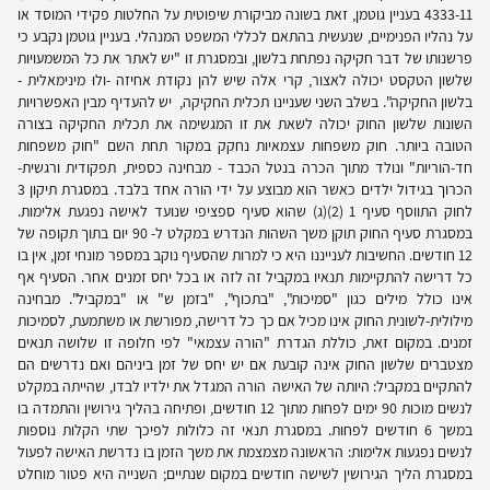
4333-11 בעניין גוטמן, זאת בשונה מביקורת שיפוטית על החלטות פקידי המוסד או
על נהליו הפנימיים, שנעשית בהתאם לכללי המשפט המנהלי. בעניין גוטמן נקבע כי
פרשנותו של דבר חקיקה נפתחת בלשון, ובמסגרת זו "יש לאתר את כל המשמעויות
שלשון הטקסט יכולה לאצור, קרי אלה שיש להן נקודת אחיזה -ולוּ מינימאלית -
בלשון החקיקה". בשלב השני שעניינו תכלית החקיקה, יש להעדיף מבין האפשרויות
השונות שלשון החוק יכולה לשאת את זו המגשימה את תכלית החקיקה בצורה
הטובה ביותר. חוק משפחות עצמאיות נחקק במקור תחת השם "חוק משפחות
חד-הוריות" ונולד מתוך הכרה בנטל הכבד - מבחינה כספית, תפקודית ורגשית-
הכרוך בגידול ילדים כאשר הוא מבוצע על ידי הורה אחד בלבד. במסגרת תיקון 3
לחוק התווסף סעיף 1 (2)(ג) שהוא סעיף ספציפי שנועד לאישה נפגעת אלימות.
במסגרת סעיף החוק תוקן משך השהות הנדרש במקלט ל- 90 יום בתוך תקופה של
12 חודשים. החשיבות לענייננו היא כי למרות שהסעיף נוקב במספר מונחי זמן, אין בו
כל דרישה להתקיימות תנאיו במקביל זה לזה או בכל יחס זמנים אחר. הסעיף אף
אינו כולל מילים כגון "סמיכות", "בתכוף", "בזמן ש" או "במקביל". מבחינה
מילולית-לשונית החוק אינו מכיל אם כך כל דרישה, מפורשת או משתמעת, לסמיכות
זמנים. במקום זאת, כוללת הגדרת "הורה עצמאי" לפי חלופה זו שלושה תנאים
מצטברים שלשון החוק אינה קובעת אם יש יחס של זמן ביניהם ואם נדרשים הם
להתקיים במקביל: היותה של האישה הורה המגדל את ילדיו לבדו, שהייתה במקלט
לנשים מוכות 90 ימים לפחות מתוך 12 חודשים, ופתיחה בהליך גירושין והתמדה בו
במשך 6 חודשים לפחות. במסגרת תנאי זה כלולות לפיכך שתי הקלות נוספות
לנשים נפגעות אלימות: הראשונה מצמצמת את משך הזמן בו נדרשת האישה לפעול
במסגרת הליך הגירושין לשישה חודשים במקום שנתיים; השנייה היא פטור מוחלט