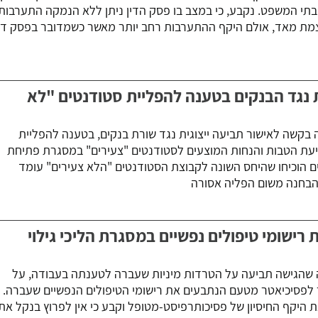
 סעיף 79א לחוק בתי המשפט. נקבע, כי במצב בו פסק הדין ניתן ללא הנמקה התערבות
ת מאד, אולם היקף ההתערבות רחב יותר מאשר כשמדובר בפסק דין
 נגד הבנקים בטענה להפליית סטודנטים "לא
בקשה לאישור תביעה ייצוגית נגד שורת בנקים, בטענה להפליית
ניעת הטבות והנחות המוצעים לסטודנטים "צעירים" במסגרת פתיחת
ים הוכיחו שהיחס השונה לקבוצת הסטודנטים "הלא צעירים" עומד
בהבחנה משום הפליה אסורה
רישומי טיפולים נפשיים במסגרת הליכי גילוי
 שהגישה תביעה על הטרדות מיניות שעברה לטענתה בעבודה, על
לפסיכיאטר מטעם הנתבעים את רישומי הטיפולים הנפשיים שעברה.
היקף החיסיון של פסיכותרפיסט-מטופל וקבע כי אין לפרוץ בנקל את