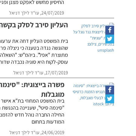
החיסיון מחשש לאפקט מצנן ופגיע
24/07/2019,
עו"ד לילך דניאל
העליון סירב לסלק בקשה ל
בית המשפט העליון דחה את ערעור
שהוגשה נגדה בטענה כי ניצלה פרצ
מתוצרת "אפל". ביהמ"ש: "השאלה א
עוסק-לקוח היא סוגיה נכבדה שדור
17/07/2019,
עו"ד לילך דניאל
פשרה בייצוגית: "סינמה
מוגבלות
בית המשפט המחוזי בת"א אישר 
"סינמה סיטי", שעניינה בהנגשת 
החילה החברה נוהל חדש להזמנת
המודעות בתחום
24/06/2019,
עו"ד לילך דניאל