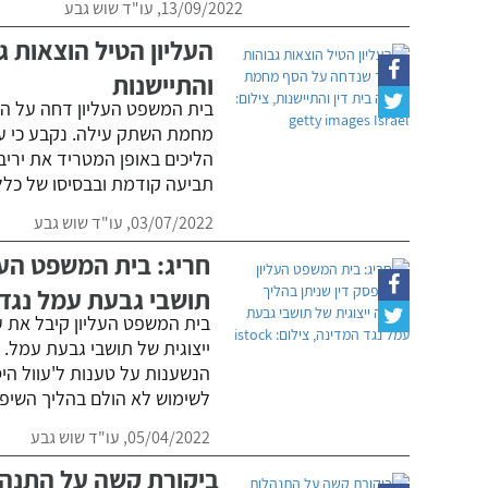
13/09/2022,
עו"ד שוש גבע
העליון הטיל הוצאות 
והתיישנות
בית המשפט העליון דחה על ה
מחמת השתק עילה. נקבע כי על
הליכים באופן המטריד את יריב
תביעה קודמת ובבסיסו של כלל ז
03/07/2022,
עו"ד שוש גבע
חריג: בית המשפט העלי
תושבי גבעת עמל נגד
בית המשפט העליון קיבל את 
ייצוגית של תושבי גבעת עמל. 
הנשענות על טענות ל'עוול הי
לשימוש לא הולם בהליך השיפוט
05/04/2022,
עו"ד שוש גבע
ביקורת קשה על התנהלו