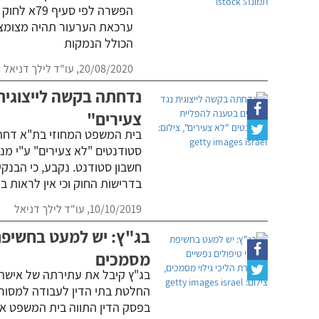
הפשרה לפי
ערכאת הערעור תהיה מצומצמ
הכולל הנמקות
20/08/2020,
עו"ד לילך דניאל
נדחתה בקשה לייצוגית
צעירים"
בית המשפט המחוזי בת"א דחה 
סטודנטים "לא צעירים" ע"י מ
חשבון סטודנט. נקבע, כי הבנק
בדרישות החוק וכי אין לראות 
10/10/2019,
עו"ד לילך דניאל
בג"ץ: יש למעט בחשיפת 
מסמכים
בג"ץ קיבל את עתירתה של אישה
החלטת בתי הדין לעבודה למסור 
בפסק הדין התווה בית המשפט את 