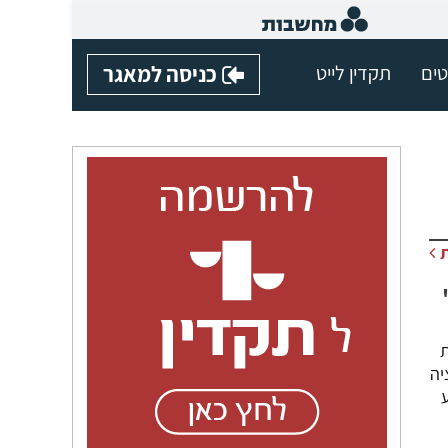
טים
תקדין לייט
כניסה למאגר
ת
יה