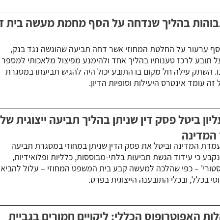
גבוהות בהליך שנדחה על הסף מחמת מעשה בית די
סף ערעור על החלטת המחוזי אשר דחה תביעה שהוגשה נגד בנק,
 תובע לרכז טענותיו בהליך אחד ולהימנע מפיצול מלאכותי למספר
ו. השתק עילה חל מקום בו התובע יכול היה להגיש תביעתו במסגרת
ה עומד אינטרס היעילות וסופיות הדיון.
ון ביטל פסק דין שניתן בהליך תביעה ייצוגית של
 המדינה
עמדת המדינה וביטל את פסק הדין שניתן במחוזי במסגרת תביעה
נקבע כי עידוד הגשת תביעות בלתי-מבוססות, כלליות ופלואידיות,
סטורי' – כפי שהלכה למעשה קבע בית המשפט המחוזי – עלול להביא
י בכלל, ובכלי התובענה הייצוגית בפרט.
ת האפוטרופוס הכללי: ליקויים חמורים בגביית