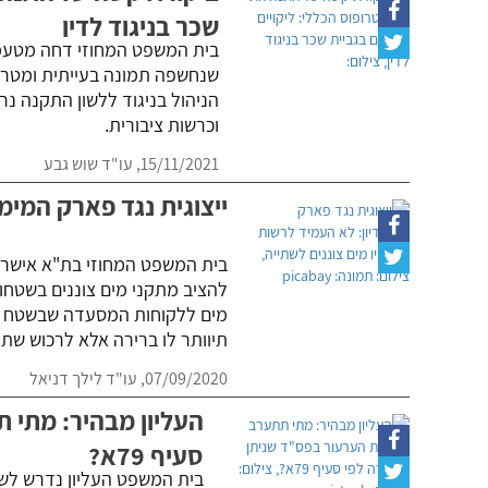
שכר בניגוד לדין
בית המשפט המחוזי דחה מטעמי
שנחשפה תמונה בעייתית ומטריד
הניהול בניגוד ללשון התקנה נר
וכרשות ציבורית.
15/11/2021,
עו"ד שוש גבע
ייצוגית נגד פארק המימ
בית המשפט המחוזי בת"א אישר ה
להציב מתקני מים צוננים בשטחו. 
מים ללקוחות המסעדה שבשטח הפ
תיוותר לו ברירה אלא לרכוש שת
07/09/2020,
עו"ד לילך דניאל
העליון מבהיר: מתי 
סעיף 79א?
בית המשפט העליון נדרש לש