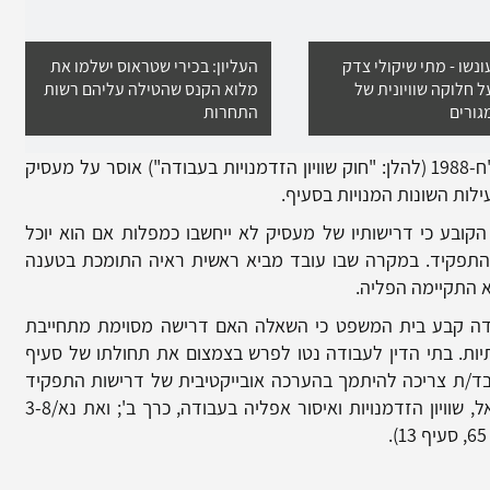
נשו - מתי שיקולי צדק
העליון: בכירי שטראוס ישלמו את
ל חלוקה שוויונית של
מלוא הקנס שהטילה עליהם רשות
גורים
התחרות
סעיף 2(א) לחוק שוויון הזדמנויות בעבודה, תשמ"ח-1988 (להלן: "חוק שוויון הזדמנויות בעבודה") אוסר על מעסיק
ילות השונות המנויות בסעיף.
לכלל איסור ההפליה מופיע בסעיף 2(ג), הקובע כי דרישותיו של מעסיק לא ייחשבו כמפלות אם הוא יוכל
ל התפקיד. במקרה שבו עובד מביא ראשית ראיה התומכת בטענה
א התקיימה הפליה.
הארצי לעבודה קבע בית המשפט כי השאלה האם דרישה מסוימת מתחייבת
ות. בתי הדין לעבודה נטו לפרש בצמצום את תחולתו של סעיף
עובד/ת צריכה להיתמך בהערכה אובייקטיבית של דרישות התפקיד
(ראו לעניין זה את ספרה שח פרופ' רות בן ישראל, שוויון הזדמנויות ואיסור אפליה בעבודה, כרך ב'; ואת נא/3-8