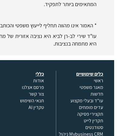
המתאימים ביותר לתפקיד.
* האמור אינו מהווה תחליף לייעוץ משפטי והכות
עו"ד שירי לב-רן לביא היא נציבה אזורית של מחו
היא מתמחה בנציבות.
כלים שימושיים
כללי
ראשי
אודות
מאגר משפטי
פרסם אצלנו
חדשות
צור קשר
עו"ד ובעלי מקצוע
תנאי השימוש
עדים מומחים
טקדין AI
תקצירי פסיקה
תקדין לייט
סטודנטים
Mybusiness CRM ניהול