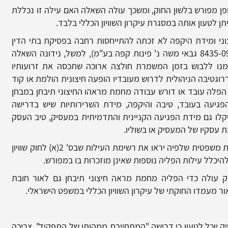
פן מפורש בלשון החוק, ומשכך עולה השאלה האם עילה זו נכללת
תן לטעון אותה במסגרת עיקרון השוויון הכללי בלבד.
י ומידת היקפה לא זכתה להתייחסות רחבה בפסיקת בתי הדין
לעבודה בישראל. בפסק דין גבאי (תע"א [ת"א] 8435-09 גבאי משה נ' פינות קפה בע"מ), למשל, נידונה השאלה
ו ללבוש בזמן המשמרת חולצה ארוכה שתכסה את זרועותיו
וגטיבה הניהולית לדרוש מעובדיו הופעה חיצונית הולמת או קוד
הפלה עובד או דורש עבודה מחמת מראהו החיצוני תיבחן במבחן
פגיעה בעובד, טיבה והיקפה, מידת השרירותיות שיש בדרישה
קלו גם מידת הפגיעה הקניינית והתדמיתית במעסיק, טיב העסק
 עסקיו של המעסיק או בשוליו.
באותו פסק דין נאמר, בין השאר, כי קיימת פרשנות משפטית שלפיה יראו את רשימת העילות שבס' 2(א) לחוק שוויון
היכלל עילות הפליה נוספות שאינן מוזכרות בו במפורש.
עולה כדי הפליה מחמת מראה חיצוני תיבחן גם לאור חובת
אור מעמדו החוקתי של עיקרון השוויון הכללי במשפט הישראלי.
ק יוכל לטעון כי דרישה "המתחייבת ממהותו של התפקיד", צריכה