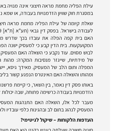
עילת הפליה מחמת מראה חיצוני אינה מנויה באו
במסגרת חוק שוויון הזדמנויות בעבודה, או שמא ני
שאלת קיומה של עילת הפליה מחמת מראה חיצונ
האם בית קפה הפלה את עובדו בכך שדרש ממנ
המקועקעות. בית הדין קבע כי למעסיק ישנה הפרר
לבוש מסוים. עוד נקבע כי השאלה האם המעסיק 
של מידתיות, שייגזר מנסיבות המקרה: מהות ה
המפלה ותום הלב של המעסיק. מאידך גיסא, ייש
ומהותו והשאלה האם האינטרס הנפגע קשור בליבת
הזדמנויות בעבודה כרשימה פתוחה, שבה יכולות ל
מעבר לכל אלו, השאלה האם התנהגות המעסיק 
המעסיק לנהוג בתום לב ובהגינות כלפי עובדיו ול
העדפות הלקוחות – שיקול לגיטימי?
סוגיה חשובה שעלתה בעניין רקנט היא האם מעסי