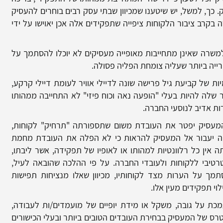
כך, למשל, יש שיטענו שמכיוון שבתי עסק רבים בוחרים להעסיק
 בקרב ציבור הלקוחות ציפייה שתפקידים אלה אכן יאוישו על ידי
 למשרה שאינן מתחייבות מאופייה מעסיקים לא יוכלו להסתמך על
ייה ביותר שעליה צומחת הפליה פסולה.
ת של קביעת גיל פרישה שונה לדיילי אוויר לעומת דיילי קרקע,
 שלה להיות בעלי "הופעה נאה וכוח פיזי" לא התחייבה ממהותו
ות אדיב לנוסעי החברה.
מעסיק יפטר את העובדת משום שתספורתה "תרחיק" לקוחות,
וכחה יעבור אל המעסיק להראות כי לא הפלה את העובדת מחמת
ה אין כל רלוונטיות למהותו או לאופיו של תפקידה, אשר ליבתו,
טרטיבי ללקוחות ולעובדי החברה. על פי ההלכה שהובאה לעיל,
 על הערות מצד לקוחותיו, מכיוון שאלו מנציחות תפישות
י תפקידים מעין אלו.
כת על גובה, משקל או מידת יופיים של מועמדים/ות לעבודה,
ס של המעסיק בבחירת העובדים הטובים ביותר ובעלי הכישורים