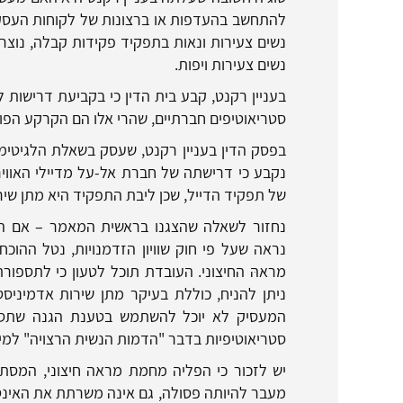
להתחשב בהעדפות או ברצונות של לקוחות העסק. 
נשים צעירות ונאות בתפקיד פקידות קבלה, נוצרה
נשים צעירות ויפות.
בעניין רקנט, קבע בית הדין כי בקביעת דרישות
סטריאוטיפים חברתיים, שהרי אלו הם הקרקע הפור
בפסק הדין בעניין רקנט, שעסק בשאלת הלגיטימיו
נקבע כי דרישתה של חברת אל-על מדיילי האוויר
של תפקיד הדייל, שכן ליבת התפקיד היא מתן שיר
נחזור לשאלה שהצגנו בראשית המאמר – אם ה
נראה שעל פי חוק שוויון הזדמנויות, נטל הה
מראהּ החיצוני. העובדת תוכל לטעון כי לתספורת
ניתן להניח, כוללת בעיקר מתן שירות אדמיניס
המעסיק לא יוכל להשתמש בטענת הגנה שתסתמך
סטריאוטיפיות בדבר "הדמות הנשית הרצויה" למילו
יש לזכור כי הפליה מחמת מראה חיצוני, המסתמ
מעבר להיותה פסולה, גם אינה משרתת את האינטר