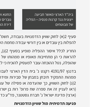
ביה"ד הארצי מאשר תביעה
החטא ועו
ייצוגית נגד קרנות פנסיה – הפליה
גוברים ע
של מבוטחים
דירת המ
להפלות בין עובדים או בין דורשי עבודה מחמת הע
החריג 
להראות כי הן מתחייבות מאופיו או ממהותו ש
שהופלה, נטל ההוכחה עובר למעסיק להוכיח כי ל
בדנגץ 4191/97 רקנט נ' בית הדין 
ממהות התפקיד תיבחן במבחן של סבירות ומידתי
2(ג) לחוק השוויון, כך שהעדפה או פסילה של 
(ארצי) מדינת ישראל נ' חברת גסטטנר, פד"ע כד 65, סעיף 13).
פגיעה תדמיתית מול שוויון הזדמנויות