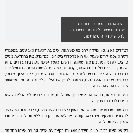
כשהאהבה נגמרת: בנות זוג
שנפרדו ישיבו לאם סכום שנתנה
לרכישת דירה משותפת
הצדדים לא נישאו ונולדה להם בת משותפת, כיום בת למעלה מ-5 שנים. במסגרת
הליך משפטי קודם שעסק אף הוא בהסדרי ביקורים (ובמזונות), צוין בהחלטת ביניים
כי האב לא ראה את בתו מזה שמונה חודשים, כאשר יש מחלוקת בין הצדדים מדוע
יש נתק כל כך גדול. נוכח האמור, קבע בית המשפט לענייני משפחה בירושלים כי
הסדרי הראיה לא יחודשו למתכונת שהיתה באבחה אחת, ללא הליך מדורג,
בהתוויית פקידת הסעד. זאת, במטרה להכין את הילדה לאחר פסק זמן משמעותי
שבו לא ראתה את אביה.
בעקבות האמור, חודשו המפגשים בין האב לבתו, אולם הצדדים לא הצליחו להגיע
ביניהם להסדר בעניין זה.
בבקשת רשות ערעור שהגיש האב נטען כי עובדי הסעד מוטים, כי המתכונת שהוצעה
לביקורים בתסקיר אינה מספקת וכי יש לאפשר ביקורים ללא הגבלות וכן שיחות
טלפון ללא הגבלות.
השופט משה דרורי ציין כי הילדה מעוניינת בקשר עם אביה, וגם עם אשתו החדשה