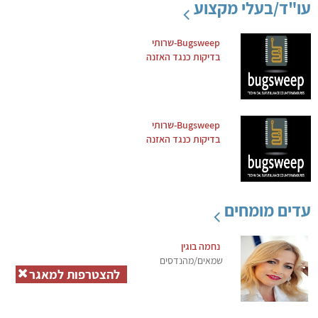
עו"ד/בעלי מקצוע
Bugsweep-שרותי
בדיקות כנגד האזנה
Bugsweep-שרותי
בדיקות כנגד האזנה
עדים מומחים
נחמה בוגין
שמאים/מהנדסים
להצטרפות למאגר