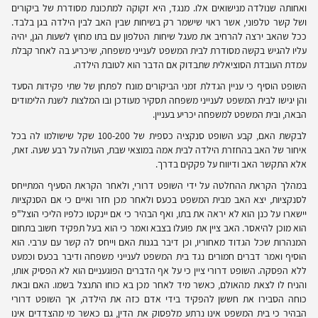
ואחותה שנולדה מנישואים אלו. מנגד, היא זקוקה למתכונת מסודרת של ביקורים
ושל קשר טלפוני, אשר ראוי שישמר רק בשיחות שבין האב לבין הילדה בגן בלבד.
ככל שהאב ירצה להרחיב את מעגל שיחות הטלפון עם בתו מחוץ לשעות הגן, יהיה
עליו להגיש בקשה מסודרת לבית המשפט לענייני משפחה, שיכריע בה לאחר קבלת
עמדת העובדת הסוציאלית שתבדוק אם הדבר הוא לטובת הילדה.
השופט הוסיף כי עניין הגדלת זמני הביקורים מונח לפתחן של שתי פקידות הסעד
והן יגישו לבית המשפט לענייני משפחה תסקיר מעודכן ובו המלצות לשנת הלימודים
הבאה, ובית המשפט למשפחה יכריע בעניין.
לבקשת האם, קבע השופט סנקציה כספית של 100-200 שקל שישולמו לה בכל
איחור של האב בהחזרת הילדה לבית אמה במוצאי שבת, העולה על רבע שעה. זאת,
אלא התקשר האב ודיווח על פקקים בדרך.
במהלך הקראת ההחלטה על ידי השופט דרורי, ולאחר הקראת הסעיף המתייחס
לסנקציות, יצא האב מבית המשפט בכעס ולאחר מכן חזר ואיים כי אם הסנקציות
יישארו על כנן הוא לא יראה את בתו, ואף הבהיר כי אם יינקטו כלפיו הליכי הוצל"פ
הוא מוכן להיאסר. האב ציין את פועלו בצבא ואמר כי הוא בעל תפקיד חשוב בתחום
המנהרות שכל הגדוד מאחוריו, וכן דיבר בגנות האם וייחס לה קשר עם ערבי. הוא
הוסיף ואמר דברים חמורים נגד בית המשפט לענייני משפחה ודיבר בכעס וכמעט
ללא הפסקה. השופט דרורי ציין כי על אף הדברים הפוגעניים הוא לא הפסיק אותו,
והניח לו לצאת מהאולם, כאשר מיד לאחר מכן בא כוחו התנצל בשמו. האם ובאת
כוחה הסבירו את חששן להפקיד בידי אדם כזה את הילדה, אך השופט דרורי
הבהיר כי בית המשפט אינו נרתע מלפסוק את הדין, גם כאשר מי מהצדדים אינו