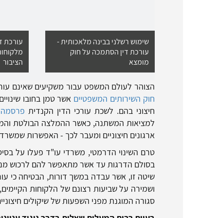
שימוש רשלני בבינה מלאכותית -
עורכת די
עורכת דין הסתמכה על חוק
מלקוחות
מומצא
הציבור
הצוהר לעולם המשפט עבור משקיעים שאינם עורכי דין נפתח בשנת 2007, כאשר 
חוק השירותים המשפטיים
אשר טמן בחובו שינויים
חיצוני בהם. לשכת עורכי הדין הקנדית
פרסמה 22 המלצו
למציאות המשתנה, כאשר ההמלצה הבולטת והמטר
ארגונים חיצוניים ומעבר לכך - האפשרות שמשרדי ע
טרם השינוי הדרמטי, משרדי עו"ד פעלו על בסיס
בסולם הדרגות עד אשר מתאפשר להם לרכוש מני
שיטה זו, אשר עבדה במשך דורות, הבטיחה כי עו
ושמירה על שביעות רצונם של הלקוחות הקיימים,
סגורה המוגנת מפני השפעות של שיקולים חיצוניים
בעיות רבות המעלות שאלות בדבר ניגוד עניינים