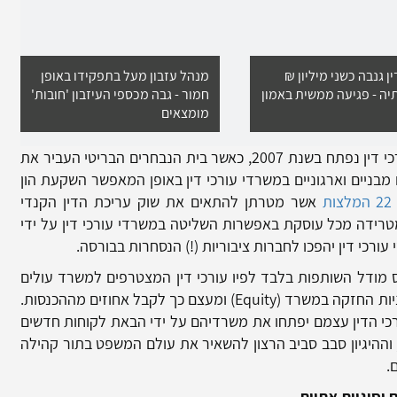
ן גנבה כשני מיליון ₪
מנהל עזבון מעל בתפקידו באופן
יה - פגיעה ממשית באמון
חמור - גבה מכספי העיזבון 'חובות'
מומצאים
בית הנבחרים הבריטי העביר את
 מבניים וארגוניים במשרדי עורכי דין באופן המאפשר השקעת הון
ת
אשר מטרתן להתאים את שוק עריכת הדין הקנדי
ידה מכל עוסקת באפשרות השליטה במשרדי עורכי דין על ידי
ורכי דין יהפכו לחברות ציבוריות (!) הנסחרות בבורסה.
 מודל השותפות בלבד לפיו עורכי דין המצטרפים למשרד עולים
ות החזקה במשרד (
Equity
) ומעצם כך לקבל אחוזים מההכנסות.
רכי הדין עצמם יפתחו את משרדיהם על ידי הבאת לקוחות חדשים
 וההיגיון סבב סביב הרצון להשאיר את עולם המשפט בתור קהילה
.
 וסוגיות אתיות