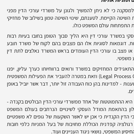
למסקנה כי לא ניתן להמשיך ולגונן על משרדי עורכי הדין מפני
ת השיטה הקיימת. לטענתם, שינוי השיטה טמון בשילוב של מחזיקי
ת התפתחות עולם המשפט כולו.
י במשרד עורכי דין היא הליך סבוך הטומן בחובו בעיות רבות
יות. דוגמאות לסוגיות אלו הם מצבים בהם לקוח של משרד תובע
או מצב בו עורכי הדין העומדים בראש המשרד נאלצים לתת דין
 משפטי.
גידים המחזיקים במשרד ורואים ברווחיותו כערך עליון, יפנו
Legal Process 
) וזאת במטרה להעביר את הפעילות המשפטית
נות - למדינות בהן כוח העבודה זול יותר, דבר אשר יוביל באופן
ם.
יא ההתמוטטות של אחד ממשרדי עורכי הדין הבולטים בקנדה -
ון בהתאמת המודל העסקי לשינויים הנרחבים בעולם המשפט
י הדין הקנדית כי אכן יש לאשר השקעות של גופים לא משפטיים
רגולציה קפדנית הכוללת מחויבות של בעל המניות כלפי חובות
סיון המשפטי, נושאי ניגוד העניינים ועוד.