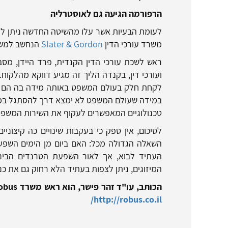
הרפורמה הגיעה גם לאוסטרליה
לעומת הבעיות אשר עלו מהשיטה החדשה ניתן לר
משרד עורכי הדין
Slater & Gordon
הנחשב למשרד
ראש לשכת עורכי הדין הקנדית, פרד היידן, מסבי
ועורכי דין, בקנדה הליך זה מגיע דווקא מהלקוח. 
לקחת חלק בעולם המשפט באותה מידה בה הם לו
במידה שעולם המשפט לא ימצא דרך להסתגל במהי
טכנולוגיים המאפשרים לעקוף את השירות המשפטי
לסיכום, אין ספק כי בעקבות שינויים כה קיצונ
השאלה הגדולה מכל: האם ביום מן הימים השפעות
העתיד לבוא, אך לאור השפעת הטרנדים הבינל
המיזוגים, ניתן לצפות בעתיד הלא רחוק גם את כ
הכותב, עו"ד זהר פישר, הוא ראש משרד
obus
/
http://robus.co.il