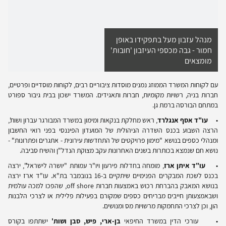
מנהל עזבון מעל בתפקידו באופן
חמור - גבה מכספי העיזבון 'חובות'
מומצאים
עם לקוחות המשרד הממוזג נמנים מוסדות ציבוריים רבים, לקוחות מוסדיים ופרטיים,
חברות בניה, רשויות מקומיות, חברות ותאגידים. המשרד ישכון בבית גיבור ספורט
במתחם הבורסה ברמת גן.
•
עו"ד אסף אנגלרד
, ראש מחלקת בנקאות ומימון במשרד המבורגר עברון ושות',
הרצה השבוע בכנס השדרה הניהולית של המועדון הפיננסי בפני רואי החשבון
ומנהלי כספים בנושא "מימון פרויקטים של התחדשות עירונית - אתגרים ופתרונות" -
נושא חם שנמצא בכותרות בשנים האחרונות עקב מצוקת הנדל"ן והשיח סביבה.
•
עו"ד איתן ארז
, מומחה בחדלות פירעון ויו"ר עמותת "יושרה לישראל", ירצה
בכנס לשכת המבקרים הפנימיים שיתקיים ב-16 בנובמבר בת"א. עו"ד ארז ירצה
בנושא המאבק בהברחת רכוש באמצעות חברות
off shore
, שהפכו למכה עולמית
ושבאמצעותן חייבים מבריחים כספים שמקורם בפעילות פלילית או לצרכי הלבנות
הון, וכן לצרכי התחמקות מרשויות מס ומנושים.
• עורכי הדין במשרד החיפאי
בן-ארי, פיש, סבן ושות'
ישתתפו בקורס