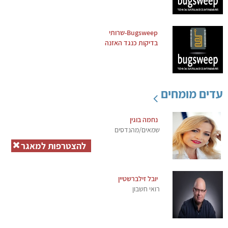
Bugsweep-שרותי
בדיקות כנגד האזנה
עדים מומחים
נחמה בוגין
שמאים/מהנדסים
להצטרפות למאגר
יובל זילברשטיין
רואי חשבון