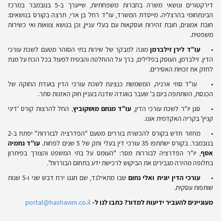
דירקטורים ונושאי משרה בחברות משפחתיות, שייערך ב-5 בנובמבר במרכז
הבינתחומי בהרצליה. מייסדת המשרד, עו"ד רחל בן ארי, תרצה בקורס בנושאים:
חובת אמונים, חובת זהירות ועסקאות עם בעלי עניין, וכן בנושא צוואות ואי כשירות
משפטית.
•
עו"ד לירן זילברמן
מונה למבקר של שירות בתי הסוהר מטעם לשכת עורכי
הדין. זילברמן, העוסק בפלילים, ברך על ההחלטה והבטיח לפעול בכל הכח על מנת
לחזק את זכויות האסירים.
• עו"ד סוזי ארניה, המשמשת כנציגת לשכת עורכי הדין בועדת החוקה של
הכנסת, השתתפה ביום ב' שעבר בוועדה שדנה בעניין חוק האזנות סתר.
• סגן יו"ר לשכת עורכי הדין,
עו"ד מנחם מושקוביץ
, החל להרצות קורס 'דיני
קניין' בקריה האקדמית אונו.
• מחזור חדש בקורס להכשרת בוררים מטעם "הפדרציה לבוררות" יפתח ב-2
בנובמבר. בקורס ישתתפו 35 עורכי דין בעלי ותק של 5 שנים לפחות.
עו"ד נחמיה
אסף
, יו"ר הפדרציה לבוררות מסר: "העומס על בתי המשפט והצורך בפיתרון
בחלופה מהירה מגבירים את הביקוש לרכישת ידע בתחום הבוררות".
•
עורכי הדין יונית ואלי נחום
שבו מתאילנד, שם חגגו ירח דבש שני ו-5 שנות
שותפות עסקית.
מעוניינים להעביר ידיעות למדור? כתבו לנו ל-
portal@hashavim.co.il