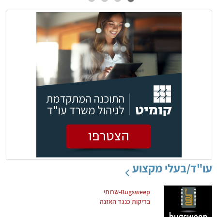
עו"ד/בעלי מקצוע
Bugsweep-שרותי
בדיקות כנגד האזנה