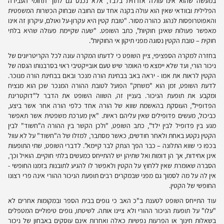
במעשה שהוא אינו עוולה אזרחית בלבד, אלא נכנס גם לתוך תחומי העבירה
הפלילית ובוודאי שאין הוא עולה בקנה אחד עם החובה שבחוק הכשרות המשפטית
והאפוטרופסות לנהוג כהורה מסור. "טובת קטין היא עקרון-על ואולם, עיקרון זה אינו
מאפשר פעולות שאינן חוקיות", כתב השופט. "שעה שקיימת פעולה שהיא בלתי
חוקית – טובת הקטין נסוגה מפני תיקון אי החוקיות".
בחזרה למקרה הספציפי, ציין השופט כי לדעתו המקרה עונה לכל הקריטריונים של
ניכור הורי, ועד שלא יימצא מי האומר שיש טעם אובייקטיבי ראוי בסרבנותו הגסה של
הקטין לראות את אמו - יראה באב בבחינת הורה מנכר ובאם בבחינת הורה מנוכר.
לדעת השופט, זמן הוא "משחק" הפועל לטובת ההורה המנכר שכן הוא מנציח
ומקבע את תופעת הניכור. בעניין זה, השווה השופט את הדבר ל"דוקטרינת
הפדופיל", העוסקת בהאשמת שווא של הורה אחד כלפי הורה אחר אשר ביצע,
כביכול, מעשים פדופילים שאין עליהם ראיות. "אין מערכת משפטית אשר תאפשר
מגע בין פדופיל לבין ילד", כתב השופט, "ולכן הקשר בין ההורה ה"חשוד" לבין
הקטין נקטע באחת ולאחר חודשים, כאשר מסתבר, למזלו של ה"חשוד" על לא עוול
בכפו כי שווא התלונה – כבר הפך הנתק לבר קיימא". לדברי השופט, שתי התופעות
אינן אחידות, אך הן דומות ואל שתיהן יש להתייחס כמעשים בלתי חוקיים. הואיל וכך,
הסברה שאומרת שאין ללחוץ על הקטין ולאפשר לו להגיע לתובנות בזמנו החופשי -
אין לה על מה לסמוך גם מפני שבמקרים רבים תופעת הניכור ההורי אינה פרי רצונו
החופשי של הקטין.
עוד התייחס השופט לטענת ב"כ האב כי גופים בבית הספר ובמקומות אחרים לא
"עלו" על תופעת הניכור ההורי ולא ציינו אותה. לשיטתו, גופים טיפוליים המטפלים
בשאלות חינוך או הפרעות נפשיות כאלה ואחרות אינם עוסקים באבחון של ניכור