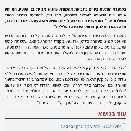
במסגרת החלטת ביניים בתביעת משמורת שהגיש אב על בנו הקטין, התייחס
שופט בית המשפט לענייני משפחה, ארז שני, לתופעת הניכור ההורי
והשלכותיה: " דעתי שניכור הורי פעיל אינו מעשה שהוא עוולה אזרחית בלבד,
אלא נכנס הוא לתוך תחומי העבירה הפלילית"
במסגרת החלטת ביניים בתביעתו של אב לקבלת משמורת על בנו, מתח שופט בית
המשפט לענייני משפחה בת"א, ארז שני, ביקורת חריפה על האב, שלשיטתו מסית
את בנו נגד אמו באופן שהוביל לניתוק הקשר ביניהם. נוכח האמור, הורה השופט על
מתן חוות דעת דחופה שתתן מענה לשאלה האם קיים ניכור הורי ומה ניתן לעשות
לאלתר להכחדת התופעה.
"ספק גמור בעיניי אם זקוק אני לאמירה של מומחה על-מנת לקבוע כי לפניי ניכור
הורי ומהדרג הנחשב כחמור ביותר מכולם", כתב השופט שני, "לאמור סרבנות ללא
צידוק קיים של קטין לראות את אמו ולפגוש בה... נכון שמדובר בילד הלומד בחינוך
המיוחד ונכון שמדובר בילד חרדתי. אלא שאותן חרדות לא תמול ולא שלשום
"נולדו" והן לא הפריעו לילד לקיים קשר עם שני הוריו. במילים אחרות, הטריגר
לניכור ההורי ספק גמור אם קשור לנסיבותיו המיוחדות של הקטין, אף כי ברור
שהקטין, על נסיבותיו המיוחדות, הוא "טרף קל" להורה מנכר".
עוד בנושא