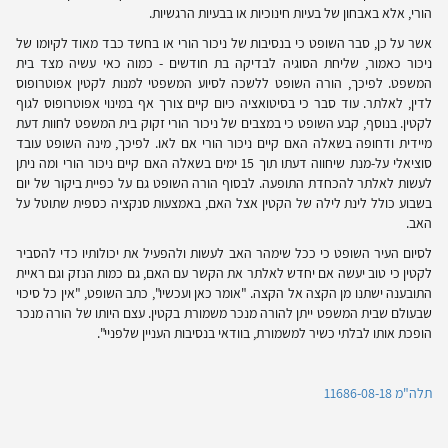
הורי, אלא באבחון של בעיות חינוכיות או בבעיות הרגשיות.
אשר על כן, סבר השופט כי בנסיבות של ניכור הורי או בחשד כבד מאוד לקיומו של
ניכור כאמור, שליחת הסוגיה לבדיקה בת חודשים - כמוה כאי עשיה מצד בית
המשפט. לפיכך, הורה השופט ללשכה לסיוע המשפטי למנות לקטין אפוטרופוס
לדין, לאלתר. עוד סבר כי בסיטואציה כיום קיים צורך אף במינוי אפוטרופוס לגוף
לקטין. בנוסף, קבע השופט כי במצבים של ניכור הורי זקוק בית המשפט לחוות דעת
מיידית ודחופה בשאלה האם קיים ניכור הורי אם לאו. לפיכך, מינה השופט עובד
סוציאלי על-מנת שיחווה דעתו תוך 15 ימים בשאלה האם קיים ניכור הורי ומה ניתן
לעשות לאלתר להכחדת התופעה. לבסוף הורה השופט גם על כפיית ביקור של יום
בשבוע כולל לינת לילה של הקטין אצל האם, באמצעות סנקציה כספית שתוטל על
האב.
לסיום העיר השופט כי ככל שימהר האב לעשות ולהפעיל את יכולותיו כדי להסביר
לקטין כי טוב יעשה אם יחדש לאלתר את הקשר עם האם, גם כמות הנזק וגם ראיית
התובענה ישתנו מן הקצה אל הקצה. "אומר כאן ועכשיו", כתב השופט, "אין כל סיכוי
שבעולם שבית המשפט ייתן להורה מנכר משמורת בקטין. עצם היותו של הורה מנכר
הופכת אותו לבלתי כשיר למשמורת, בוודאי בנסיבות העניין שלפניי".
תלה"מ 11686-08-18