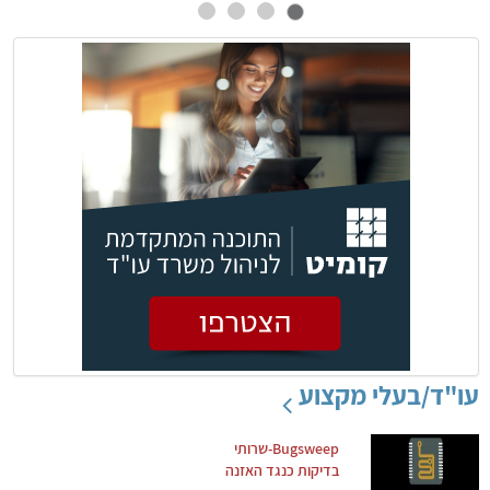
עו"ד/בעלי מקצוע
Bugsweep-שרותי
בדיקות כנגד האזנה