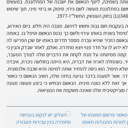
אותה בשמיכה, ליטף הנאשם את ישבנה של המתלוננת. במעשים
 במתלוננת מעשה לשם גירוי, סיפוק או ביזוי מיני, תוך שימוש
עקבות חום גבוה וחשש לזיהום. מצבה היה חלש. ביום האירוע,
יפול בשנית באותו עירוי ולשם כך נכנס הנאשם וטיפל בו. באותה
אשם הזכיר שהיא עברה מספר חדרים באותו יום שכן הפריעו לה
א ידוע לו על חדר פנוי ויצא מחדרה. ואולם, לאחר שבדק והבין כי
היא קמה ממיטתה על מנת לקחת את הדברים שלה לצורך המעבר,
יר. כשהחלה לארוז את דבריה, היא הייתה בחולשה ניכרת, איבדה
לא תיפול. הוא ניסה להחזיר אותה למיטה והיא שכבה אלכסונית.
דר. אשר לטענה בדבר נגיעה בחזה שלה, השיב הנאשם כי כאשר
 אך זאת ללא כוונה מינית. הנאשם הכחיש כי ביצע מעשה מגונה
 סובייקטיבית שלה שאינה משקפת את המציאות.