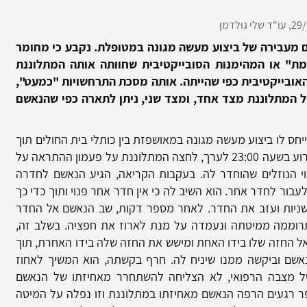
29/
עו"ד שלי גולדמן
 מעבירה של ביצוע מעשה מגונה במטופלת. נקבע כי מחומר
מת" או המהימנות הסובייקטיבית שחוותה אותה המתלוננת
האובייקטיבית כפי שהייתה. אותה מסכת התרחשויות "כמעט",
של המתלוננת מצד אחד, ומצד שני, ניתן לתארה כפי שהנאשם
חס לו ביצוע מעשה מגונה במאושפזת בין כותלי בית החולים תוך
כדי עבודתו. בהתאם לגרסת המאשימה ביום האירוע בשעה 23:00 לערך, לחצה המתלוננת על פעמון ההתראה על
וי הנוזלים שהוחדר לה. בעקבות הקריאה, הגיע הנאשם לחדרה
עבור לחדר אחר. הוא השיב לה כי אין חדר אחר פנוי ותוך כדי כך
ניות ועזב את החדר. לאחר מספר דקות, שב הנאשם אל החדר
תרוממה ממיטתה ונעמדה על מנת לארוז את חפציה. בשלב זה,
 החזה שלו בידו האחת ומישש את החזה שלה בידו האחרת, תוך
שם וביקשה ממנו שיניח לה. חרף בקשתה, הוא המשיך לאחוז
ל מצבה הרפואי, לא הצליחה להשתחרר מאחיזתו של הנאשם
פר רגעים הרפה הנאשם מאחיזתו במתלוננת וזו נפלה על המיטה