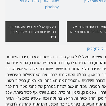
מאשר פרסום תמונתו של
העליון: יש לנקוט בענישה מחמירה
ין למרות התנגדות תאומו
בגין עבירות תעבורה שסופן אובדן
חיים
ל, לחץ כאן
די המאשימה מעל לכל ספק סביר כי הנאשם ביצע העבירה המיוחסת
נהגותו, בפרט ביחס לנקודות המגע הפיזי שנוצרו, הם מניחים את
ת סבירה חלף התזה המרשיעה שחותרת אליה המאשימה. כב'
קור הראשון, החלה המתלוננת לבחון את השתלשלות האירועים,
בצורה חשדנית שהטרידה את חשיבתה. הא-ראיה, בביקור השני,
את חפציה, עמד הנאשם לצדה במרחק של כחצי מטר, וזה כבר
 יוצא אם כן, כי אין זה בלתי נמנע, ואולי אף סביר ביותר, שכל
מכן (החל מאחיזת הראש בחוזקה ומה שאירע בהמשך), תהיה
הגות הנאשם, בפרט ברובד המיני, התנהגות שהחלה לדבריה