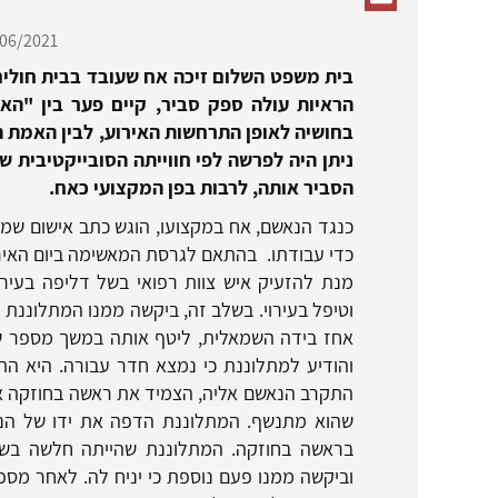
06/2021,
בית משפט השלום זיכה אח שעובד בבית חולים
הראיות עולה ספק סביר, קיים פער בין "הא
בחושיה לאופן התרחשות האירוע, לבין האמת 
ניתן היה לפרשה לפי חווייתה הסובייקטיבית 
הסביר אותה, לרבות בפן המקצועי כאח.
כנגד הנאשם, אח במקצועו, הוגש כתב אישום שמיי
מנת להזעיק איש צוות רפואי בשל דליפה בעיר
וטיפל בעירוי. בשלב זה, ביקשה ממנו המתלוננת ל
אחז בידה השמאלית, ליטף אותה במשך מספר ש
והודיע למתלוננת כי נמצא חדר עבורה. היא ה
התקרב הנאשם אליה, הצמיד את ראשה בחוזקה אל
שהוא מתנשף. המתלוננת הדפה את ידו של הנא
בראשה בחוזקה. המתלוננת שהייתה חלשה בש
וביקשה ממנו פעם נוספת כי יניח לה. לאחר מס