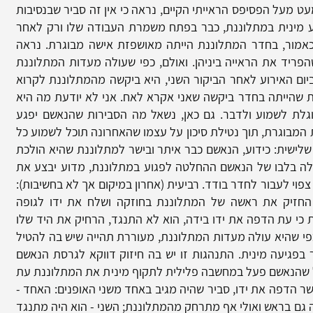
עט מעל הפסיפס הראייתי הקיים, נראה כי אין זה סביר שבנסיבות
ע מינית במתלוננת, כבר בפתח משמרת העבודה שלו ורק לאחר
כאמור, בחדר המתלוננת הייתה מאושפזת אישה מבוגרת. נראה
שהפריד את הראייה ביניהן. ואולם, כפי שעולה מעדות המתלוננת
יום האירוע לאחר הביקור השני, היא ביקשה מהמתלוננת לקרוא
 שהייתה בחדר ביקשה שאני אקרא לאח. אני לא יודעת מה היא
גלת לשמוע ולדבר. גם כאן, נשאל מה הסבירות שהנאשם יפגע
מבוגרת, תוך נטילת סיכון על עצמו שהאחרונה תוכל לשמוע כל
לישית: כידוע, הנאשם כבר איתר ובישר למתלוננת שהיא הולכת
מלה בלבו של הנאשם ההחלטה לפגוע במתלוננת, מדוע יבצע את
פוי לעבור לחדר בודד. רביעית (אחרון במיקום אך לא בחשיבות):
החזיק את ראשה של המתלוננת בחוזקה ושלח את ידו לגופה
 כי עת הדפה את ידו בידה, הוא לא התנגד, הרחיק את היד שלו
פי שהיא עולה מעדות המתלוננת, מעוררת תהייה שיש בה להטיל
פגיעה מינית. התנהגות זו יש בה חיזוק דווקא לגרסת הנאשם
כל שהנאשם פעל במחשבה פלילית לתקוף מינית את המתלוננת עת
ר הדפה את ידו, סביר שהיה מגיב באחד משני האופנים: האחד -
 גם בראש ואולי אף מתרחק מהמתלוננת; השני - הוא היה מתנגד