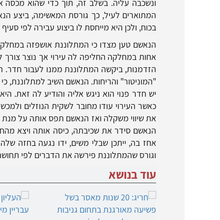
ונשכבה עליה. בשלב זה, תוך כדי שהוא מכסה 
המתוארים לעיל, כך גורסת המאשימה, ביצע הנאשם
בכוח, ולכן היא מייחסת לו ביצוע עבירה לפי סעיף 348(ג1) בחוק העונשין, התשל"ז-1977.
הנאשם טען מצדו כי המתלוננת אושפזה במחלקה ב
אחות במחלקה החליפה לה עירוי אך נוצר צורך לט
הזדמנות, ביקשה המתלוננת ממנו לעבור חדר. הנ
"המוניטור" והריחות. הנאשם השיב למתלוננת, כי ל
יש חדר פנוי הוא ניגש אליה והודיע לה זאת. 
כאשר העירוי עודו מחובר לשקית הנוזלים ולמכש
את שיווי משקלה ואז הנאשם תפס אותה על מנת ש
הנאשם סידר את שכיבתה, כיסה אותה ויצא מהח
אחז בה, ייתכן שבלי משים, ידו נגעה בחזה שלה
וגורס שהמתלוננת פירשה את הדברים לפי תחושה
עוד בנושא