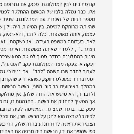
קודמת בינו לבין המתלוננת. מכאן, אם נתרומם מ
אלו, כבר גמלה בלבו של הנאשם ההחלטה לפגו
מספר דקות של היכרות עם המתלוננת. שנית: 
שהייתה מרותקת למיטה. בין המיטות היה וילון 
עצמה, אותה מאושפזת יכלה לדבר, והא-ראיה, ב
לאח; בעדותה במשפט העידה: "אז כשקמתי, זאת
רצתה..." , ללמדך שאותה מאושפזת הייתה מסו
מינית במתלוננת בחדר, סמוך למיטת המאושפזת ה
זעקה או צעקה מצד המתלוננת עקב "הפגיעה". ש
לעבור לחדר שבו תשהה "לבד" . אם נניח כי ג
זממו בחדר מאוכלס דווקא, כשהוא יודע שהקורבן צ
במהלך האירועים בביקור השני, כאשר הנאשם 
(לדבריה, היא מישש את החזה שלה), אין מחלוקת
אך המשיך להחזיק את ראשה . התנהגות זו, גם כ
ספק כבד בתזה שמציגה המאשימה לפיה מדובר ב
לפיה כל שרצה הוא להגן על הראש. שכן, אם וכ
הצמיד את ראשה לחזהו ונגע בחזה שלה, הרי כאש
כפי שהסיר את ידו, הנאשם היה מרפה את האחיזה