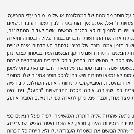
 על חוסר מהימנות של המתלוננת או של מי מיתר עדי התביעה.
אחיות ד׳ ו-א׳, אמנם אין זהות ביניהן לבין תיאור העובדות שאינו
טי ויש בו לתמוך דווקא בהגנת הנאשם. אשר לעדות המתלוננת,
וננת תיארה את התרחשות הדברים בצורה צלולה ובטוחה ותיארה
ושיה בזמן אמת. רובם של רכיבי גרסתה העובדתית אינם שנויים
ת הנאשם הותירה רושם מהימן. הנאשם העיד בביטחון עצמי ונתן
מייחסת לו המאשימה, בפרט, ביחס לרכיבים העובדתיים שבהם
ו במשפט ישנה הרחבה מסוימת של תיאור הדברים זאת ביחס לאופן
עימות לא נמצאו סתירות שיש בהן לבסס חוסר אמינות שלו. מחומר
 או המהימנות הסובייקטיבית שחוותה אותה המתלוננת בחושיה
יבית כפי שהייתה. אותה מסכת התרחשויות "כמעט", ניתן היה
ת מצד אחד, ומצד שני, ניתן לתארה כפי שהנאשם הסביר אותה,
ת, נראה שהתזה אליה חותרת המאשימה ולפיה פעל הנאשם כפי
ה סבירה בנסיבות העניין. מכאן, לא הוכח היסוד הנפשי שבעבירה.
חר שהחל הנאשם את משמרת העבודה שלו ולא הייתה כל היכרות