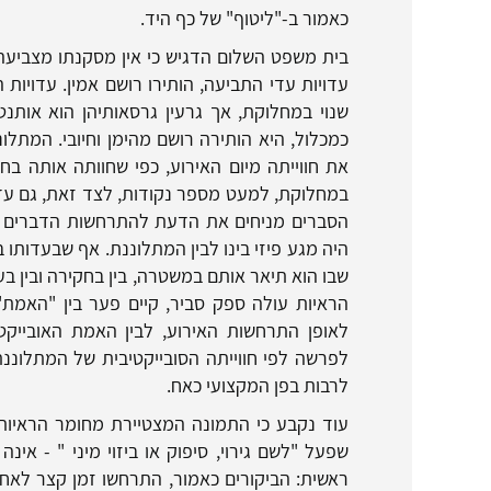
כאמור ב-"ליטוף" של כף היד.
בית משפט השלום הדגיש כי אין מסקנתו מצביעה
עדויות עדי התביעה, הותירו רושם אמין. עדויות ה
שנוי במחלוקת, אך גרעין גרסאותיהן הוא אותנ
כמכלול, היא הותירה רושם מהימן וחיובי. המתל
את חווייתה מיום האירוע, כפי שחוותה אותה בח
במחלוקת, למעט מספר נקודות, לצד זאת, גם עדו
הסברים מניחים את הדעת להתרחשות הדברים ש
היה מגע פיזי בינו לבין המתלוננת. אף שבעדות
שבו הוא תיאר אותם במשטרה, בין בחקירה ובין ב
הראיות עולה ספק סביר, קיים פער בין "האמת"
לאופן התרחשות האירוע, לבין האמת האובייקט
לפרשה לפי חווייתה הסובייקטיבית של המתלוננ
לרבות בפן המקצועי כאח.
עוד נקבע כי התמונה המצטיירת מחומר הראיו
שפעל "לשם גירוי, סיפוק או ביזוי מיני " - אינ
ראשית: הביקורים כאמור, התרחשו זמן קצר לא