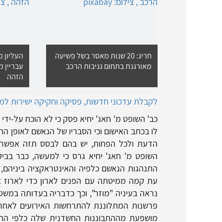
חריג: 20 שנות מאסר בשל פשיעה
העליון 
מאורגנת בתחום גניבות הרכב
עבריין מ
הזהה
לקבלת עדכוני חדשות, פסיקה וחקיקה ישירות למיי
כב' השופט מ' חאג' יחיא פסק כי לא הוכח על-י
לו בכתב האישום וכי הסבריו של הנאשם לאופן הת
הדעת ולכל הפחות, יש בהם לבסס תזה אפשרי
השופט מ' חאג' יחיא גרס כי למעשה, כבר בבי
התנהגות הנאשם כלפיה והאינטראקציה ביניהם, 
עת קמה ממיטתה עם הפנים לארון כדי לארוז 
נראה בעיניה "מוזר", וכך כדבריה בעדותה במשטרה.
פרשנות המתלוננת להתרחשות האירועים לאחר 
מושפעת מההתבוננות החשדנית שלה כלפי התנ