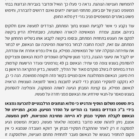
להמחשת הענישה הנוהגת. נראה כי פעלו כך הואיל ומדובר בעבירות הנדונות בבתי
המשפט כענין של יום ביומו, מתחמי הענישה ידועים ואינם דרושים להבהרה, וחיפוש
פשוט באתרים המשפטיים מניב גזרי דין מלוא החופן.
עוד נקבע כי אשר לקביעת העונש בתוך המתחם, הצדדים למעשה אינם חלוקים
ביניהם. אמנם, עמדת המאשימה לכאורה השתנתה, כשבתחילת הדיון ביקשה
למקם את העונש בתחתית המתחם, ובסופו ביקשה לקבוע אותו בשליש התחתון של
המתחם. עם זאת, לנוכח החובה לבחור בפרשנות המיטיבה עם הנאשם, יש לבחור
את עתירתה המֵקלה יותר של המאשימה. ממילא, גם אילו נפרש אחרת את עמדתה,
יש לקבל את טיעוני ההגנה, בדבר מגוון שיקולים העומדים לזכות הנאשם ומצדיקים
להסתפק בעונש צופה פני עתיד: הנאשם בן 49 ;נורמטיבי ונעדר הרשעות קודמות;
הודה במיוחס לו בשלב מוקדם מאוד של ההליך, למעשה, בדיון ההקראה הראשון בו
היה מיוצג; הנאשם והמתלוננת אינם מצויים בקשר מזה תקופה ממושכת. הנה כי כן,
לא נזקקנו לתסקירי המבחן כדי להגיע לתובנות באשר לתוצאה העונשית הראויה
לנאשם. ממילא, גם קצינת המבחן הגיעה לאותה המסקנה, והמליצה להסתפק
בעונש מאסר על-תנאי שירתיע את הנאשם מפני חזרה על מעשיו.
בית משפט השלום הוסיף והדגיש כי מלוא הנתונים הרלבנטיים להכרעה נמצאו
בידי ב"כ הצדדים במועד בו הודיעו על הסדר הטיעון. מכאן, הפנייתו של
הנאשם לקבלת תסקיר מבחן לא הייתה מחויבת המציאות, לשון המעטה.
אמנם, ניתן לתהות שמא מדובר בחוכמה שלאחר מעשה, כשבית המשפט הגיע
למסקנה זו רק לאחר שהתקבלו תסקירי מבחן אך דווקא העובדה שנמצא כי אין
מקום להחמיר בעונשו של הנאשם מעבר לתחתית מתחם הענישה, ושלמסקנה זו