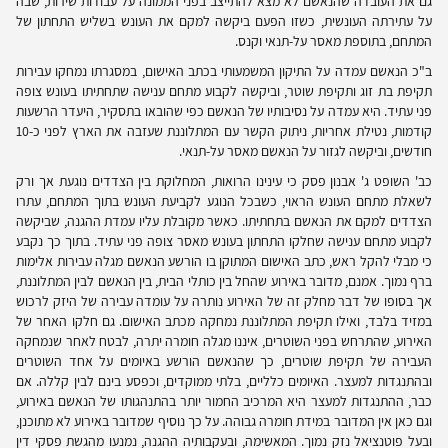
גם את העובדה שהנאשם לא מצא להתייצב בפני הממונה על עבודות שירות, שבה
על עתירתה העונשית, כשזו הפעם ביקשה למקם את העונש בשליש התחתון של
המתחם, בתוספת מאסר על-תנאי וקנס.
ב"כ הנאשם עמדה על התיקון המשמעותי בכתב האישום, במסגרתו נמחקו עבירות
תקיפת בת זוג ותקיפת שוטר, וביקשה לקבוע מתחם ענישה שתחתיתו בעונש צופה
פני עתיד. היא עמדה על נסיבותיו של הנאשם כפי שהובאו בתסקיר, היעדר הרשעות
קודמות, נטילת אחריות, ניתוק הקשר עם המתלוננת שעזבה את הארץ לפני כ-10
חודשים, וביקשה לגזור על הנאשם מאסר על-תנאי.
כב' השופט ג' אבנון פסק כי עינינו הרואות, המחלוקת בין הצדדים נוגעת אך ורק
לשאלת מתחם העונש הראוי, כשבכל הנוגע לקביעת העונש בתוך המתחם, עתרו
הצדדים למקם את הנאשם בתחתיתו. כאשר מקובלת עליו עמדת ההגנה, שביקשה
לקבוע מתחם ענישה שחלקו התחתון בעונש מאסר צופה פני עתיד. בתוך כך נקבע
כי מבלי להקל ראש, כתב האישום המתוקן בו הורשע הנאשם מגלה עבירות אלימות
ברף נמוך. אמנם, מדובר באירוע שהחל בין כותלי הבית, בין הנאשם לבין המתלוננת,
אך בסופו של דבר מחלק זה של האירוע נותרה על עומדה עבירה של היזק לרכוש
במזיד בלבד, ואילו תקיפת המתלוננת נמחקה מכתב האישום. גם חלקו האחר של
האירוע, שהתרחש בפני השוטרים, איננו מגלה חומרה יתרה, לבטח לאחר שנמחקה
העבירה של תקיפת שוטרים, כך שהנאשם הורשע באיומים על אחד השוטרים
ובהתנגדות למעצר. האיומים כלליים, בלתי ממוקדים, וכפסע בינם לבין קללה. אם
כבר, ההתנגדות למעצר היא המרכיב החמור יותר בהתנהגותו של הנאשם באירוע,
וגם כאן אין המדובר במידת חומרה גבוהה. על כך נוסיף שמדובר באירוע לא מתוכנן,
ובעל פוטנציאל נזק נמוך. המאשימה, ובעקבותיה ההגנה, נמנעו מהגשת פסקי דין