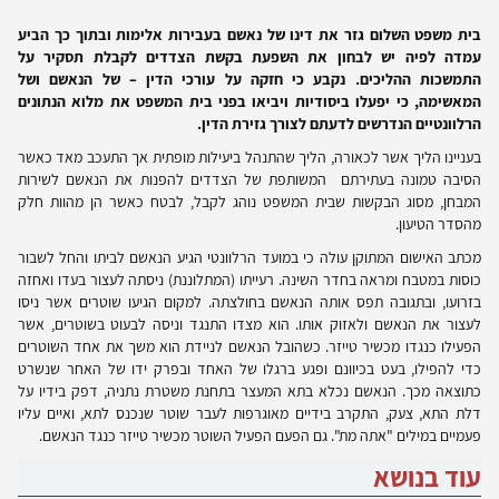
בית משפט השלום גזר את דינו של נאשם בעבירות אלימות ובתוך כך הביע
עמדה לפיה יש לבחון את השפעת בקשת הצדדים לקבלת תסקיר על
התמשכות ההליכים. נקבע כי חזקה על עורכי הדין – של הנאשם ושל
המאשימה, כי יפעלו ביסודיות ויביאו בפני בית המשפט את מלוא הנתונים
הרלוונטיים הנדרשים לדעתם לצורך גזירת הדין.
בעניינו הליך אשר לכאורה, הליך שהתנהל ביעילות מופתית אך התעכב מאד כאשר
הסיבה טמונה בעתירתם המשותפת של הצדדים להפנות את הנאשם לשירות
המבחן, מסוג הבקשות שבית המשפט נוהג לקבל, לבטח כאשר הן מהוות חלק
מהסדר הטיעון.
מכתב האישום המתוקן עולה כי במועד הרלוונטי הגיע הנאשם לביתו והחל לשבור
כוסות במטבח ומראה בחדר השינה. רעייתו (המתלוננת) ניסתה לעצור בעדו ואחזה
בזרועו, ובתגובה תפס אותה הנאשם בחולצתה. למקום הגיעו שוטרים אשר ניסו
לעצור את הנאשם ולאזוק אותו. הוא מצדו התנגד וניסה לבעוט בשוטרים, אשר
הפעילו כנגדו מכשיר טייזר. כשהובל הנאשם לניידת הוא משך את אחד השוטרים
כדי להפילו, בעט בכיוונם ופגע ברגלו של האחד ובפרק ידו של האחר שנשרט
כתוצאה מכך. הנאשם נכלא בתא המעצר בתחנת משטרת נתניה, דפק בידיו על
דלת התא, צעק, התקרב בידיים מאוגרפות לעבר שוטר שנכנס לתא, ואיים עליו
פעמיים במילים "אתה מת". גם הפעם הפעיל השוטר מכשיר טייזר כנגד הנאשם.
עוד בנושא