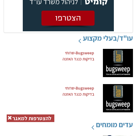
עו"ד/בעלי מקצוע
Bugsweep-שרותי
בדיקות כנגד האזנה
Bugsweep-שרותי
בדיקות כנגד האזנה
להצטרפות למאגר
עדים מומחים