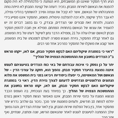
הגיע חרף תסקיר שאיננו מן המשובחים, היא הנותנת כי מלכתחילה לא היה מקום
להפנות את הנאשם לשירות המבחן. נזכיר: דעתה של קצינת המבחן לא הייתה נוחה
מהתנהלותו של הנאשם, אשר לא קיבל את עצתה וסירב להשתתף בהליכי גמילה,
לא עבר הליך שיקומי, ולא זכה להמלצה טיפולית. משמע, התסקיר איננו מסייע בידי
ההגנה, ולמרות זאת סבורים שני הצדדים, ובצדק, כי גם במצב דברים זה יש
להעמיד את עונשו של הנאשם בתחתית המתחם. ממילא אין חובה להזמין תסקיר
מבחן לנאשם שגילו עולה על 21 ,וממילא הדבר נתון לשיקול דעתו של בית המשפט.
גם לאחר קבלת התסקיר, גזירת העונש מסורה לעולם לסמכותו של בית המשפט,
אשר קובע את משקלו של התסקיר כמרכיב אחד מני רבים.
"ראוי כי במסגרת שיקוליהם האם לבקש תסקיר מבחן, אם לאו, ייקחו מראש
ב"כ הצדדים בחשבון את ההתמשכות הצפויה של ההליך"
יתר על כן נפסק כי איכות עבודתם של באי כוח הצדדים בטיעוניהם לעונש
איננה נפגעת בהיעדר תסקיר מבחן. נהפוך הוא, חזקה על עורכי הדין – של
הנאשם ושל המאשימה, כי יפעלו ביסודיות ויביאו בפני בית המשפט את מלוא
הנתונים הרלוונטיים הנדרשים לדעתם לצורך גזירת הדין. ראוי כי במסגרת
שיקוליהם האם לבקש תסקיר מבחן, אם לאו, יקחו מראש בחשבון את
ההתמשכות הצפויה של ההליך.
כך במיוחד בעת הנוכחית, בה העומס הכבד
מנשוא המונח על כתפי שירות המבחן, איננו מאפשר הגשת תסקיר ראשון בטרם
יחלפו לפחות 10 חודשים, ולעתים מזומנות יותר מכך. נזכור גם שלרוב נדרש יותר
מתסקיר אחד, בין בשל המלצת שירות המבחן, ובין לאור עמדת הצדדים, והנה נמשך
שלב ההמתנה לטיעונים לעונש לאחר שהנאשם הורשע, שנה ומחצה, שנתיים, ואף
יותר מכך.