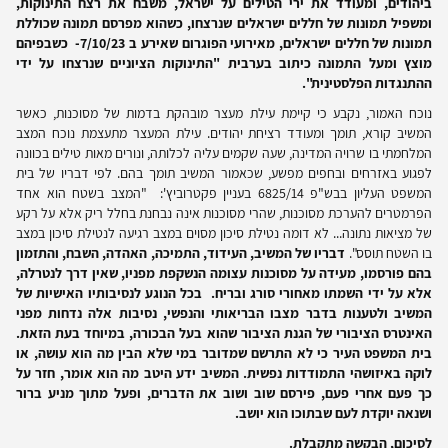
ביהודים, ומעודד את ירי הטילים על ישראל, משבח את רצח התינוקות,
ומשפיל תמונות של חללים ישראלים שנרצחו, כשהוא מפרסם תמונה שכוללת
תמונות של חללים ישראלים, מאירועי הפוגרום שאירע ב 7/10/23- כשבפיהם
מוצץ ומעל התמונה כיתוב בערבית "התינוקות הציוניים שנרצחו על ידי
ההתנגדות הפלסטינית".
נוכח האמור, נקבע כי קיימת עילת מעצר מובהקת בדמות של מסוכנות, כאשר
המשיב קורא, תומך ומעודד רציחת יהודים. עילת המעצר מתעצמת נוכח המצב
המלחמתי בו שרויה המדינה, שעה שקמים עליה לכלותה, ונורים מאות טילים בכוונה
לפגוע באזרחים ובחפים מפשע, שכאמור המשיב תומך בהם. לפי דבריו של בית
המשפט העליון בבש"פ 6825/14 בעניין פקטרוביץ': "המצב בשטח הוא אחד
הפרמטרים להערכת מסוכנות, שהרי מסוכנות אינה נבחנת בחלל ריק אלא על רקע
של מציאות נתונה... לא דומה נטילת סיכון מסוים במצב רגיעה לנטילת סיכון במצב
בו השטח תוסס".
דבריו של המשיב, העידוד, התמיכה, האהדה, השבח, והתזמון
בהם פורסמו, מעידה על מסוכנות עצומה הנשקפת מפניו, שאין דרך לנטרלה,
אלא על ידי השמתו מאחורי סורג ובריח. בכל הנוגע לנסיבותיו האישיות של
המשיב ולטענות בדבר מצבו הבריאותי והנפשי, נסיבות אלה נדחות מפני
האינטרס הציבורי של הגנת הציבור שהוא בעל הבכורה, במיוחד בעת הזאת.
בית המשפט העיר כי לא התרשם שמדובר במי שלא הבין מה הוא עושה, או
לוקה באיזושהי התמודדות נפשית. המשיב ידע היטב מה הוא אומר, חזר על
כך פעם אחרי פעם, פירסם שוב ושוב את הדברים, ופעל מתוך מניע ברור
ושנאה יוקדת לעם שבתוכו הוא יושב.
לסיכום, הבקשה מתקבלת.