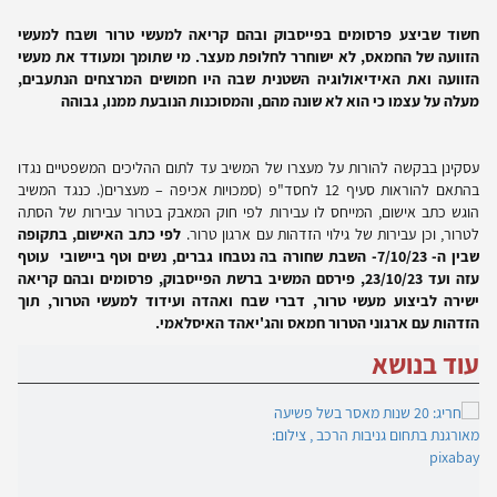
חשוד שביצע פרסומים בפייסבוק ובהם קריאה למעשי טרור ושבח למעשי
הזוועה של החמאס, לא ישוחרר לחלופת מעצר. מי שתומך ומעודד את מעשי
הזוועה ואת האידיאולוגיה השטנית שבה היו חמושים המרצחים הנתעבים,
מעלה על עצמו כי הוא לא שונה מהם, והמסוכנות הנובעת ממנו, גבוהה
עסקינן בבקשה להורות על מעצרו של המשיב עד לתום ההליכים המשפטיים נגדו
בהתאם להוראות סעיף 12 לחסד"פ (סמכויות אכיפה – מעצרים(. כנגד המשיב
הוגש כתב אישום, המייחס לו עבירות לפי חוק המאבק בטרור עבירות של הסתה
לטרור, וכן עבירות של גילוי הזדהות עם ארגון טרור.
לפי כתב האישום, בתקופה
שבין ה- 7/10/23- השבת שחורה בה נטבחו גברים, נשים וטף ביישובי עוטף
עזה ועד 23/10/23, פירסם המשיב ברשת הפייסבוק, פרסומים ובהם קריאה
ישירה לביצוע מעשי טרור, דברי שבח ואהדה ועידוד למעשי הטרור, תוך
הזדהות עם ארגוני הטרור חמאס והג'יאהד האיסלאמי.
עוד בנושא