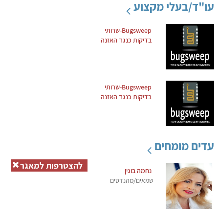
עו"ד/בעלי מקצוע
Bugsweep-שרותי
בדיקות כנגד האזנה
Bugsweep-שרותי
בדיקות כנגד האזנה
עדים מומחים
להצטרפות למאגר
נחמה בוגין
שמאים/מהנדסים