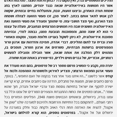
ההליכים המשפטיים נגדו, ואין מקום כלל לבחון חלופת מעצר. מפלצות האדם
אשר היו חמושות באידיאולוגיית שנאה כנגד יהודים, הסתננו לארץ בחג
שמחת תורה האחרון, וביצעו זוועות, טבח, והתעללות בחיים ובמתים, שקשה
לבן אנוש לתאר אותם בכתב. לאחר מכן, זכו מעשי הזוועה לצהלה ושמחה
מצד הארגון, ואף מצד תושבי עזה. מי שתומך ומעודד את מעשי הזוועה ואת
האידיאולוגיה השטנית שבה היו חמושים המרצחים הנתעבים, מעלה על עצמו
כי הוא לא שונה מהם, והמסוכנות הנובעת ממנו, גבוהה למדי, ובהיותה
מסוכנת אידיאולוגית, לא ניתן לשקול בעניינו חלופת מעצר, ומקומו מאחורי
סורג ובריח עד לתום ההליכים. דברי אהדה, תמיכה והזדהות עם ארגון טרור
המפורסמים ברשתות חברתיות, משרתים את ארגון הטרור, תומכים בו,
ומהווים דלק המלבה את אותה שנאה, אשר הובילה ומובילה למעשים
רצחניים, אכזריים, של גברים נשים וילדים, כפי שאירע באותה שבת שחורה.
יתרה מזו, נקבע כי המשיב פרסם מספר רב של פרסומים, בהם הוא מעודד את
מעשי ארגון החמאס הרצחני, מצדיע לאיראן ולמשמרות המהפכה ולכוח אל
קודס
אשר כלשונו: "...היו איתנו צעד אחר צעד בנקמה של העם החופשי...". בנוסף,
פרסם כיתובים שונים, תמונות של מחבלים, הזדהה עם כיתובים אחרים, קרא קריאה
ישירה לתקוף את ישראל בחזיתות נוספות מצד ערביי ישראל והגדה, תוך שהוא
אומר: "...אנחנו מזמינים את כוחות ההתנגדות והצעירים המורדים של עמנו וכלל בני
עמנו בגדה, בירושלים, ובשטחים הכבושים משנת 1948, הפליטים הפזורים בכל
רחבי העולם... להתקומם בכל החזיתות והרחובות ולהיכנס למערכה שלנו "טופן אל
אקצה", להצית את האדמה תחת רגלי האויב ולקחת כבוד וחלק במערכה על
ירושלים ועל אל אקצה"..
בפרסומים נוספים, הוא קורא להילחם בישראל,