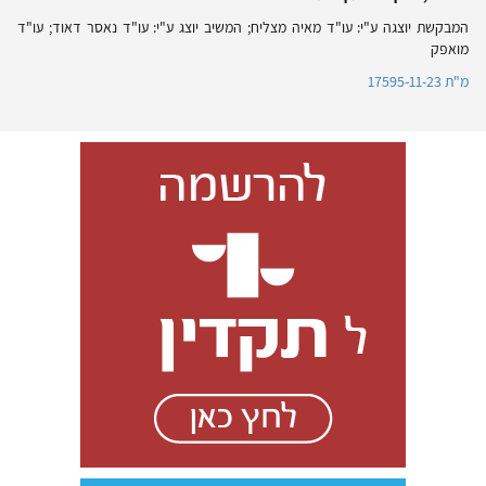
המבקשת יוצגה ע"י: עו"ד מאיה מצליח; המשיב יוצג ע"י: עו"ד נאסר דאוד; עו"ד
מואפק
מ"ת 17595-11-23