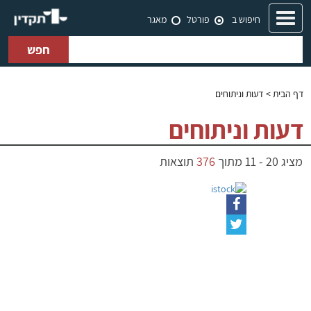
Toggle
חיפוש ב
פורטל
מאגר
navigation
חפש
דף הבית
> דעות וניתוחים
דעות וניתוחים
מציג
20
-
11
מתוך
376
תוצאות