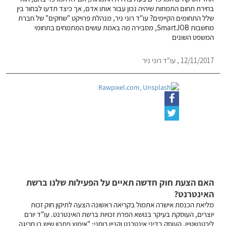
בחירת תחום התמחות שיהיה נכון עבור אותו אדם, אך כיצד תדעו לבחור בין
שלל התחומים הקיימים? עו"ד רוני ניר, מנהלת פרויקט "שחקים" של חברת
מחשבות SmartJOB, מסבירה מה באמת עושים המתמחים בתחומי
המשפט השונים
12/11/2017 , עו"ד רוני ניר
האם הצעת חוק חדשה תאיים על הפעילות שלנו ברשת
האינטרנט?
מליאת הכנסת אישרה אתמול בקריאה ראשונה הצעה לתיקון חוק זכות
יוצרים, העוסקת בעיקר בנושא הפרת זכויות ברשת האינטרנט. עו"ד יורם
ליכטנשטיין, העוסק בדיני אינטרנט וקניין רוחני: "אימוץ פתרון שיש בו חריגה