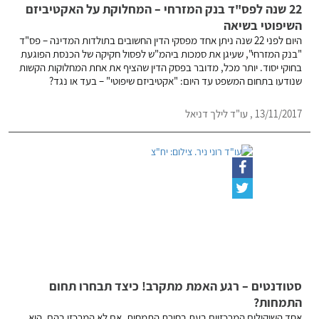
22 שנה לפס"ד בנק המזרחי – המחלוקת על האקטיביזם
השיפוטי בשיאה
היום לפני 22 שנה ניתן אחד מפסקי הדין החשובים בתולדות המדינה – פס"ד
"בנק המזרחי", שעיגן את סמכות ביהמ"ש לפסול חקיקה של הכנסת הפוגעת
בחוקי יסוד. יותר מכל, מדובר בפסק הדין שהציף את אחת המחלוקות הקשות
שנודעו בתחום המשפט עד היום: "אקטיביזם שיפוטי" – בעד או נגד?
13/11/2017 , עו"ד לילך דניאל
סטודנטים – רגע האמת מתקרב! כיצד תבחרו תחום
התמחות?
אחד השיקולים המרכזיים בעת בחירת התמחות, אם לא המרכזי בהם, הוא