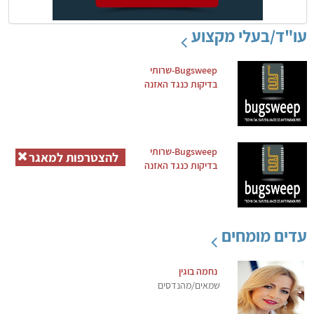
עו"ד/בעלי מקצוע
Bugsweep-שרותי
בדיקות כנגד האזנה
Bugsweep-שרותי
להצטרפות למאגר
בדיקות כנגד האזנה
עדים מומחים
נחמה בוגין
שמאים/מהנדסים