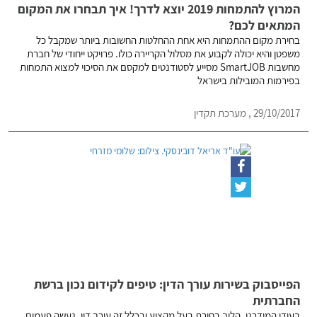
המרוץ להתמחות 2019 יוצא לדרך! איך תבחרו את המקום
המתאים לכם?
בחירת מקום ההתמחות היא אחת ההחלטות החשובות ביותר שמקבל כל
משפטן והיא יכולה לקבוע את מסלול הקריירה כולו. פרויקט ייחודי של חברת
מחשבות SmartJOB מסייע לסטודנטים למקסם את הסיכוי למצוא התמחות
בפירמות המובילות בישראל
29/10/2017 , מערכת תקדין
הפייסבוק בשירות עורך הדין: טיפים לקידום נכון ברשת
החברתית
בעידן המודרני, הליך בחירת בעל מקצוע ובכלל זה עורך דין, נעשה פעמים