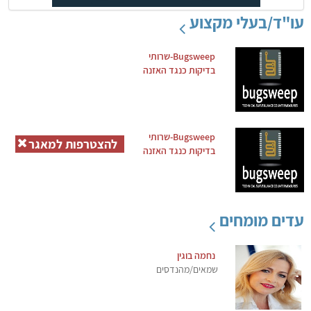
עו"ד/בעלי מקצוע
Bugsweep-שרותי
בדיקות כנגד האזנה
Bugsweep-שרותי
להצטרפות למאגר
בדיקות כנגד האזנה
עדים מומחים
נחמה בוגין
שמאים/מהנדסים