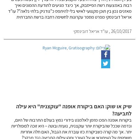
רבות באמצעות רשת הפייסבוק, אך כיצד מגיעים לתודעת ההמונים ואיך
מאזנים נכון בין תוכן מקצועי לאישי בלי להיתפס כ"נודניק בלתי נלאה"? עו"ד
אריאל דובינסקי מפרט מספר עקרונות לחשיפה רחבה ברשת החברתית
26/10/2017 , עו"ד אריאל דובינסקי
שיק או שוק: האם ביקורת אופנה "עוקצנית" היא עילה
לתביעה?
ביקורות אופנה הפכו מזמן לאלמנט בידורי נפוץ בעולם התרבות של היום,
ונדמה שככל שהביקורת יותר עוקצנית, נועזת ובוטה – היא זוכה לפופולריות
יתר. אך מה קורה כשביקורת כזו עוברת את הגבול, האם חלה אחריות
משפטית על העיתונאי או על העורך ומהן עילות התביעה נגד מבקר?