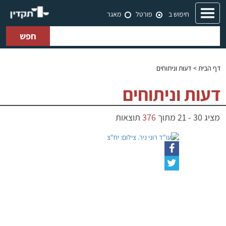
Toggle
חיפוש ב
פורטל
מאגר
navigation
חפש
דף הבית
> דעות וניתוחים
דעות וניתוחים
מציג
30
-
21
מתוך
376
תוצאות