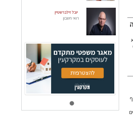
יובל זילברשטיין
רואי חשבון
ה
ף
ם