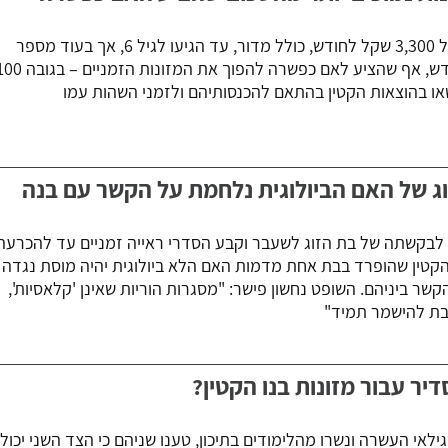
אב לבן 5.5 ישלם מזונות בסך של 3,300 שקל לחודש, כולל מדור, עד הגיעו לגיל 6, אך בעוד מספר
חודשים ישלם רק 900 שקל לחודש, אף שהציע לאם כפשרה ל
שאו בהוצאות הקטין בהתאם להכנסותיהם ולזמני השהות עמו
ג של האם הביולוגית נלחמת על הקשר עם בנה
לבקשתה של בת הזוג לשעבר וקבע הסדרי ראייה זמניים עד להכרעה
טין שהופרד בבת אחת מדמות האם הלא ביולוגית יהיה מוסת נגדה
קשר ביניהם. השופט נחשון פישר: "מסגרות הוריות שאינן 'קלאסיות',
בת להישמר תמיד"
יר עבור מזונות בנו הקטין?
לאי העשרה ונשרו מהלימודים בתיכון, טענו שניהם כי הצד השני יכול