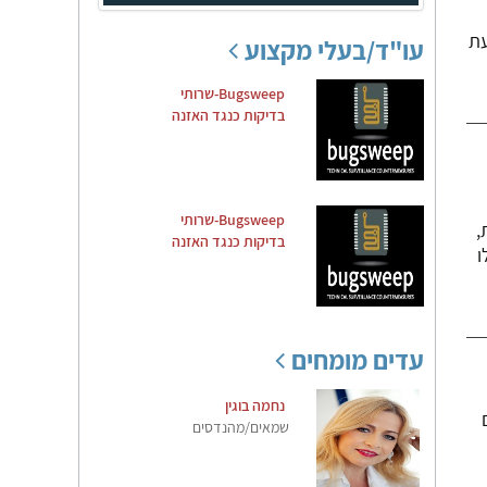
עו"ד/בעלי מקצוע
Bugsweep-שרותי
בדיקות כנגד האזנה
Bugsweep-שרותי
,
בדיקות כנגד האזנה
לו
עדים מומחים
נחמה בוגין
ם
שמאים/מהנדסים