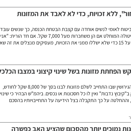
ר", ללא זכויות, כדי לא לאבד את המזונות
טוח לאומי לנשים אוחדה עם קצבת הבטחת הכנסה, כך שנשים עובדו
מסתכנות בהפחתת הקצבה עד ביטולה המוחלט אם הן משתכרות מעל 7,000 שקל. אם חד הורית: "אני
עובדת 40 שעות בחודש ומצהירה על 15 כדי שלא ישללו ממני את הזכויות, מעסיקים מנצלים את זה שא
 הפחתת מזונות בשל שינוי קיצוני במצבו הכלכל
האב ביקש לבטל את הסכם הגירושין שבו התחייב לשלם מזונות לבנו בסך של 8,000 שקל לחודש,
קיבוץ נדבות" ואין לו כל חסכונות או נכסים. ביהמ"ש הבהיר כי שינוי
ני, וההחלטה על כך התקבלה בצל הידיעה על התחייבויותיו בהסכם
ר
ות נמוכים יותר מהסכום שהציע האב כפשרה