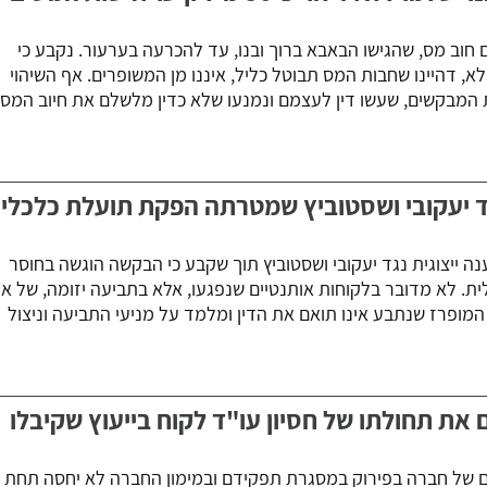
חוב מס, שהגישו הבאבא ברוך ובנו, עד להכרעה בערעור. נקבע כי
א, דהיינו שחבות המס תבוטל כליל, איננו מן המשופרים. אף השיהוי
מבקשים, שעשו דין לעצמם ונמנעו שלא כדין מלשלם את חיוב המס
ד יעקובי ושסטוביץ שמטרתה הפקת תועלת כלכלי
ה ייצוגית נגד יעקובי ושסטוביץ תוך שקבע כי הבקשה הוגשה בחוסר
. לא מדובר בלקוחות אותנטיים שנפגעו, אלא בתביעה יזומה, של אח
המופרז שנתבע אינו תואם את הדין ומלמד על מניעי התביעה וניצול
את תחולתו של חסיון עו"ד לקוח בייעוץ שקיבלו
ים של חברה בפירוק במסגרת תפקידם ובמימון החברה לא יחסה תחת