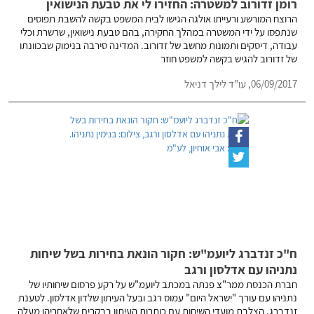
רומן זדורוב למשטרה: החזירו לי את טבעת הנישואין
הרוצח המורשע ורעייתו אולגה הגישו לבית המשפט בקשה להשבת תפוסים
שנתפסו על ידי המשטרה במהלך החקירה, בהם טבעת נישואין, שרשרת וכלי
עבודה, דיסקים ותמונות מחשב של זדורוב. המדינה סירבה בנימוק שבכוונתו
של זדורוב להגיש בקשה למשפט חוזר
06/09/2017,
עו"ד לילך דניאל
ח"כ זנדברג ליועמ"ש: חקור הונאת בחירות בשל שיחות
נתניהו עם אדלסון ורגב
חברת הכנסת ממר"צ פנתה במכתב ליועמ"ש על רקע פרסום שיחותיו של
נתניהו עם עורך "ישראל היום" עמוס רגב ובעל העיתון שלדון אדלסון. לטענת
זנדברג, הצלבת מועדי השיחות עם כותרות העיתון בבקרים שלאחריהן מעלה