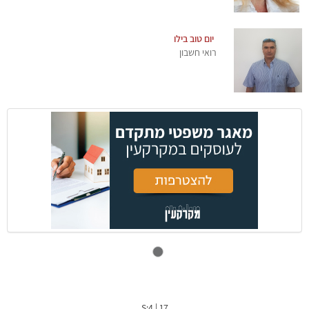
יום טוב בילו
רואי חשבון
S:4
|
17