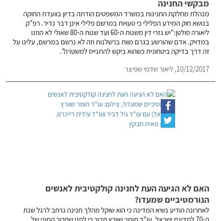
מבקשי החנינה
מנהלת מחלקת החנינות במשרד המשפטים הודתה בדיון בוועדת החוקה
בנושא חוק המידע הפלילי כי טעויות במרשם פלילי אינן דבר נדיר. רפ"ק
ליאורה סולטן:"יש גזרי דין משנות ה-60 ועד שנות ה-80 שאולי לא הוזנו
במדויק. אדם שהורשע בגרם מוות ברשלנות וזה לא נרשם במרשם, עלינו על
זה דרך בדיקה ביטחונית כשהוא ביקש להתגייס למשטרה".
10/12/2017,
ליאור שדמי שפיצר
האם לא הגיעה העת לחנינה קולקטיבית לאנשים
הנורמטיביים שמעדו?
לאחרונה הודיע נשיא המדינה כי הוא שוקל מהלך חנינה נרחב לרגל שנת
ה-70 למדינת ישראל. עו"ד תומר שוורץ סבור כי לפני שחרור המוני של