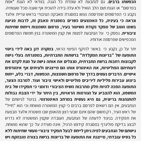
הכפשתו ברבים.
גם לנתבעת לא עומדת כל הגנה. בוודאי לא הגנת "אמת
בפרסום" או הגנת תום הלב הואיל ולא עלה בידה להוכיח אף טענה מכל טענותיה.
נקבע כי הפרסומים שפרסמה נעשו במסגרת מאבקה הציבורי בראש עריית אלעד
ונראה כי בעיניה, כל האמצעים כשרים במסגרת מאבק זה, לרבות פגיעה
בשמו הטוב של מפקד נקודת השיטור בעיר, פרסום השמצות וייחוס שחיתות
ציבורית.
נפסק כי על הנתבעת לפצות את קצין המשטרה בגין חמשת הפרסומים
המכפישים שפרסמה אודותיו.
יתר על כן, נקבע כי באשר להיקף הפיצוי הראוי,
במקרה דנן באה לידי ביטוי
התופעה של "בריונות המקלדת" ברשתות החברתיות, במסגרתה בעלי גישה
לקבוצות רחבות ברשת החברתית, מנצלים את אותה גישה על מנת לקדם את
דעותיהם הפוליטיות, את האינטרס אותו הם מייצגים ולעיתים אף אינטרסים
אישיים. הדברים נעשים בדרך של פרסום השמצות, הכפשות, דברי בלע, ייחוס
ביצוע עבירות פליליות ליריבים פוליטיים ולאישי ציבור ועוד. למרבה הצער,
התופעה הפכה להיות חלק מתרבות השיח הציבורי ודומני כי תפקידו של בית
המשפט, הוא להצביע על הנורמות הראויות, בין היתר על ידי הצבת גבולות
להתנהגות בריונית, גם היא נעשית במרחב האינטרנטי.
בניגוד לגישתם של
הנתבעים, אין הם רשאים לפרסם ברבים כי קצין המשטרה מושחת וכי הוא "חייל"
של ראש העיר, רק משום שהם אינם שבעי רצון מהאופן שבו משטרת אלעד מבצעת
את תפקידה. בניגוד לדעתה של הנתבעת, העובדה שקצין המשטרה לא נדרש
לבצע בדיקת פוליגרף במסגרת קידומו הרגיל, אינה מעידה על כך שהוא מושחת.
גישתם של הנתבעים לפיה ניתן לייחס לבעל תפקיד ציבורי מעשי שחיתות ללא
כל בסיס עובדתי, מייצגת את התופעה של בריונות ברשת בצורה מובהקת ויש