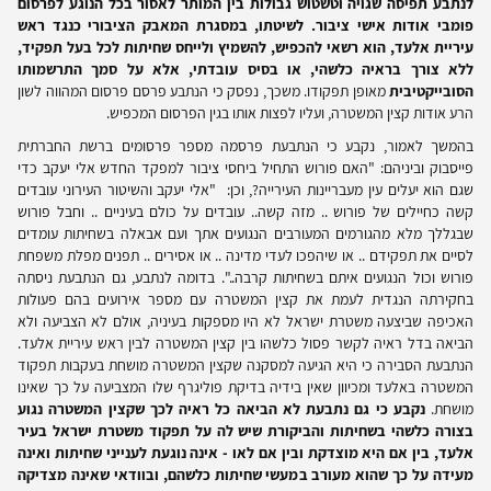
לנתבע תפיסה שגויה וטשטוש גבולות בין המותר לאסור בכל הנוגע לפרסום
פומבי אודות אישי ציבור. לשיטתו, במסגרת המאבק הציבורי כנגד ראש
עיריית אלעד, הוא רשאי להכפיש, להשמיץ ולייחס שחיתות לכל בעל תפקיד,
ללא צורך בראיה כלשהי, או בסיס עובדתי, אלא על סמך התרשמותו
הסובייקטיבית
מאופן תפקודו. משכך, נפסק כי הנתבע פרסם פרסום המהווה לשון
הרע אודות קצין המשטרה, ועליו לפצות אותו בגין הפרסום המכפיש.
בהמשך לאמור, נקבע כי הנתבעת פרסמה מספר פרסומים ברשת החברתית
פייסבוק וביניהם: "האם פורוש התחיל ביחסי ציבור למפקד החדש אלי יעקב כדי
שגם הוא יעלים עין מעבריינות העירייה?, וכן: "אלי יעקב והשיטור העירוני עובדים
קשה כחיילים של פורוש .. מזה קשה.. עובדים על כולם בעיניים .. וחבל פורוש
שבגללך מלא מהגורמים המעורבים הנגועים אתך ועם אבאלה בשחיתות עומדים
לסיים את תפקידם .. או שיהפכו לעדי מדינה .. או אסירים .. תפנים מפלת משפחת
פורוש וכול הנגועים איתם בשחיתות קרבה..". בדומה לנתבע, גם הנתבעת ניסתה
בחקירתה הנגדית לעמת את קצין המשטרה עם מספר אירועים בהם פעולות
האכיפה שביצעה משטרת ישראל לא היו מספקות בעיניה, אולם לא הצביעה ולא
הביאה בדל ראיה לקשר פסול כלשהו בין קצין המשטרה לבין ראש עיריית אלעד.
הנתבעת הסבירה כי היא הגיעה למסקנה שקצין המשטרה מושחת בעקבות תפקוד
המשטרה באלעד ומכיוון שאין בידיה בדיקת פוליגרף שלו המצביעה על כך שאינו
מושחת.
נקבע כי גם נתבעת לא הביאה כל ראיה לכך שקצין המשטרה נגוע
בצורה כלשהי בשחיתות והביקורת שיש לה על תפקוד משטרת ישראל בעיר
אלעד, בין אם היא מוצדקת ובין אם לאו - אינה נוגעת לענייני שחיתות ואינה
מעידה על כך שהוא מעורב במעשי שחיתות כלשהם, ובוודאי שאינה מצדיקה