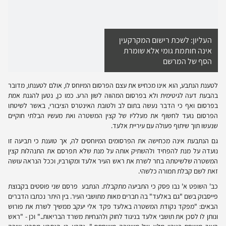
העליון: לשכת רישום המקרקעין
אינה חותמת גומי אלא שומרת
הסף של המרשם
לטענת הנתבע, הוא אינו מכחיש את עצם הפרסום המיוחס לו, אולם לטענתו, מדובר
בהבעת דעה לגיטימית ולא בפרסום המהווה לשון הרע. כמו כן, נטען להגנת אמת
בפרסום ואף כי הדבר נעשה בתום לב ולטובת האינטרס הציבורי, באשר לשיטתו
הפרסום נועד לחשוף את מעלליו של קצין המשטרה ואת מעשיו הבלתי חוקיים
שנעשו תוך שיתוף פעולה עם עיריית אלעד.
גם הנתבעת אינה מכחישה את הפרסומים המיוחסים לה, אך טוענת כי תביעה זו
נועדה על מנת להפחיד ולהשתיק אותה על מנת שלא תפרסם את התנהלות קצין
המשטרה שלשיטתה בחר לשרת את ראש העיר אלעד ומקורביו, וככל הנראה עושה
זאת לשם קבלת תמורה כלשהי.
כב' השופט א' נבו פסק כי התביעה מתקבלת. הנתבע פרסם שני פוסטים בקבוצת
פייסבוק בשם "גם באלעד" בה חברים מאות מתושבי העיר. בין היתר נכתבו הדברים
הבאים: "מפקד נקודת המשטרה באלעד פקד אלי יעקב ממשיך לשרת את פורוש
ונותן לו לסכן את תושבי אלעד בניגוד לחוק ולהנחיות משרד הבריאות.." וכן - "ראש