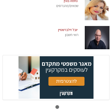
נחמה בוגין
שמאים/מהנדסים
יובל זילברשטיין
רואי חשבון