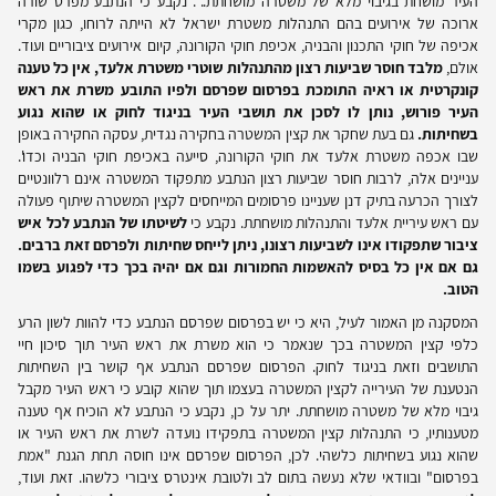
העיר מושחת בגיבוי מלא של משטרה מושחתת..". נקבע כי הנתבע מפרט שורה
ארוכה של אירועים בהם התנהלות משטרת ישראל לא הייתה לרוחו, כגון מקרי
אכיפה של חוקי התכנון והבניה, אכיפת חוקי הקורונה, קיום אירועים ציבוריים ועוד.
אולם,
מלבד חוסר שביעות רצון מהתנהלות שוטרי משטרת אלעד, אין כל טענה
קונקרטית או ראיה התומכת בפרסום שפרסם ולפיו התובע משרת את ראש
העיר פורוש, נותן לו לסכן את תושבי העיר בניגוד לחוק או שהוא נגוע
בשחיתות.
גם בעת שחקר את קצין המשטרה בחקירה נגדית, עסקה החקירה באופן
שבו אכפה משטרת אלעד את חוקי הקורונה, סייעה באכיפת חוקי הבניה וכדו'.
עניינים אלה, לרבות חוסר שביעות רצון הנתבע מתפקוד המשטרה אינם רלוונטיים
לצורך הכרעה בתיק דנן שעניינו פרסומים המייחסים לקצין המשטרה שיתוף פעולה
עם ראש עיריית אלעד והתנהלות מושחתת. נקבע כי
לשיטתו של הנתבע לכל איש
ציבור שתפקודו אינו לשביעות רצונו, ניתן לייחס שחיתות ולפרסם זאת ברבים.
גם אם אין כל בסיס להאשמות החמורות וגם אם יהיה בכך כדי לפגוע בשמו
הטוב.
המסקנה מן האמור לעיל, היא כי יש בפרסום שפרסם הנתבע כדי להוות לשון הרע
כלפי קצין המשטרה בכך שנאמר כי הוא משרת את ראש העיר תוך סיכון חיי
התושבים וזאת בניגוד לחוק. הפרסום שפרסם הנתבע אף קושר בין השחיתות
הנטענת של העירייה לקצין המשטרה בעצמו תוך שהוא קובע כי ראש העיר מקבל
גיבוי מלא של משטרה מושחתת. יתר על כן, נקבע כי הנתבע לא הוכיח אף טענה
מטענותיו, כי התנהלות קצין המשטרה בתפקידו נועדה לשרת את ראש העיר או
שהוא נגוע בשחיתות כלשהי. לכן, הפרסום שפרסם אינו חוסה תחת הגנת "אמת
בפרסום" ובוודאי שלא נעשה בתום לב ולטובת אינטרס ציבורי כלשהו. זאת ועוד,