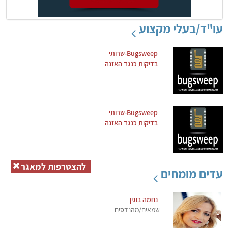
עו"ד/בעלי מקצוע
Bugsweep-שרותי
בדיקות כנגד האזנה
Bugsweep-שרותי
בדיקות כנגד האזנה
להצטרפות למאגר
עדים מומחים
נחמה בוגין
שמאים/מהנדסים