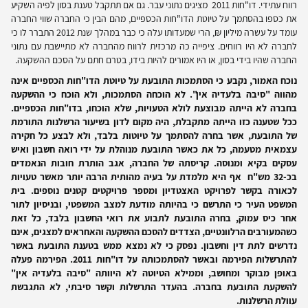
רווח עתידי. דו"חות 2011 מציגים נתוני עבר. גם אם תתקבל טענת בסון לפיה השקיע
את כספו בהסתמך על טיוטת הדו"חות הכספיים, מהם הבין כי החברה שווי החברה
עומד על עשרה מיליון ₪, הרי שמעדותו עלה כי כבר במהלך שנת 2012 התברר לו כי
לחברה לא היו רווחים. ציפייה כה מרכזית לרווח מהחברה לא מתיישבת עם נתוני
החברה שהיו בידי בסון, או היו אמורים להיות בידו, בטרם חתם על הסכם ההשקעה.
נוכח האמור, נקבע כי הסתמכות התובעת על טיוטת הדו"חות הכספיים אינה
מהווה "סיבה בלעדיה אין". לא הוכחה הסתמכות, ולא הוכח כי ההשקעה
בחברה לא הייתה מבוצעת לולא הטעויות, שלא הוכחו, בדו"חות הכספיים.
ככל שטענה כזו הייתה מתקבלת, היה מקום לדון בשיעור הרשלנות התורמת
של התובעת, אשר בחרה להסתמך על טיוטות בלבד, ולא לבצע כל חקירה
עצמאית מטעמה, כל את כאשר התובעת מנוהלת על ידי רואה חשבון ואיש
עסקים בקיא ומנוסה. קריסתה של החברה, אגב הותרת חובות הנאמדים
בכ-32 מש"ח אף היא מלמדת על בעיה מהותית הרבה יותר מאשר טעויות
לכאורה בקשר לפרויקט האצטדיון ומספר פרויקטים קטנים נוספים. בית
המשפט העיר כי התרשם כי בהיותה מודעת למצב המשפטי, ובניסיון לתור
אחר כיס עמוק, בחרה התובעת לתבוע את רואי החשבון בלבד, כל זאת
כשהמעורבים הרלוונטיים, הצדדים להסכם ההשקעה והאחראים למצגים, אינם
נדרשים לתת דין וחשבון. נפסק כי לא נמצא ממש בטענת התובעת באשר
להתרשלות הפירמה ובאשר להסתמכותה על דו"חות 2011. הפירמה פעלה
באופן מבוקר ומחושב, וממילא הטיוטה לא היוותה "סיבה בלעדיה אין"
להשקעת התובעת בחברה. בהעדר התרשלות וקשר סיבתי, לא התגבשת
עוולת הרשלנות.