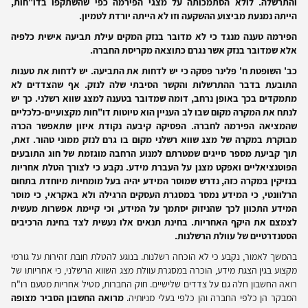
והתרשלה. לולא הסתמכותה על מצגי הפירמה כפי שהשתקפו בדו"חות,
הייתה נמנעת מביצוע ההשקעה וזו לא הייתה יורדת לטמיון.
הפירמה טענה מנגד כי לא מדובר בנזק המקים עילת תביעה אישית כלפיה
אלא שמדובר בנזק אשר נגרם כתוצאה מקריסת החברה.
כב' השופטת ח' פלינר פסקה כי יש לדחות את התביעה. יש לדחות את טענות
התובעת בדבר ההתרשלות והקשר הסיבתי שלה לנזק. אף שהצדדים לא
מתמקדים בכך באופן נרחב, דומה שמדובר בטענה למצג שווא רשלני. כך יש
לנתח את המקרה מקום שבו לב העניין הוא טיוטות דו"חות מקצועיים-כלכליים
שהמציאה הפירמה לחברה. הפסיקה קיבעה נקודת איזון שתאפשר הכרה
מבוקרת במקרה של מצג שווא רשלני מקום בו גרם לנזק ממוני טהור. זאת,
תוך קביעת מספר סייגים שמטרתם למנוע הרחבה מוגזמת של חוג התובעים
הפוטנציאליים ואפקט מצנן על העברת מידע. נקבע כי לצורך הטלת אחריות
בנזיקין במקרה כזה, נדרש שמוסר המידע יהיה בעל מומחיות מיוחדת בתחום
הרלוונטי, כי המידע נמסר במסגרת העסקים הרגילה ולא באקראי, כי מוסר
המידע התכוון לכך שהניזוק יסתמך על המידע, וכי קיימת אפשרות מעשית
לצמצם את היקף האחריות. בחינת תנאים אלו נעשית לצד בחינת הרכיבים
הסטנדרטיים של עוולת הרשלנות.
בהמשך לאמור, נקבע כי לא הוכחה רשלנות. בנוגע להטלת חובת זהירות על גורמי
מקצוע בגין הצגת מידע, הוכרה במסגרת עוולת מצג השווא הרשלני, כי אחריותו של
רואה החשבון חלה גם על צדדים שלישיים. חוק החברות, מטיל אחריות מטעם רו"ח
המבקר הן כלפי החברה והן כלפי בעלי מניותיה.
מרואה החשבון הסביר מצופה