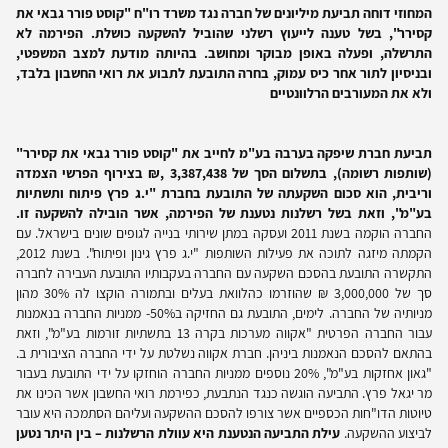
המחוזי דוחה תביעת מיליונים של חברה נגד משרד רו"ח "קוסט פורר גבאי את
קסירר", בשל טענה לייעוץ רשלני שהוביל להשקעה כושלת. הפירמה לא
התרשלה, ופעלה באופן מבוקר ומחושב. בהיותה מודעת למצב המשפטי,
ובניסיון לתור אחר כיס עמוק, בחרה התובעת לתבוע את רואי החשבון בלבד,
ולא את המעורבים הרלוונטיים
תביעת חברת שיפקה בערבה בע"מ לחייב את "קוסט פורר גבאי את קסירר"
(שותפות רשומה), בתשלום הסך של 3,387,438 ,₪ בצירוף הפרשי הצמדה
וריבית, הוא סכום השקעתה של התובעת בחברת "י.ג פרץ פיתוח ותשתיות
בע"מ", וזאת בשל רשלנות נטענת של הפירמה, אשר הובילה להשקעה זו.
החברה הוקמה בשנת 2011 ועסקה במתן שירותי בנייה לגופים שונים בישראל. עם
הקמתה מיזגה לתוכה את פעילות השותפות "י.ג פרץ גינון ופיתוח". בשנת 2012,
התקשרה התובעת בהסכם השקעה עם החברה בעקבותיו התובעת העבירה לחברה
סך של 3,000,000 ₪ שהוזרמו כהלוואת בעלים ובתמורה הוקצו לה 30% מהון
מניותיה של החברה. לימים, התובעת גם החזיקה ב50%- ממניות החברה בנאמנות
עבור החברה הפרטית "אקווה מערכות בקרה 13 בתשתיות זורמות בע"מ", וזאת
בהתאם להסכם הנאמנות ביניהן. חברת אקווה נשלטת על ידי החברה הציבורית ב.
"גאון אחזקות בע"מ", 20% נוספים ממניות החברה הוחזקו על ידי התובעת בעבור
מר יגאל פרץ. התביעה הוגשה כנגד הנתבעת, כפירמת רואי החשבון אשר הכינו את
טיוטות הדו"חות הכספיים אשר צורפו להסכם ההשקעה ועליהם הסתמכה היא עובר
לביצוע ההשקעה.
עילת התביעה הנטענת היא עוולת הרשלנות – בין היתר נטען