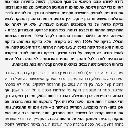
לרדת לשורש מצבו הפיננסי של הגוף המבוקר, ולפעול בזהירות ובחריצות
ראויים כדי לבחון ולאמת את מהימנות הנתונים הפיננסיים. מצופה ממנו לבחון
את הנתונים, להחזיק במחשבה חקרנית, וכשעולה הצורך, גם להיכנס לנבכי
השאלות המשפטיות בהן ייתקל. אין מצופה מרואה החשבון המבקר לבצע
בדיקה מלאה של כל המסמכים הנוגעים לעבודות, אלא יש לאתר את
הפרויקטים המהותיים ולבצע דגימה. בכל הנוגע לפרויקט האצטדיון בפ"ת –
הפירמה אימתה כ60%- מסכום ההכנסות לקבל ו90%- מסכום ההכנסות
הכולל. בדיקה של 100% היא לא ביקורת, אלא בדיקת נאותות. בדיקת
נאותות היא מוסד שונה בתכלית, בעל מטרות אחרות וגידור סיכונים שונה. אין
להטיל חובה כה מקיפה על רואי חשבון. בדיקת נאותות לחוד, וביקורת
חשבונאית לחוד. לכל מוסד, יתרונותיו וחסרונותיו. לא נפלה כלל טעות
בדוחות הכספיים לשנת 2011 בנושאים עליהם קבלה התובעת בתביעתה.
זאת ועוד, נקבע כי ס 76(1) לפקודת הנזיקין קובע כי פיצוי ניתן רק בגין נזק שנגרם
ישירות ממעשה עוולה, בהתאם לעקרון הצדק המתקן. המשמעות היא שעל התובע
להוכיח קשר סיבתי בין דו"חות 2011 ובין ההחלטה להשקיע, שהרי לא בהכרח
החלטות מסוג זה מבוססות דווקא על הדו"חות הכספיים של רואי החשבון.
אף
בהנחה כי הפירמה אכן התרשלה בהכנת דו"חות 2011, ואין כן במקרה דנן,
הרי אותם דו"חות אינם "סיבה בלעדיה אין" להשקעת התובעת בחברה. אם
אכן בסון- רו"ח במקצועו, המחזיק בשרשור ב – 45% ממניות התובעת, נותן
את מבטחו קודם כל במשרד רואי החשבון, יותר מאשר בצד עימו הוא
מתקשר, הכיצד מסתמך הוא על טיוטות בלבד.
בסון ציין בעדותו כי התובעת
בחרה להשקיע את כספה בחברה מתוך הערכה חיובית באשר ליכולותיה להפיק