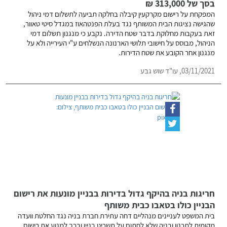
בסך של 313,000 ₪
המפקחת על רישום מקרקעין קיבלה בחלקה תביעה לתשלום דמי ניהול
שהגישה נציגות הבית המשותף נגד בעלת הפנטהאוז במגדל סיטי טאוור,
זאת בעקבות מחלוקת בדבר שטח הדירה. נקבע כי מנגנון תשלום דמי
הניהול, מבוסס על חישובי תלושי הארנונה הנשלחים ע"י העירייה ולא על
מנגנון אחר הקובע את שטח הדירות.
03/11/2021,
עו"ד שוש גבע
חריגות בניה בהיקף גדול בדירות בבניין מונעות את רישום
הבניין כולו בטאבו כבית משותף
בית המשפט לעניינים מנהליים דחה עתירת חברת בניה נגד החלטת וועדה
מקומית לתכנון ובניה שלא לחתום על תשריט בניין ובכך למנוע את רישום