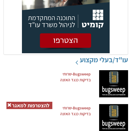
עו"ד/בעלי מקצוע
Bugsweep-שרותי
בדיקות כנגד האזנה
להצטרפות למאגר
Bugsweep-שרותי
בדיקות כנגד האזנה