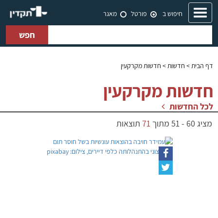
Toggle
חיפוש ב
פורטל
מאגר
navigation
חפש
דף הבית
> חדשות > חדשות מקרקעין
חדשות מקרקעין
לכל החדשות
מציג
60
-
51
מתוך
71
תוצאות